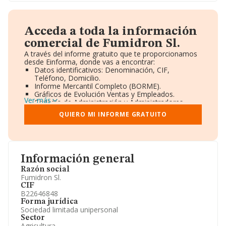
Acceda a toda la información
comercial de Fumidron Sl.
A través del informe gratuito que te proporcionamos
desde Einforma, donde vas a encontrar:
Datos identificativos: Denominación, CIF,
Teléfono, Domicilio.
Informe Mercantil Completo (BORME).
Gráficos de Evolución Ventas y Empleados.
Ver más
Consejo de Administración y Administradores.
Directivos y Ejecutivos.
QUIERO MI INFORME GRATUITO
Accionistas.
Participaciones y Vinculaciones en otras empresas.
Artículos de prensa publicados sobre la empresa.
Información oficial y registral complementaria.
Información general
Razón social
Fumidron Sl.
CIF
B22646848
Forma jurídica
Sociedad limitada unipersonal
Sector
Agricultura