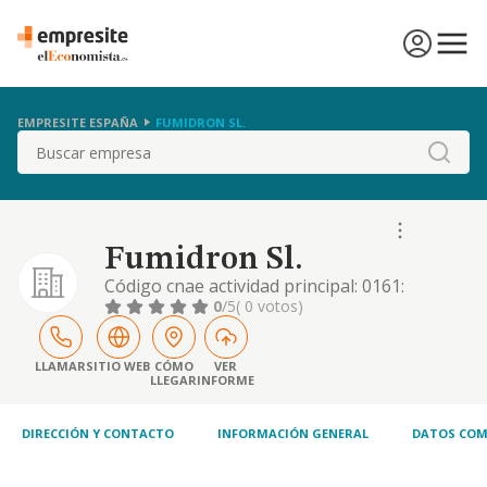
EMPRESITE ESPAÑA
FUMIDRON SL.
Buscar
Fumidron Sl.
Código cnae actividad principal: 0161:
actividades de apoyo a la agricultura. otras
0
/5
( 0 votos)
actividades: cnae 0163: actividades de
preparación posterior a la cosecha; 0210:
silvicultura y otras actividades forestales
LLAMAR
SITIO WEB
CÓMO
VER
LLEGAR
INFORME
DIRECCIÓN Y CONTACTO
INFORMACIÓN GENERAL
DATOS COM