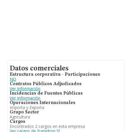
ampliar la información relativa al ámbito de la empresa,
la media de empleados de las empresas es de 2. La
media de antigüedad desde la constitución es de 13
años.
Datos comerciales
Estructura corporativa - Participaciones
NO
Contratos Públicos Adjudicados
Ver Información
Incidencias de Fuentes Públicas
Ver Información
Operaciones Internacionales
Importa y Exporta
Grupo Sector
Agricultura
Cargos
Encontrados 2 cargos en esta empresa
Ver cargos de Fumidron Sl.