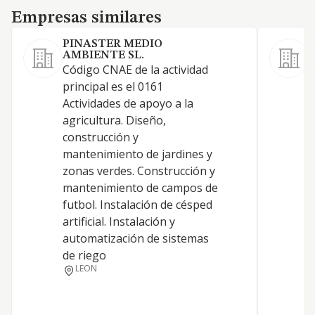
Empresas similares
Empresas similares
PINASTER MEDIO
AMBIENTE SL.
Código CNAE de la actividad
C
principal es el 0161
0
Actividades de apoyo a la
A
agricultura. Diseño,
A
construcción y
P
mantenimiento de jardines y
A
zonas verdes. Construcción y
mantenimiento de campos de
R
futbol. Instalación de césped
artificial. Instalación y
C
automatización de sistemas
de riego
LEON