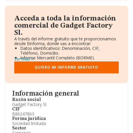
Acceda a toda la información
comercial de Gadget Factory
Sl.
A través del informe gratuito que te proporcionamos
desde Einforma, donde vas a encontrar:
Datos identificativos: Denominación, CIF,
Teléfono, Domicilio.
Informe Mercantil Completo (BORME).
Ver más
Gráficos de Evolución Ventas y Empleados.
Consejo de Administración y Administradores.
QUIERO MI INFORME GRATUITO
Directivos y Ejecutivos.
Accionistas.
Participaciones y Vinculaciones en otras empresas.
Artículos de prensa publicados sobre la empresa.
Información oficial y registral complementaria.
Información general
Razón social
Gadget Factory Sl.
CIF
B86247863
Forma jurídica
Sociedad limitada
Sector
Comercio