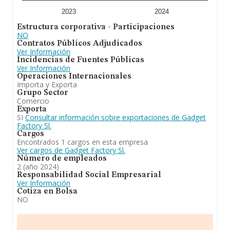
los 18 años desde la constitución.
2023
2024
Para concluir,
Gadget Factory S.L
se emplea en la
Estructura corporativa - Participaciones
compra, venta, distribución, comercialización,
NO
exportación e importación de toda clase de artículos de
Contratos Públicos Adjudicados
regalo. En el ranking de su sector, es decir %cnae%, ha
Ver Información
experimentado una subida. Se ha posicionado mejor en
Incidencias de Fuentes Públicas
el ranking nacional (de todas las empresas presentes en
Ver Información
el territorio) frente al 2023.
Operaciones Internacionales
Importa y Exporta
Grupo Sector
Comercio
Exporta
SI
Consultar información sobre exportaciones de Gadget
Factory Sl.
Cargos
Encontrados 1 cargos en esta empresa
Ver cargos de Gadget Factory Sl.
Número de empleados
2 (año 2024)
Responsabilidad Social Empresarial
Ver Información
Cotiza en Bolsa
NO