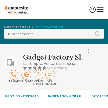
EMPRESITE ESPAÑA
GADGET FACTORY SL.
Buscar
Gadget Factory Sl.
La compra, venta, distribucion,
comercializacion, exportacion e importacion
0
/5
( 0 votos)
de toda clase de articulos de regalo
LLAMAR
SITIO WEB
CÓMO
VER
LLEGAR
INFORME
DIRECCIÓN Y CONTACTO
INFORMACIÓN GENERAL
DATOS COM