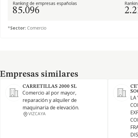
Ranking de empresas españolas
Ranki
85.096
2.2
*
Sector:
Comercio
Empresas similares
Empresas similares
CARRETILLAS 2000 SL
CE
SO
Comercio al por mayor,
LA
reparación y alquiler de
CO
maquinaria de elevación.
EX
VIZCAYA
CO
FR
DI