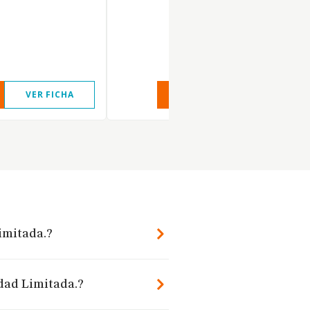
VER FICHA
VER INFORME
VER FIC
imitada.?
edad Limitada.?