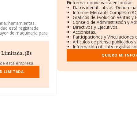
Einforma, donde vas a encontrar:
Datos identificativos: Denominac
Informe Mercantil Completo (B
Gráficos de Evolución Ventas y
Consejo de Administración y Adm
ria, herramientas,
Directivos y Ejecutivos.
edad está registrada
Accionistas.
ayor de maquinaria para
Participaciones y Vinculaciones
 no tiene actividad en
Artículos de prensa publicados 
Información oficial y registral 
s existentes en la base
Limitada. ¡Es
QUIERO MI INFO
ncima de la media de
 de esta empresa.
ción, en los distintos
D LIMITADA.
ha subido de 22 puestos
n mejor posicionadas las
L
y
Foanvicor S.L
; sin
jo:
Ipea España S.A
y
acional, incrementando su
 en el ranking incluye:
tivos S.A
, sin embargo,
rar:
Safe Trade Europe
a mejorado de 72