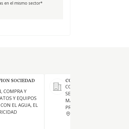
s en el mismo sector*
ION SOCIEDAD
CONTROL NO DESTRUCTIV
CONTROL INDUSTRIAL PARA
N, COMPRA Y
SERVICIO DE CALIDAD,
ATOS Y EQUIPOS
MANTENIMIENTO Y
CON EL AGUA, EL
PRODUCCION.
RICIDAD
VIZCAYA