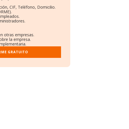
ión, CIF, Teléfono, Domicilio.
ORME).
 Empleados.
inistradores.
 en otras empresas.
sobre la empresa.
complementaria.
RME GRATUITO