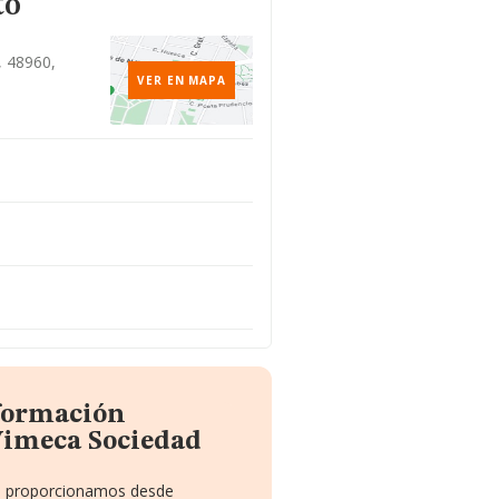
to
, 48960,
VER EN MAPA
nformación
Vimeca Sociedad
 te proporcionamos desde