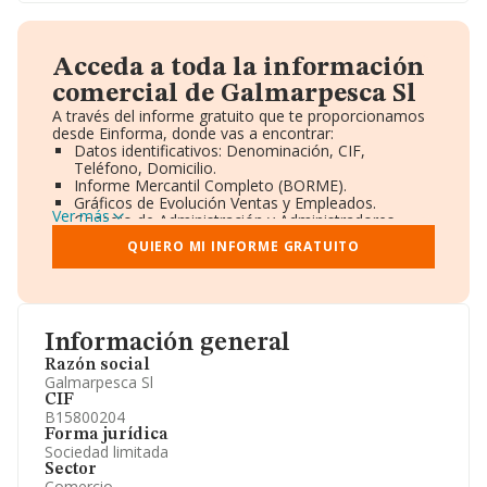
Acceda a toda la información
comercial de Galmarpesca Sl
A través del informe gratuito que te proporcionamos
desde Einforma, donde vas a encontrar:
Datos identificativos: Denominación, CIF,
Teléfono, Domicilio.
Informe Mercantil Completo (BORME).
Gráficos de Evolución Ventas y Empleados.
Ver más
Consejo de Administración y Administradores.
Directivos y Ejecutivos.
QUIERO MI INFORME GRATUITO
Accionistas.
Participaciones y Vinculaciones en otras empresas.
Artículos de prensa publicados sobre la empresa.
Información oficial y registral complementaria.
Información general
Razón social
Galmarpesca Sl
CIF
B15800204
Forma jurídica
Sociedad limitada
Sector
Comercio