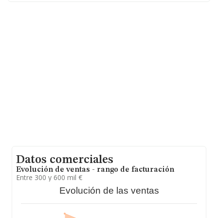
Con los datos a disposición de INFORMA sobre 16.197
empresas pertenecientes al sector, a nivel nacional la
facturación asciende a 33.203 millones de euros y en
2009 la media de facturación de ventas entre todas las
compañías alcanza los 2 millones de euros. Teniendo en
cuenta la información sobre A Coruña, en la base de
datos de INFORMA aparecen 710 empresas, cuyas
ventas en 2009 han alcanzado los 1.357 millones de
euros. Para aportar ulterior información de interés en el
ámbito sectorial, los empleados de media son 4; la
antigüedad alcanza los 20 años desde la constitución.
Datos comerciales
Evolución de ventas - rango de facturación
Entre 300 y 600 mil €
Evolución de las ventas