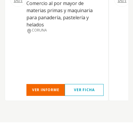
Comercio al por mayor de
E
materias primas y maquinaria
c
para panadería, pastelería y
helados
CORUNA
VER INFORME
VER FICHA