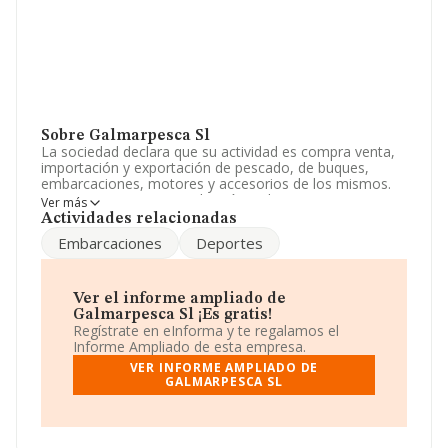
Sobre Galmarpesca Sl
La sociedad declara que su actividad es compra venta,
importación y exportación de pescado, de buques,
embarcaciones, motores y accesorios de los mismos.
captura, extraccion, producción, cultivo, crianza,
Ver más
industrializacion y comercialización de especies mariti.
Actividades relacionadas
La sociedad está registrada como Sociedad Limitada.
Embarcaciones
Deportes
Clasifica su actividad CNAE como 'Comercio al por
mayor de carne y productos cárnicos', código 4632. La
compañía no tiene actividad en mercados exteriores.
Ver el informe ampliado de
La plantilla se ha reducido un 20% y atendiendo a los
Galmarpesca Sl ¡Es gratis!
datos disponibles en INFORMA, el número de
Regístrate en eInforma y te regalamos el
empleados de la compañía ha estado por debajo de la
Informe Ampliado de esta empresa.
media de sector.
VER INFORME AMPLIADO DE
GALMARPESCA SL
La empresa española
Galmarpesca S.L
, con NIF
B15800204, se encuentra en Avenida Rosalía De Castro
núm. 32 28, (15960), Ribeira, en A Coruña, Galicia.