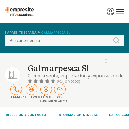
EMPRESITE ESPAÑA
GALMARPESCA SL
Buscar
Galmarpesca Sl
Compra venta, importacion y exportacion de
pescado, de buques, embarcaciones,
0
/5
( 0 votos)
motores y accesorios de los mismos.
captura, extraccion, produccion, cultivo,
crianza, industrializacion y comercializacion
LLAMAR
SITIO WEB
CÓMO
VER
LLEGAR
INFORME
de especies mariti
DIRECCIÓN Y CONTACTO
INFORMACIÓN GENERAL
DATOS COM