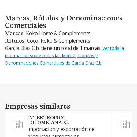
Marcas, Rótulos y Denominaciones Comerciales
Marcas, Rótulos y Denominaciones
Comerciales
Koko Home & Complements
Marcas:
Coco, Koko & Complements
Rótulos:
Garcia Diaz C.b. tiene un total de 1 marcas.
Ver toda la
información sobre todas las Marcas, Rótulos y
Denominaciones Comerciales de Garcia Diaz C.b.
Empresas similares
Empresas similares
INTERTROPICO
COLOMBIANA SL
Importación y exportación de
C
productos alimenticios.
s