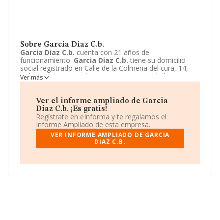
Sobre Garcia Diaz C.b.
Garcia Diaz C.b.
cuenta con 21 años de
funcionamiento.
Garcia Diaz C.b.
tiene su domicilio
social registrado en Calle de la Colmena del cura, 14,
Colmenar Viejo, Madrid. Enmarca su actividad CNAE
Ver más
principal como 4712 - Otro comercio al por menor no
especializado.
Garcia Diaz C.b.
aparece inscrita como
Comunidad de bienes.
Ver el informe ampliado de Garcia
Diaz C.b. ¡Es gratis!
Regístrate en eInforma y te regalamos el
Informe Ampliado de esta empresa.
VER INFORME AMPLIADO DE GARCIA
DIAZ C.B.