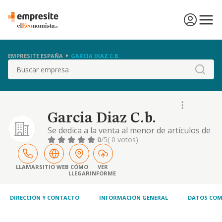
EMPRESITE ESPAÑA
GARCIA DIAZ C.B.
Buscar
Garcia Diaz C.b.
Se dedica a la venta al menor de artículos de
decoración para el hogar
0
/5
( 0 votos)
LLAMAR
SITIO WEB
CÓMO
VER
LLEGAR
INFORME
DIRECCIÓN Y CONTACTO
INFORMACIÓN GENERAL
DATOS COM