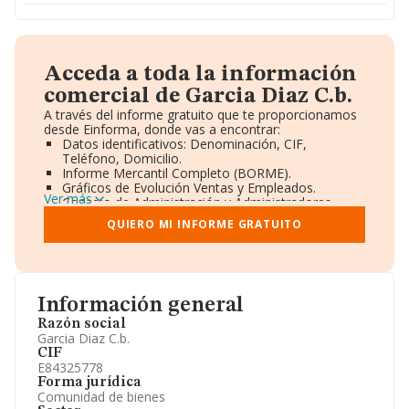
Acceda a toda la información
comercial de Garcia Diaz C.b.
A través del informe gratuito que te proporcionamos
desde Einforma, donde vas a encontrar:
Datos identificativos: Denominación, CIF,
Teléfono, Domicilio.
Informe Mercantil Completo (BORME).
Gráficos de Evolución Ventas y Empleados.
Ver más
Consejo de Administración y Administradores.
Directivos y Ejecutivos.
QUIERO MI INFORME GRATUITO
Accionistas.
Participaciones y Vinculaciones en otras empresas.
Artículos de prensa publicados sobre la empresa.
Información oficial y registral complementaria.
Información general
Razón social
Garcia Diaz C.b.
CIF
E84325778
Forma jurídica
Comunidad de bienes