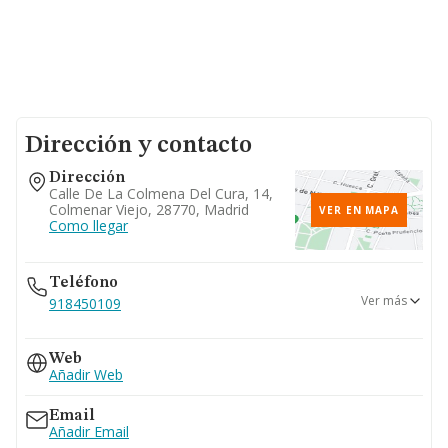
Dirección y contacto
Dirección
Calle De La Colmena Del Cura, 14,
Colmenar Viejo, 28770, Madrid
VER EN MAPA
Como llegar
Teléfono
Ver más
918450109
646...
Web
Ver teléfono 646...
Añadir Web
Email
Añadir Email