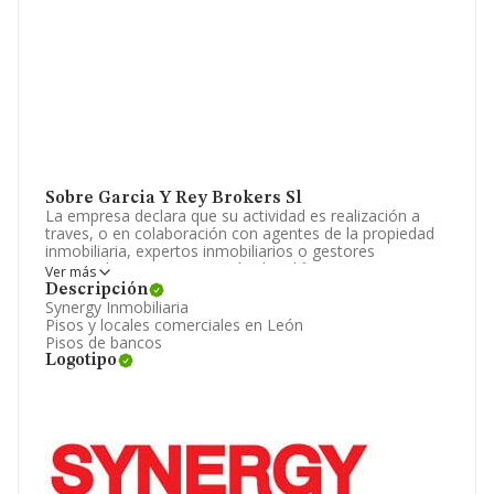
Sobre Garcia Y Rey Brokers Sl
La empresa declara que su actividad es realización a
traves, o en colaboración con agentes de la propiedad
inmobiliaria, expertos inmobiliarios o gestores
intermediarios en promoción de edificios, en
Ver más
operaciones de mediación por orden y/o por cuenta de
Descripción
tercer. La empresa está registrada como Sociedad
Synergy Inmobiliaria
Limitada. Clasifica su actividad CNAE como 'Agentes de
Pisos y locales comerciales en León
la propiedad inmobiliaria', código 6831. La empresa no
Pisos de bancos
tiene actividad en mercados exteriores.
Logotipo
El número de empleados ha crecido un 50% y teniendo
en cuenta la información disponible en INFORMA, ha
dispuesto de un número de empleados por encima de la
media de sector.
Dentro del ranking de empresas elaborado por