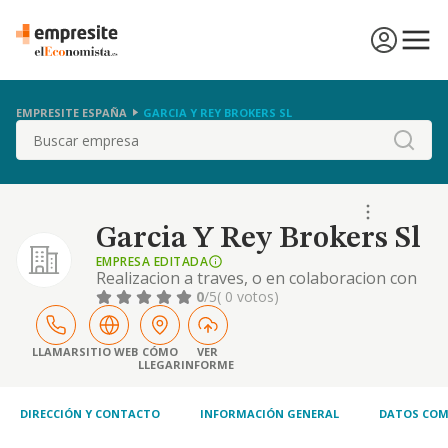
EMPRESITE ESPAÑA
GARCIA Y REY BROKERS SL
Buscar
Garcia Y Rey Brokers Sl
EMPRESA EDITADA
Realizacion a traves, o en colaboracion con
agentes de la propiedad inmobiliaria,
0
/5
( 0 votos)
expertos inmobiliarios o gestores
intermediarios en promocion de edificios, en
operaciones de mediacion por orden y/o por
LLAMAR
SITIO WEB
CÓMO
VER
LLEGAR
INFORME
cuenta de tercer
DIRECCIÓN Y CONTACTO
INFORMACIÓN GENERAL
DATOS COM