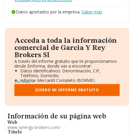
Datos aportados por la empresa.
Saber más
Acceda a toda la información
comercial de Garcia Y Rey
Brokers Sl
A través del informe gratuito que te proporcionamos
desde Einforma, donde vas a encontrar:
Datos identificativos: Denominación, CIF,
Teléfono, Domicilio.
Informe Mercantil Completo (BORME).
Ver más
Gráficos de Evolución Ventas y Empleados.
Consejo de Administración y Administradores.
QUIERO MI INFORME GRATUITO
Directivos y Ejecutivos.
Accionistas.
Participaciones y Vinculaciones en otras empresas.
Artículos de prensa publicados sobre la empresa.
Informacion de su página web
Información oficial y registral complementaria.
Información de su página web
Web
www.synergy-brokers.com/
Titulo