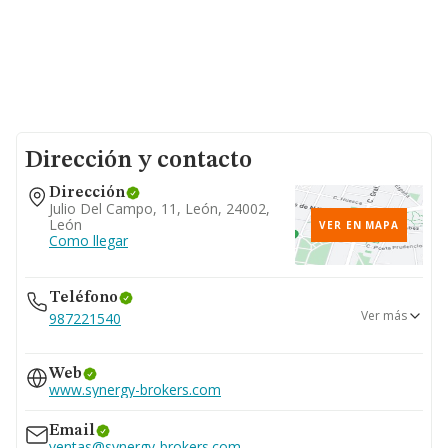
Dirección y contacto
Dirección
Julio Del Campo, 11, León, 24002,
León
VER EN MAPA
Como llegar
Teléfono
Ver más
987221540
987233742
Web
www.synergy-brokers.com
Email
ventas@synergy-brokers.com