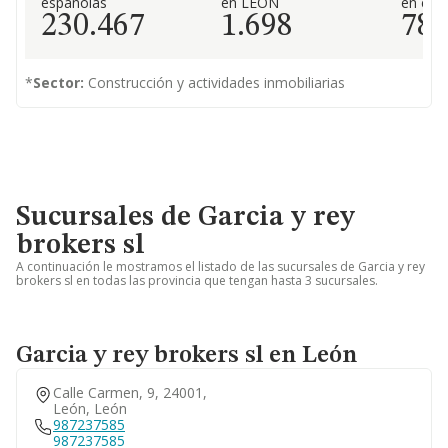
españolas
en LEÓN
en el 
230.467
1.698
78
*
Sector:
Construcción y actividades inmobiliarias
Sucursales de Garcia y rey
brokers sl
A continuación le mostramos el listado de las sucursales de Garcia y rey
brokers sl en todas las provincia que tengan hasta 3 sucursales.
Garcia y rey brokers sl en León
Calle Carmen, 9, 24001,
León, León
987237585
987237585