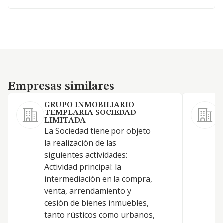
Empresas similares
Empresas similares
GRUPO INMOBILIARIO
TEMPLARIA SOCIEDAD
LIMITADA
L
La Sociedad tiene por objeto
a
la realización de las
a
siguientes actividades:
p
Actividad principal: la
r
intermediación en la compra,
r
venta, arrendamiento y
p
cesión de bienes inmuebles,
d
tanto rústicos como urbanos,
n