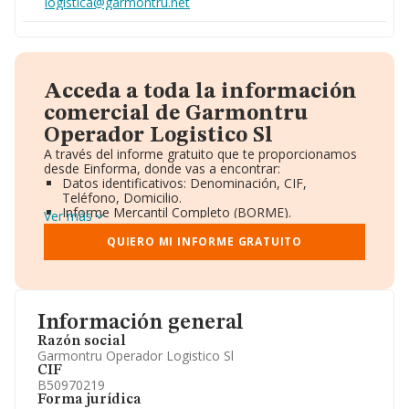
logistica@garmontru.net
Acceda a toda la información
comercial de Garmontru
Operador Logistico Sl
A través del informe gratuito que te proporcionamos
desde Einforma, donde vas a encontrar:
Datos identificativos: Denominación, CIF,
Teléfono, Domicilio.
Informe Mercantil Completo (BORME).
Ver más
Gráficos de Evolución Ventas y Empleados.
Consejo de Administración y Administradores.
QUIERO MI INFORME GRATUITO
Directivos y Ejecutivos.
Accionistas.
Participaciones y Vinculaciones en otras empresas.
Artículos de prensa publicados sobre la empresa.
Información oficial y registral complementaria.
Información general
Razón social
Garmontru Operador Logistico Sl
CIF
B50970219
Forma jurídica