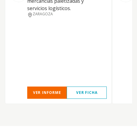
mercancías paletizadas y
servicios logísticos.
ZARAGOZA
C
U
VER INFORME
VER FICHA