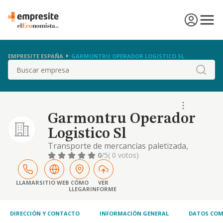
EMPRESITE ESPAÑA
GARMONTRU OPERADOR LOGISTICO SL
Buscar
Garmontru Operador
Logistico Sl
Transporte de mercancías paletizada,
prefabricados y hormigón en vehículos
0
/5
( 0 votos)
propios y subcontratados
LLAMAR
SITIO WEB
CÓMO
VER
LLEGAR
INFORME
DIRECCIÓN Y CONTACTO
INFORMACIÓN GENERAL
DATOS COM