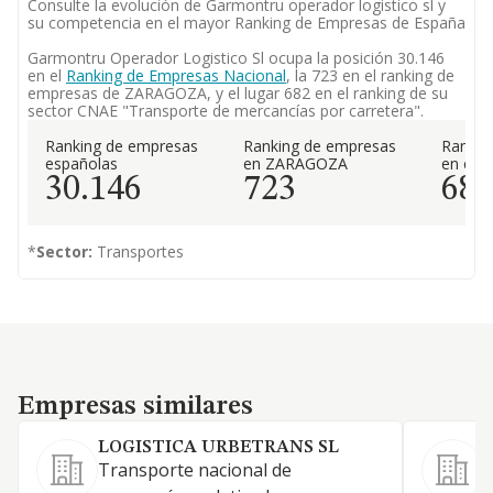
Consulte la evolución de Garmontru operador logistico sl y
su competencia en el mayor Ranking de Empresas de España
Garmontru Operador Logistico Sl ocupa la posición 30.146
en el
Ranking de Empresas Nacional
, la 723 en el ranking de
empresas de ZARAGOZA, y el lugar 682 en el ranking de su
sector CNAE "Transporte de mercancías por carretera".
Ranking de empresas
Ranking de empresas
Rankin
españolas
en ZARAGOZA
en el 
30.146
723
68
*
Sector:
Transportes
Empresas similares
Empresas similares
LOGISTICA URBETRANS SL
Transporte nacional de
A