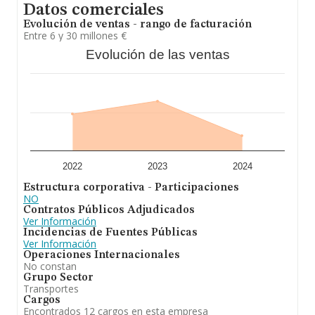
Datos comerciales
un retroceso en el ranking de su sector (Transporte de
mercancías por carretera). En cuanto a la posición en el
Evolución de ventas - rango de facturación
ranking nacional, la empresa ha perdido posiciones
Entre 6 y 30 millones €
frente al 2024.
Evolución de las ventas
2022
2023
2024
Estructura corporativa - Participaciones
NO
Contratos Públicos Adjudicados
Ver Información
Incidencias de Fuentes Públicas
Ver Información
Operaciones Internacionales
No constan
Grupo Sector
Transportes
Cargos
Encontrados 12 cargos en esta empresa