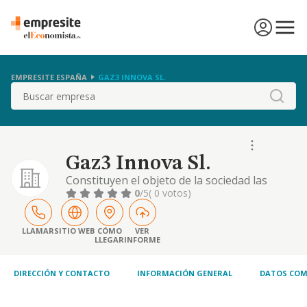
EMPRESITE ESPAÑA
GAZ3 INNOVA SL.
Buscar
Gaz3 Innova Sl.
Constituyen el objeto de la sociedad las
siguientes actividades: a) la adquisición,
0
/5
( 0 votos)
tenencia, administración, gestión, disfrute y
enajenación de acciones y participaciones
sociales de entidades mercantiles, con el
LLAMAR
SITIO WEB
CÓMO
VER
LLEGAR
INFORME
objeto de dirigir y gestionar dichas
participaciones,
DIRECCIÓN Y CONTACTO
INFORMACIÓN GENERAL
DATOS COM