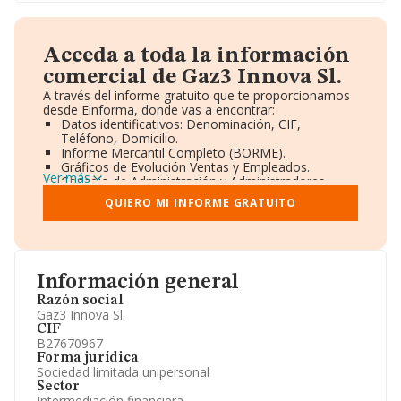
Acceda a toda la información
comercial de Gaz3 Innova Sl.
A través del informe gratuito que te proporcionamos
desde Einforma, donde vas a encontrar:
Datos identificativos: Denominación, CIF,
Teléfono, Domicilio.
Informe Mercantil Completo (BORME).
Gráficos de Evolución Ventas y Empleados.
Ver más
Consejo de Administración y Administradores.
Directivos y Ejecutivos.
QUIERO MI INFORME GRATUITO
Accionistas.
Participaciones y Vinculaciones en otras empresas.
Artículos de prensa publicados sobre la empresa.
Información oficial y registral complementaria.
Información general
Razón social
Gaz3 Innova Sl.
CIF
B27670967
Forma jurídica
Sociedad limitada unipersonal
Sector
Intermediación financiera