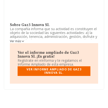
Sobre Gaz3 Innova Sl.
La compañía informa que su actividad es constituyen el
objeto de la sociedad las siguientes actividades: a) la
adquisición, tenencia, administración, gestión, disfrute y
enajenación de acciones y participaciones sociales de
Ver más
entidades mercantiles, con el objeto de dirigir y
gestionar dichas participaciones,. La empresa aparece
inscrita en el Registro Mercantil como Sociedad
Ver el informe ampliado de Gaz3
Limitada. Su actividad CNAE es '%cnae%' con código
Innova Sl. ¡Es gratis!
6421. La sociedad no tiene actividad en mercados
Regístrate en eInforma y te regalamos el
exteriores.
Informe Ampliado de esta empresa.
VER INFORME AMPLIADO DE GAZ3
La empresa española
Gaz3 Innova S.L
, NIF
INNOVA SL.
B27670967, tiene su domicilio social establecido en
Calle Doña Guiomar núm. 1 Piso 2, (41001), en el
municipio de Sevilla, Andalucía.
En base a la información de la que dispone INFORMA
sobre 45.306 compañías, en el ámbito nacional la
facturación alcanza la cifra de 71.120 millones de euros
y se calcula un promedio de facturación de 1 millón de
euros entre todas las compañías. Respecto a la