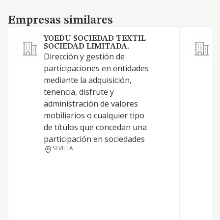
Empresas similares
Empresas similares
YOEDU SOCIEDAD TEXTIL
SOCIEDAD LIMITADA.
Dirección y gestión de
A
participaciones en entidades
S
mediante la adquisición,
s
tenencia, disfrute y
s
administración de valores
A
mobiliarios o cualquier tipo
m
de títulos que concedan una
e
participación en sociedades
r
SEVILLA
t
y
p