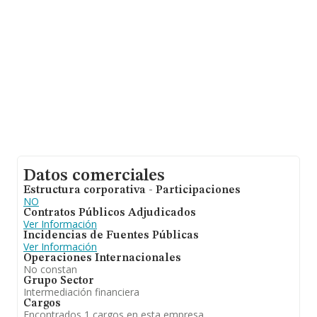
información de la provincia (hablamos de Sevilla), en la
base de datos de INFORMA aparecen 1327 empresas,
cuyas ventas han obtenido los 369 millones de euros.
Finalmente, para completar los datos de sector la
antigüedad alcanza los 8 años desde la constitución. La
media de empleados es de 2.
Datos comerciales
Estructura corporativa - Participaciones
NO
Contratos Públicos Adjudicados
Ver Información
Incidencias de Fuentes Públicas
Ver Información
Operaciones Internacionales
No constan
Grupo Sector
Intermediación financiera
Cargos
Encontrados 1 cargos en esta empresa