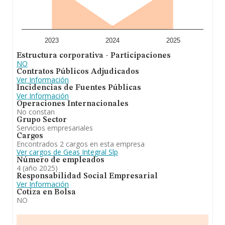
Para concluir, la actividad de
Geas Integral SLP
es
ampliar a: la realización de sondeos y ensayos y la
asistencia tecnica como laboratorio de ensayos para el
control de calidad de la edificación en susareas de
geotecnia y medioambiente. Se ha posicionado más
2023
2024
2025
abajo en el ranking de sectores frente al 2024. Se ha
Estructura corporativa - Participaciones
posicionado más abajo en el ranking nacional (de todas
NO
las empresas presentes en el territorio) frente al 2024.
Contratos Públicos Adjudicados
Ver Información
Incidencias de Fuentes Públicas
Ver Información
Operaciones Internacionales
No constan
Grupo Sector
Servicios empresariales
Cargos
Encontrados 2 cargos en esta empresa
Ver cargos de Geas Integral Slp
Número de empleados
4 (año 2025)
Responsabilidad Social Empresarial
Ver Información
Cotiza en Bolsa
NO