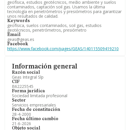
geofísica, estudios geotécnicos, medio ambiente y suelos
contaminados, captación soil gas. Usamos la última
tecnología en penetrómetros y presiómetros para garantizar
unos resultados de calidad.
Keywords
geofísica, suelos contaminados, soil gas, estudios
geotécnicos, penetrómetros, presiómetro
Email
geas@geas.es
Facebook
https://www.facebook.com/pages/GEAS/140115509419210
Información general
Razón social
Geas Integral Slp
CIF
B62225545
Forma jurídica
Sociedad limitada profesional
Sector
Servicios empresariales
Fecha de constitución
28-4-2000
Fecha último cambio
21-6-2026
Objeto social