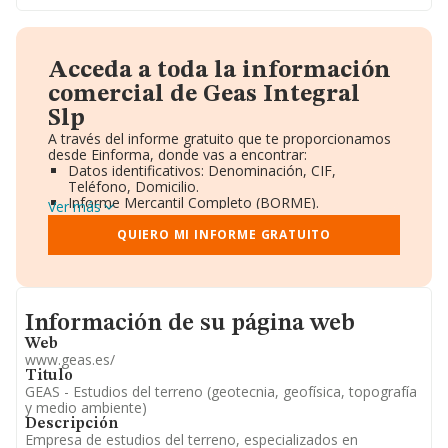
Acceda a toda la información
comercial de Geas Integral
Slp
A través del informe gratuito que te proporcionamos
desde Einforma, donde vas a encontrar:
Datos identificativos: Denominación, CIF,
Teléfono, Domicilio.
Informe Mercantil Completo (BORME).
Ver más
Gráficos de Evolución Ventas y Empleados.
Consejo de Administración y Administradores.
QUIERO MI INFORME GRATUITO
Directivos y Ejecutivos.
Accionistas.
Participaciones y Vinculaciones en otras empresas.
Artículos de prensa publicados sobre la empresa.
Informacion de su página web
Información oficial y registral complementaria.
Información de su página web
Web
www.geas.es/
Titulo
GEAS - Estudios del terreno (geotecnia, geofísica, topografía
y medio ambiente)
Descripción
Empresa de estudios del terreno, especializados en