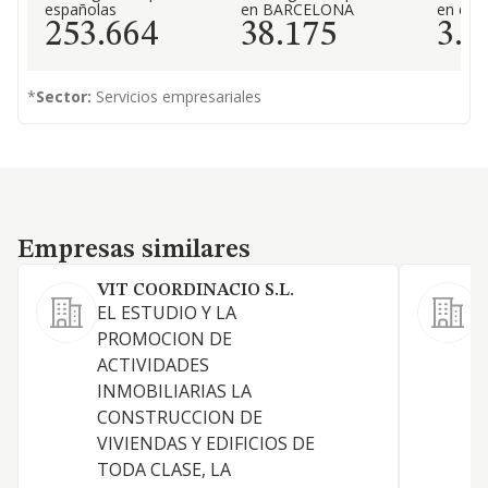
españolas
en BARCELONA
en el 
253.664
38.175
3.2
*
Sector:
Servicios empresariales
Empresas similares
Empresas similares
VIT COORDINACIO S.L.
EL ESTUDIO Y LA
R
PROMOCION DE
p
ACTIVIDADES
f
INMOBILIARIAS LA
CONSTRUCCION DE
VIVIENDAS Y EDIFICIOS DE
TODA CLASE, LA