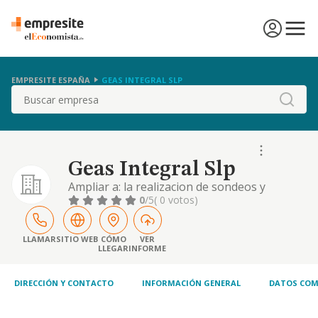
EMPRESITE ESPAÑA
GEAS INTEGRAL SLP
Buscar
Geas Integral Slp
Ampliar a: la realizacion de sondeos y
ensayos y la asistencia tecnica como
0
/5
( 0 votos)
laboratorio de ensayos para el control de
calidad de la edificacion en susareas de
geotecnia y medioambiente.
LLAMAR
SITIO WEB
CÓMO
VER
LLEGAR
INFORME
DIRECCIÓN Y CONTACTO
INFORMACIÓN GENERAL
DATOS COM