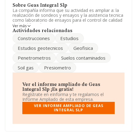
Sobre Geas Integral Slp
La compañía informa que su actividad es ampliar a: la
realización de sondeos y ensayos y la asistencia tecnica
como laboratorio de ensayos para el control de calidad
de la edificación en susareas de geotecnia y
Ver más
medioambiente. La empresa es una Sociedad Limitada.
Actividades relacionadas
La actividad de referencia CNAE corresponde a
Construcciones
Estudios
'Servicios técnicos de ingeniería y otras actividades
relacionadas con el asesoramiento técnico', cuyo
Estudios geotecnicos
Geofisica
Código es 7112. La compañía no tiene actividad en
mercados exteriores.
Penetrometros
Suelos contaminados
El número de empleados ha disminuido un 20% y
Soil gas
Presiometro
atendiendo a los datos disponibles en INFORMA, el
número de empleados de la compañía ha estado por
debajo de la media de sector.
Ver el informe ampliado de Geas
Respecto a la posición de la empresa según los niveles
Integral Slp ¡Es gratis!
de facturación, en los distintos rankings, INFORMA
Regístrate en eInforma y te regalamos el
facilita la siguiente información: la empresa ha caído
Informe Ampliado de esta empresa.
395 puestos en el ranking sectorial, pasando del 2.881 al
VER INFORME AMPLIADO DE GEAS
3.276. Tienen mejor posición las siguientes empresas
INTEGRAL SLP
del sector:
Numerical Analysis Technologies S.L
y
Igm Ingeniería Mecanica Aplicada S.L
; en cambio,
por debajo de la compañía, están empresas como:
Enodest S.L
y
Scl Sistemas de Control de Linea S.L
.
En el ranking nacional, ha caído pasando de la posición