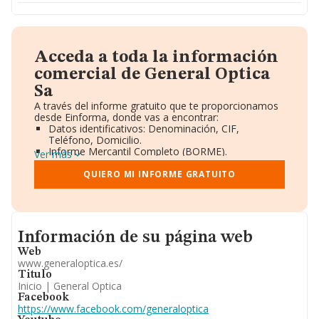
Acceda a toda la información
comercial de General Optica
Sa
A través del informe gratuito que te proporcionamos
desde Einforma, donde vas a encontrar:
Datos identificativos: Denominación, CIF,
Teléfono, Domicilio.
Informe Mercantil Completo (BORME).
Ver más
Gráficos de Evolución Ventas y Empleados.
Consejo de Administración y Administradores.
QUIERO MI INFORME GRATUITO
Directivos y Ejecutivos.
Accionistas.
Participaciones y Vinculaciones en otras empresas.
Artículos de prensa publicados sobre la empresa.
Informacion de su página web
Información oficial y registral complementaria.
Información de su página web
Web
www.generaloptica.es/
Titulo
Inicio | General Optica
Facebook
https://www.facebook.com/generaloptica