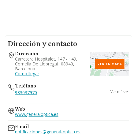
Dirección y contacto
Dirección
Carretera Hospitalet, 147 - 149,
Cornella De Llobregat, 08940,
VER EN MAPA
Barcelona
Como llegar
Teléfono
Ver más
933037970
928234996
Web
956873310
www.generaloptica.es
986386161
Email
notificaciones@general-optica.es