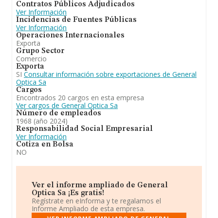
Contratos Públicos Adjudicados
significativo respecto al año anterior (2023), sin
Ver Información
embargo, en cuanto a la posición en el ranking de la
Incidencias de Fuentes Públicas
provincia de Barcelona, la empresa ha perdido
Ver Información
posiciones frente al 2023.
Operaciones Internacionales
Exporta
Grupo Sector
Comercio
Exporta
SI
Consultar información sobre exportaciones de General
Optica Sa
Cargos
Encontrados 20 cargos en esta empresa
Ver cargos de General Optica Sa
Número de empleados
1968 (año 2024)
Responsabilidad Social Empresarial
Ver Información
Cotiza en Bolsa
NO
Ver el informe ampliado de General
Optica Sa ¡Es gratis!
Regístrate en eInforma y te regalamos el
Informe Ampliado de esta empresa.