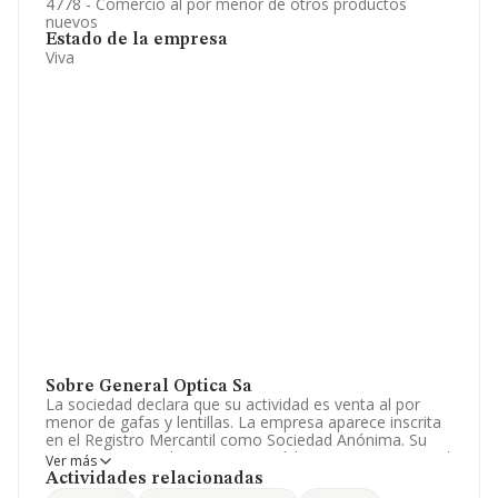
4778 - Comercio al por menor de otros productos
nuevos
Estado de la empresa
Viva
Sobre General Optica Sa
La sociedad declara que su actividad es venta al por
menor de gafas y lentillas. La empresa aparece inscrita
en el Registro Mercantil como Sociedad Anónima. Su
CNAE corresponde a 4778 con código 'Otro comercio al
Ver más
por menor de artículos nuevos en establecimientos
Actividades relacionadas
especializados'. La empresa es exportadora.