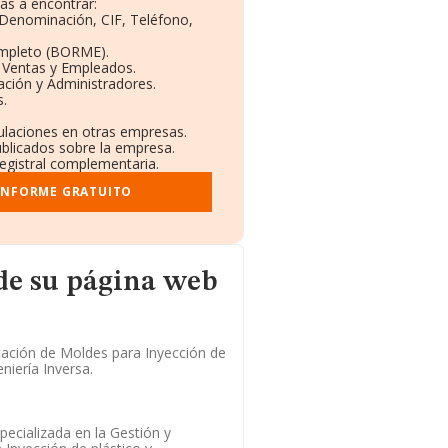
as a encontrar:
: Denominación, CIF, Teléfono,
ompleto (BORME).
n Ventas y Empleados.
ación y Administradores.
s.
culaciones en otras empresas.
ublicados sobre la empresa.
registral complementaria.
 INFORME GRATUITO
ina web
de su página web
ación de Moldes para Inyección de
niería Inversa.
ecializada en la Gestión y