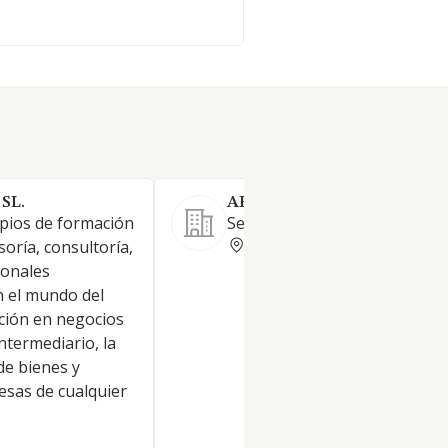
SL.
ABALTZISKETA LOGIKA SL
opios de formación
Servicios de Call Center.
GUIPUZCOA
soría, consultoría,
ionales
n el mundo del
ación en negocios
ntermediario, la
de bienes y
esas de cualquier