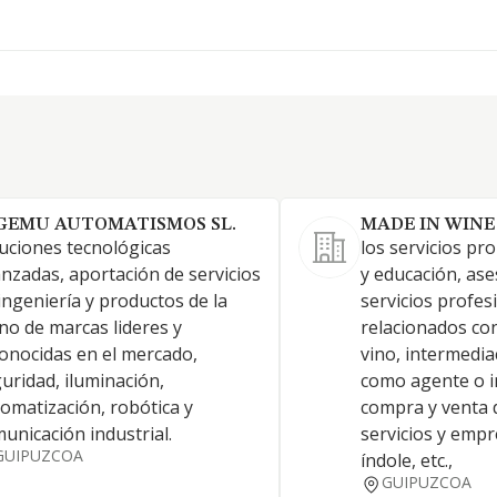
GEMU AUTOMATISMOS SL.
MADE IN WINE 
uciones tecnológicas
los servicios pr
nzadas, aportación de servicios
y educación, ase
ingeniería y productos de la
servicios profes
o de marcas lideres y
relacionados co
onocidas en el mercado,
vino, intermedi
uridad, iluminación,
como agente o i
omatización, robótica y
compra y venta 
unicación industrial.
servicios y empr
GUIPUZCOA
índole, etc.,
GUIPUZCOA