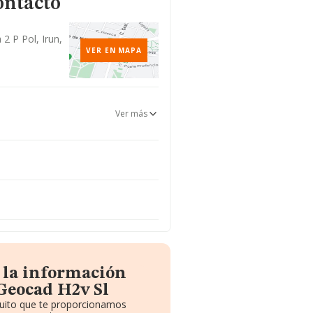
ontacto
a 2 P Pol, Irun,
VER EN MAPA
Ver más
 la información
Geocad H2v Sl
tuito que te proporcionamos