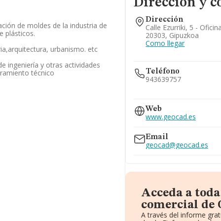
Dirección y c
Dirección
cación de moldes de la industria de
Calle Ezurriki, 5 - Oficin
 plásticos.
20303, Gipuzkoa
Como llegar
ria,arquitectura, urbanismo. etc
de ingeniería y otras actividades
Teléfono
oramiento técnico
943639757
615...
Web
Ver teléfono 615...
www.geocad.es
Email
geocad@geocad.es
Acceda a toda
comercial de 
A través del informe gra