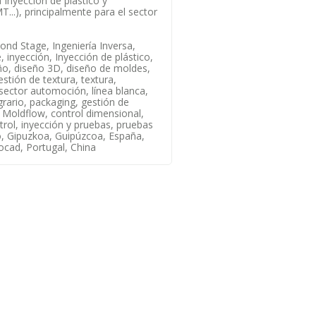
 Inyección de plástico y
..), principalmente para el sector
ond Stage, Ingeniería Inversa,
 inyección, Inyección de plástico,
ño, diseño 3D, diseño de moldes,
stión de textura, textura,
sector automoción, línea blanca,
agrario, packaging, gestión de
 Moldflow, control dimensional,
ntrol, inyección y pruebas, pruebas
o, Gipuzkoa, Guipúzcoa, España,
cad, Portugal, China