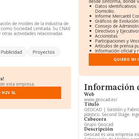
desde Einforma, donde v
Datos identificativos
Domicilio.
Informe Mercantil C
Gráficos de Evolució
cación de moldes de la industria de
Consejo de Administr
da como Sociedad Limitada. Su CNAE
Directivos y Ejecutivo
y otras actividades relacionadas
Accionistas.
ernacional tanto de importación
Participaciones y Vin
Artículos de prensa p
Información oficial y 
Publicidad
Proyectos
a disposición de INFORMA, ha
r.
QUIERO MI
do a los niveles de facturación
20 posiciones en el ranking
nte de la empresa están compañías
s!
y
Oua Arquitectes Associats
 de esta empresa.
Informacion de su pág
Información 
i S.L
y
Nerealor S.L
. Ha ganado
34. Éstas son las compañías que la
 H2V SL
Web
os y Sistemas Contra Incendios
www.geocad.es/
ás podemos encontrar:
Escuela
Titulo
ha mejorado de 209 puestos,
GEOCAD | Gestión y Fabric
plástico. Second Stage. Inge
Cabecera
 943639757 y su correo es
Grupo Geocad
 web en este enlace
Descripción
Geocad es una empresa esp