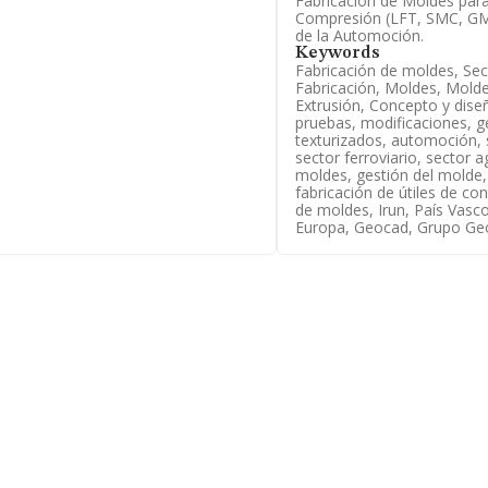
Fabricación de Moldes para
ada en Calle Ezurriki Arreche
Compresión (LFT, SMC, GMT.
co.
de la Automoción.
Keywords
4 compañías, la facturación en el
Fabricación de moldes, Sec
la un promedio de facturación de
Fabricación, Moldes, Molde,
ón relativa a la provincia de
Extrusión, Concepto y dise
sas, cuyas ventas han obtenido
pruebas, modificaciones, ge
de sector, en 2025, la media de
texturizados, automoción, 
de media son 5.
sector ferroviario, sector 
moldes, gestión del molde,
bricación de moldes de la industria
fabricación de útiles de co
cional, la empresa ha ganado
de moldes, Irun, País Vasc
a empresa ha ganado posiciones.
Europa, Geocad, Grupo Geo