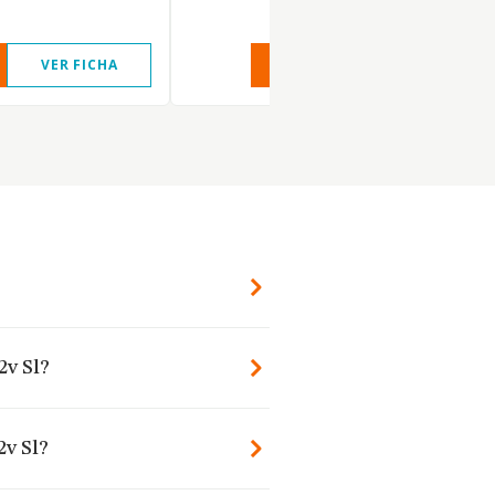
VER FICHA
VER INFORME
VER FIC
2v Sl?
2v Sl?