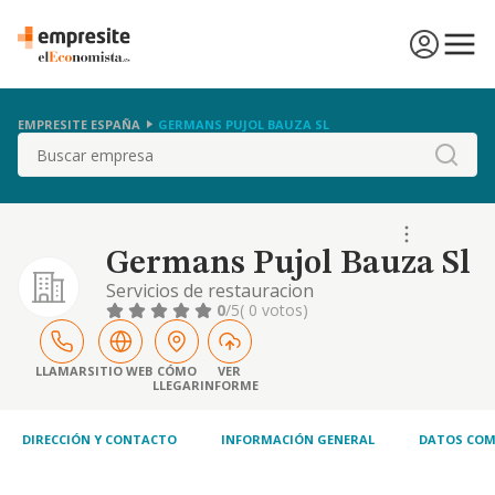
EMPRESITE ESPAÑA
GERMANS PUJOL BAUZA SL
Buscar
Germans Pujol Bauza Sl
Servicios de restauracion
0
/5
( 0 votos)
LLAMAR
SITIO WEB
CÓMO
VER
LLEGAR
INFORME
DIRECCIÓN Y CONTACTO
INFORMACIÓN GENERAL
DATOS COM