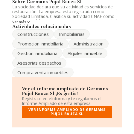
Sobre Germans Pujol Bauza Sl
La sociedad declara que su actividad es servicios de
restauración. La empresa está registrada como
Sociedad Limitada. Clasifica su actividad CNAE como
'%cnae%', código 5611. La empresa no tiene actividad
Ver más
en mercados exteriores.
Actividades relacionadas
Construcciones
Inmobiliarias
La sociedad
Germans Pujol Bauza S.L
, NIF
B57542110, se encuentra en Calle Pins Can Pastilla
Promocion inmobiliaria
Administracion
núm. 15, (07610), Palma, en Isles Baleares, Islas
Baleares.
Gestion inmobiliaria
Alquiler inmueble
Con los datos a disposición de INFORMA sobre 142.938
Asesorias despachos
empresas pertenecientes al sector, a nivel nacional la
facturación asciende a 31.947 millones de euros y en
Compra venta inmuebles
2021 la media de facturación de ventas entre todas las
compañías alcanza los 223 mil euros. Para aportar
ulterior información de interés en el ámbito sectorial, la
antigüedad desde la constitución es de 12 años. La
Ver el informe ampliado de Germans
media de empleados de las empresas es de 3.
Pujol Bauza Sl ¡Es gratis!
Regístrate en eInforma y te regalamos el
Informe Ampliado de esta empresa.
VER INFORME AMPLIADO DE GERMANS
PUJOL BAUZA SL