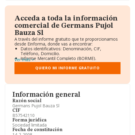
Acceda a toda la información
comercial de Germans Pujol
Bauza Sl
A través del informe gratuito que te proporcionamos
desde Einforma, donde vas a encontrar:
Datos identificativos: Denominación, CIF,
Teléfono, Domicilio.
Informe Mercantil Completo (BORME).
Ver más
Gráficos de Evolución Ventas y Empleados.
Consejo de Administración y Administradores.
QUIERO MI INFORME GRATUITO
Directivos y Ejecutivos.
Accionistas.
Participaciones y Vinculaciones en otras empresas.
Artículos de prensa publicados sobre la empresa.
Información oficial y registral complementaria.
Información general
Razón social
Germans Pujol Bauza Sl
CIF
B57542110
Forma jurídica
Sociedad limitada
Fecha de constitución
14-2-2008