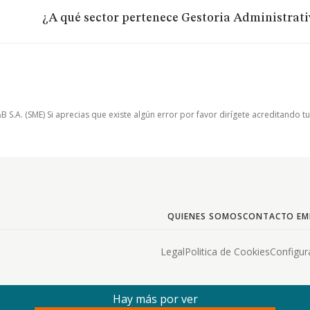
¿A qué sector pertenece Gestoria Administrati
.A. (SME) Si aprecias que existe algún error por favor dirígete acreditando t
QUIENES SOMOS
CONTACTO EM
Legal
Politica de Cookies
Configur
Hay más por ver