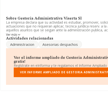
Sobre Gestoria Administrativa Viserta Sl
La empresa declara que su actividad es estudiar, promover, solicit
actuaciones que no requieran aplicac. tecnica jurídica reserv. a la
aquellos asuntos que se seigan ante la administración publica, a
empresa es una Sociedad Limitada. Su CNAE corresponde a 8210
Ver más
La compañía no tiene actividad en mercados exteriores.
Actividades relacionadas
Administracion
Asesorias despachos
Los empleados se han reducido un 67% y según los datos a dis
ha tenido un número de empleados por debajo de la media de se
Para más información es posible contactar a través del teléfono
Ver el informe ampliado de Gestoria Administrativ
gratis!
La sociedad
Gestoria Administrativa Viserta S.L
, B59517649, 
Regístrate en eInforma y te regalamos el Informe Ampliado
Monturiol Ba núm. 20, (08420), Barriada Nova, provincia de Barc
VER INFORME AMPLIADO DE GESTORIA ADMINISTRATIV
En base a la información de la que dispone INFORMA sobre 7.070
nacional la facturación asciende a 3.257 millones de euros y el p
facturación de ventas entre todas las compañías asciende a los
información adicional de interés, la antigüedad desde la constitu
empleados de media son 3.