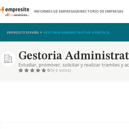
INFORMES DE EMPRESAS
DIRECTORIO DE EMPRESAS
EMPRESITE ESPAÑA
GESTORIA ADMINISTRATIVA VISERTA SL
Gestoria Administrati
Estudiar, promover, solicitar y realizar tramites y 
juridica reserv. a la abogacia, relativas a aquellos
0
/5
( 0 votos)
publica, aconsejandoles.