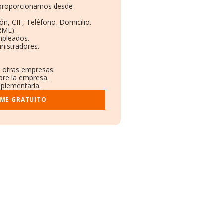
e proporcionamos desde
ón, CIF, Teléfono, Domicilio.
RME).
mpleados.
nistradores.
n otras empresas.
bre la empresa.
mplementaria.
RME GRATUITO