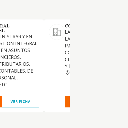
ERAL
COPIVALLES SL
SL
LA ACTIVIDAD DE COPISTERI
INISTRAR Y EN
LA COMPRA, VENTA,
ESTION INTEGRAL
IMPORTACION, EXPORTACIO
S EN ASUNTOS
COMERCIALIZACION DE TOD
ANCIEROS,
CLASE DE ARTICULOS DE RE
TRIBUTARIOS,
Y DE ESCRITORIO.
CONTABLES, DE
BARCELONA
RSONAL,
ETC.
VER FICHA
VER INFORME
VER FIC