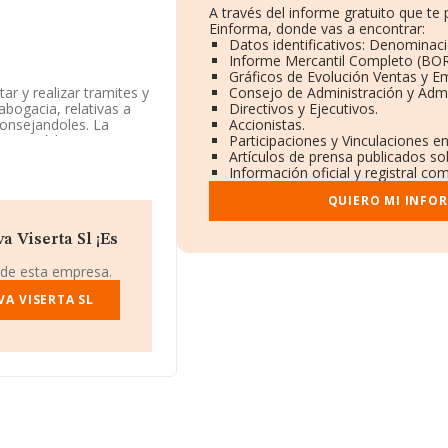
A través del informe gratuito que t
Einforma, donde vas a encontrar:
Datos identificativos: Denominaci
Informe Mercantil Completo (BO
Gráficos de Evolución Ventas y E
ar y realizar tramites y
Consejo de Administración y Admi
 abogacia, relativas a
Directivos y Ejecutivos.
consejandoles. La
Accionistas.
 con código '%cnae%'.
Participaciones y Vinculaciones e
Artículos de prensa publicados so
Información oficial y registral co
posición de INFORMA,
QUIERO MI INFO
ctor.
 938496977.
a Viserta Sl ¡Es
está situada en Calle
 de esta empresa.
elona, Cataluña.
A VISERTA SL
 compañías, a nivel
romedio de la
 460 mil euros. Como
ción es de 15 años. Los