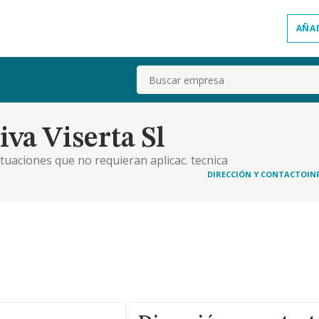
AÑA
Buscar
va Viserta Sl
actuaciones que no requieran aplicac. tecnica
 asuntos que se seigan ante la administracion
DIRECCIÓN Y CONTACTO
IN