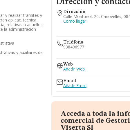
Dirección y contact
Dirección
ar y realizar tramites y
Calle Monturiol, 20, Canovelles, 0
ran aplicac. tecnica
Como llegar
cia, relativas a aquellos
e la administracion
Teléfono
strativa
938496977
trativas y auxiliares de
938410291
Web
Añadir Web
Email
Añadir Email
Acceda a toda la in
comercial de Gestor
Viserta Sl