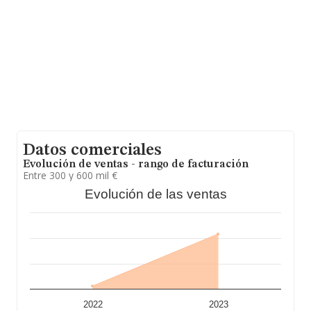
ventas han obtenido los 2.324 millones de euros. Con el
fin de ampliar la información relativa a las compañías, la
antigüedad desde la constitución es de 15 años. La
media de empleados de las empresas es de 15.
Datos comerciales
Evolución de ventas - rango de facturación
Entre 300 y 600 mil €
Evolución de las ventas
2022
2023