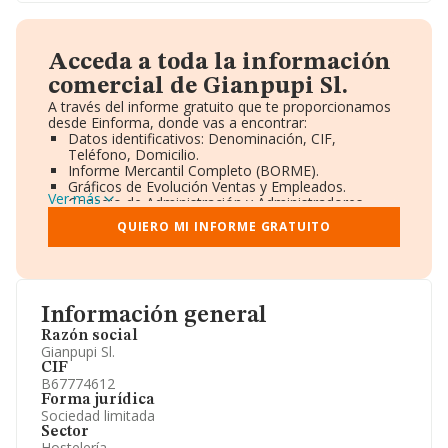
Acceda a toda la información
comercial de Gianpupi Sl.
A través del informe gratuito que te proporcionamos
desde Einforma, donde vas a encontrar:
Datos identificativos: Denominación, CIF,
Teléfono, Domicilio.
Informe Mercantil Completo (BORME).
Gráficos de Evolución Ventas y Empleados.
Ver más
Consejo de Administración y Administradores.
Directivos y Ejecutivos.
QUIERO MI INFORME GRATUITO
Accionistas.
Participaciones y Vinculaciones en otras empresas.
Artículos de prensa publicados sobre la empresa.
Información oficial y registral complementaria.
Información general
Razón social
Gianpupi Sl.
CIF
B67774612
Forma jurídica
Sociedad limitada
Sector
Hostelería