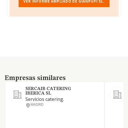
VER INFORME AMPLIADO DE GIANPUPI SL.
Empresas similares
Empresas similares
SERCAIB CATERING
IBERICA SL
Servicios catering.
MADRID
C