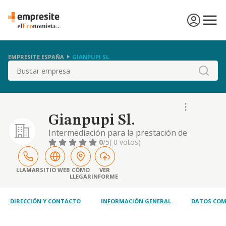
EMPRESITE ESPAÑA
GIANPUPI SL.
Buscar
Gianpupi Sl.
Intermediación para la prestación de
servicios jurídicos
0
/5
( 0 votos)
LLAMAR
SITIO WEB
CÓMO
VER
LLEGAR
INFORME
DIRECCIÓN Y CONTACTO
INFORMACIÓN GENERAL
DATOS COM