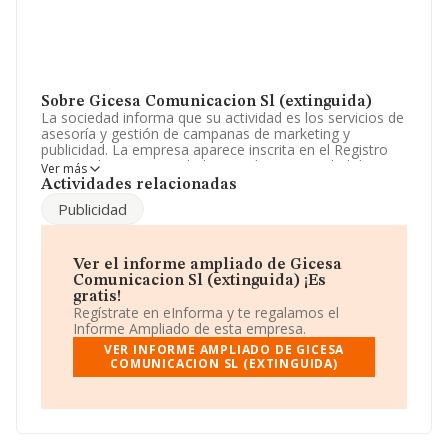
Sobre Gicesa Comunicacion Sl (extinguida)
La sociedad informa que su actividad es los servicios de
asesoría y gestión de campanas de marketing y
publicidad. La empresa aparece inscrita en el Registro
Mercantil como Sociedad Limitada. La actividad de
Ver más
referencia CNAE corresponde a '%cnae%', cuyo Código
Actividades relacionadas
es 7499. No realiza actividad de importación y/o
Publicidad
exportación.
Según la Recomendación 2003/361/CE de la Comisión,
de 6 de mayo de 2003, sobre la definición de
Ver el informe ampliado de Gicesa
microempresas, pequeñas y medianas empresas, la
Comunicacion Sl (extinguida) ¡Es
compañía entra en la categoría de microempresas.
gratis!
Sobre el rendimiento de la compañía en 2010, ha
Regístrate en eInforma y te regalamos el
registrado un descenso del 76% en ventas. Ha contado
Informe Ampliado de esta empresa.
con el mismo número de empleados y teniendo en
VER INFORME AMPLIADO DE GICESA
cuenta la información a disposición de INFORMA, ha
COMUNICACION SL (EXTINGUIDA)
contado con un número de empleados inferior a la
media de sector.
La sociedad española
Gicesa Comunicación S.L
(extinguida)
, CIF B84095520, tiene su domicilio social