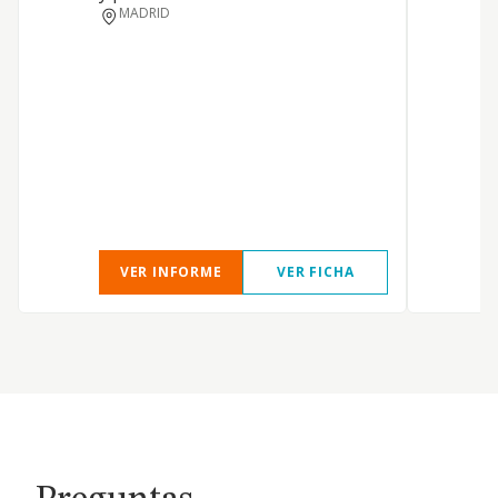
MADRID
A
L
VER INFORME
VER FICHA