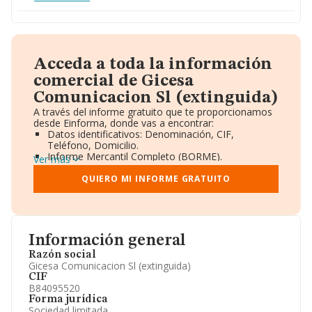
Acceda a toda la información
comercial de Gicesa
Comunicacion Sl (extinguida)
A través del informe gratuito que te proporcionamos
desde Einforma, donde vas a encontrar:
Datos identificativos: Denominación, CIF,
Teléfono, Domicilio.
Informe Mercantil Completo (BORME).
Ver más
Gráficos de Evolución Ventas y Empleados.
Consejo de Administración y Administradores.
QUIERO MI INFORME GRATUITO
Directivos y Ejecutivos.
Accionistas.
Participaciones y Vinculaciones en otras empresas.
Artículos de prensa publicados sobre la empresa.
Información oficial y registral complementaria.
Información general
Razón social
Gicesa Comunicacion Sl (extinguida)
CIF
B84095520
Forma jurídica
Sociedad limitada