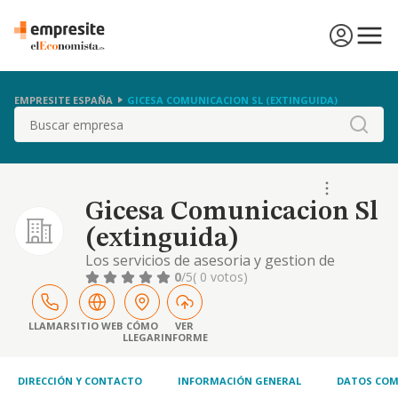
EMPRESITE ESPAÑA
GICESA COMUNICACION SL (EXTINGUIDA)
Buscar
Gicesa Comunicacion Sl
(extinguida)
Los servicios de asesoria y gestion de
campanas de marketing y publicidad
0
/5
( 0 votos)
LLAMAR
SITIO WEB
CÓMO
VER
LLEGAR
INFORME
DIRECCIÓN Y CONTACTO
INFORMACIÓN GENERAL
DATOS COM