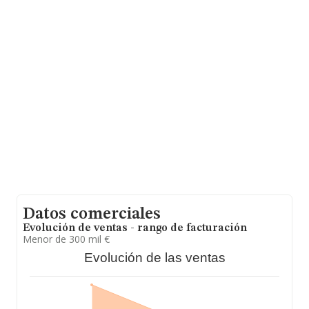
establecido en Calle Conde De Peñalver núm. 52 6,
(28006), en el municipio de Madrid, Madrid.
En relación con el sector y disponiendo de los datos de
hasta 26.323 empresas, a nivel nacional la facturación
asciende a 11.946 millones de euros y el promedio de la
facturación de ventas entre todas las compañías
asciende a los 453 mil euros, siendo la facturación de la
empresa en estudio superior a este promedio. En
cuanto a la información relativa a la provincia de
Madrid, en la base de datos de INFORMA aparecen
9027 empresas, con ventas en 2010 de hasta 6.629
millones de euros. Para aportar ulterior información de
interés en el ámbito sectorial, la media de empleados
de las empresas es de 4; la antigüedad desde la
constitución es de 18 años.
Datos comerciales
Evolución de ventas - rango de facturación
Menor de 300 mil €
Evolución de las ventas