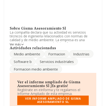
Sobre Gisma Asesoramiento Sl
La compañía declara que su actividad es servicios
técnicos de ingeniería relacionados con normas de
calidad y de medio ambiente. La empresa es una
Sociedad Limitada. La actividad de referencia CNAE
Ver más
corresponde a 'Servicios técnicos de ingeniería y otras
Actividades relacionadas
actividades relacionadas con el asesoramiento técnico',
Medio ambiente
Formacion
Industrias
cuyo Código es 7112. La empresa no tiene actividad en
mercados exteriores.
Software b
Servicios industriales
Para comunicarse con sus oficinas, el número de
Formacion medio ambiente
teléfono es 943287501 y su email es
grupogisma@grupogisma.com
. Puedes consultar su
página web aquí:
www.grupogisma.com
.
Ver el informe ampliado de Gisma
La empresa
Gisma Asesoramiento S.L
, con NIF
Asesoramiento Sl ¡Es gratis!
B20930301, está situada en Paseo Madalena
Regístrate en eInforma y te regalamos el
Jauregiberri núm. 4 Piso 1 8, (20014), Donostia, en
Informe Ampliado de esta empresa.
Guipúzcoa, País Vasco.
VER INFORME AMPLIADO DE GISMA
ASESORAMIENTO SL
En relación con el sector y disponiendo de los datos de