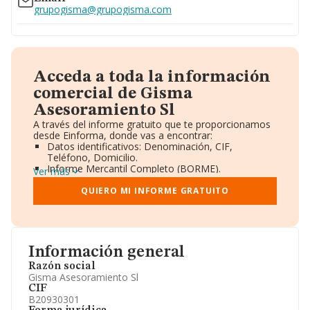
grupogisma@grupogisma.com
Acceda a toda la información
comercial de Gisma
Asesoramiento Sl
A través del informe gratuito que te proporcionamos
desde Einforma, donde vas a encontrar:
Datos identificativos: Denominación, CIF,
Teléfono, Domicilio.
Informe Mercantil Completo (BORME).
Ver más
Gráficos de Evolución Ventas y Empleados.
Consejo de Administración y Administradores.
QUIERO MI INFORME GRATUITO
Directivos y Ejecutivos.
Accionistas.
Participaciones y Vinculaciones en otras empresas.
Artículos de prensa publicados sobre la empresa.
Información oficial y registral complementaria.
Información general
Razón social
Gisma Asesoramiento Sl
CIF
B20930301