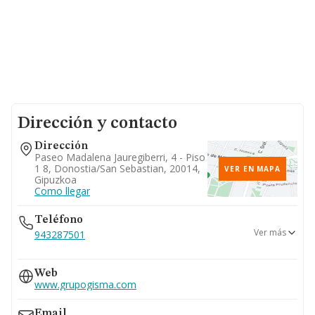
Dirección y contacto
Dirección
Paseo Madalena Jauregiberri, 4 - Piso
1 8, Donostia/san Sebastian, 20014,
VER EN MAPA
Gipuzkoa
Como llegar
Teléfono
Ver más
943287501
682...
Web
Ver teléfono 682...
www.grupogisma.com
Email