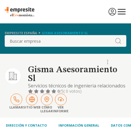
EMPRESITE ESPAÑA
GISMA ASESORAMIENTO SL
Buscar
Gisma Asesoramiento
Sl
Servicios técnicos de ingenieria relacionados
con normas de calidad y de medio ambiente
0
/5
( 0 votos)
LLAMAR
SITIO WEB
CÓMO
VER
LLEGAR
INFORME
DIRECCIÓN Y CONTACTO
INFORMACIÓN GENERAL
DATOS COM