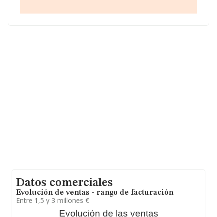
hasta 41.818 empresas, la facturación en el ámbito
nacional alcanza los 29.667 millones de euros y se
estima que el promedio de la facturación entre todas
las empresas es de 709 mil euros. Respecto a la
información de la provincia (hablamos de Guipúzcoa),
en la base de datos de INFORMA aparecen 670
empresas, con ventas en 2025 de hasta 820 millones de
euros. Para aportar ulterior información de interés en el
ámbito sectorial, la media de empleados de las
empresas es de 5; la antigüedad desde la constitución
es de 16 años.
Datos comerciales
Evolución de ventas - rango de facturación
Entre 1,5 y 3 millones €
Evolución de las ventas