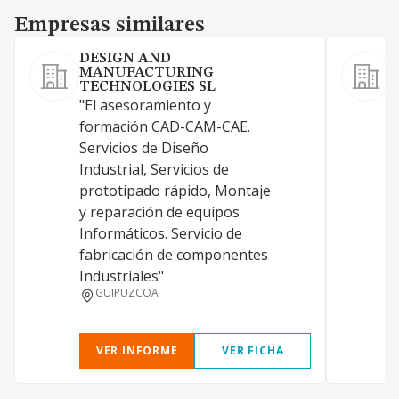
Empresas similares
Empresas similares
DESIGN AND
MANUFACTURING
S
TECHNOLOGIES SL
S
"El asesoramiento y
a
formación CAD-CAM-CAE.
s
Servicios de Diseño
p
Industrial, Servicios de
m
prototipado rápido, Montaje
e
y reparación de equipos
i
Informáticos. Servicio de
r
fabricación de componentes
i
Industriales"
GUIPUZCOA
VER INFORME
VER FICHA