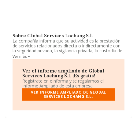
Sobre Global Services Lochang S.l.
La compañía informa que su actividad es la prestación
de servicios relacionados directa o indirectamente con
la seguridad privada, la vigilancia privada, la custodia de
personas, bienes y mercaderias en transito, custodia y
Ver más
seguridad de fincas, etc. La sociedad está registrada
como Sociedad Limitada. La actividad de referencia
CNAE corresponde a '%cnae%', cuyo Código es 8001.
Ver el informe ampliado de Global
No realiza actividad de importación y/o exportación.
Services Lochang S.l. ¡Es gratis!
Regístrate en eInforma y te regalamos el
La empresa
Global Services Lochang S.L
, con
Informe Ampliado de esta empresa.
número de identificación fiscal B01713601, está situada
VER INFORME AMPLIADO DE GLOBAL
en Calle Gomis núm. 34 Bj, (08023), en el municipio de
SERVICES LOCHANG S.L.
Barcelona, Cataluña.
En relación con el sector y disponiendo de los datos de
hasta 2.144 empresas, la facturación en el ámbito
nacional alcanza los 6.731 millones de euros y se estima
que el promedio de la facturación entre todas las
empresas es de 3 millones de euros. Finalmente, para
completar los datos de sector la media de antigüedad