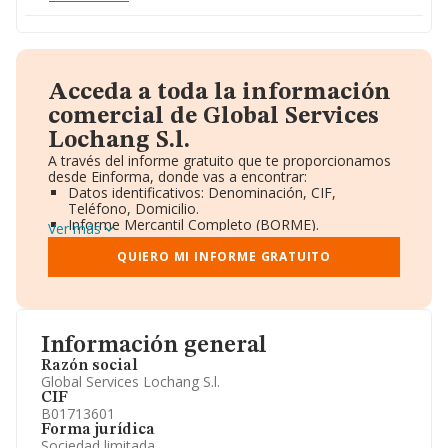
Acceda a toda la información
comercial de Global Services
Lochang S.l.
A través del informe gratuito que te proporcionamos
desde Einforma, donde vas a encontrar:
Datos identificativos: Denominación, CIF,
Teléfono, Domicilio.
Informe Mercantil Completo (BORME).
Ver más
Gráficos de Evolución Ventas y Empleados.
Consejo de Administración y Administradores.
QUIERO MI INFORME GRATUITO
Directivos y Ejecutivos.
Accionistas.
Participaciones y Vinculaciones en otras empresas.
Artículos de prensa publicados sobre la empresa.
Información oficial y registral complementaria.
Información general
Razón social
Global Services Lochang S.l.
CIF
B01713601
Forma jurídica
Sociedad limitada