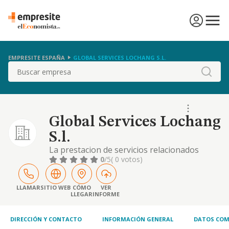
EMPRESITE ESPAÑA
GLOBAL SERVICES LOCHANG S.L.
Buscar
Global Services Lochang
S.l.
La prestacion de servicios relacionados
directa o indirectamente con la seguridad
0
/5
( 0 votos)
privada, la vigilancia privada, la custodia de
personas, bienes y mercaderias en transito,
custodia y seguridad de fincas, etc
LLAMAR
SITIO WEB
CÓMO
VER
LLEGAR
INFORME
DIRECCIÓN Y CONTACTO
INFORMACIÓN GENERAL
DATOS COM