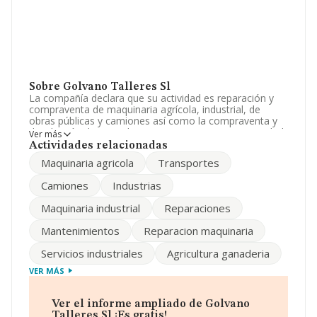
Sobre Golvano Talleres Sl
La compañía declara que su actividad es reparación y
compraventa de maquinaria agrícola, industrial, de
obras públicas y camiones así como la compraventa y
distribución de recambios. La empresa es una Sociedad
Ver más
Limitada. La actividad de referencia CNAE corresponde
Actividades relacionadas
a '%cnae%', cuyo Código es 9531. La compañía no tiene
Maquinaria agricola
Transportes
actividad en mercados exteriores.
Camiones
Industrias
Ha tenido un 33% más de empleados y teniendo en
cuenta la información disponible en INFORMA, ha
Maquinaria industrial
Reparaciones
dispuesto de un número de empleados por encima de la
media de sector.
Mantenimientos
Reparacion maquinaria
Su teléfono es 978603123 y el correo electrónico es
Servicios industriales
Agricultura ganaderia
administración@golvano.es
. Para saber más puedes
acceder a su página web en este enlace
VER MÁS
www.golvano.es
.
La empresa española
Golvano Talleres S.L
, NIF
Ver el informe ampliado de Golvano
B79534566, tiene su domicilio social establecido en
Talleres Sl ¡Es gratis!