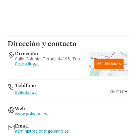
Dirección y contacto
Dirección
Calle Colonia, Teruel, 44195, Teruel
Como llegar
VER EN MAPA
Teléfono
Ver más
978603123
602...
Web
Ver teléfono 602...
www.golvano.es
Email
administracion@golvano.es