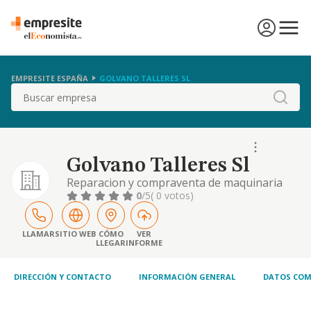
EMPRESITE ESPAÑA
GOLVANO TALLERES SL
Buscar
Golvano Talleres Sl
Reparacion y compraventa de maquinaria
agricola, industrial, de obras publicas y
0
/5
( 0 votos)
camiones asi como la compraventa y
distribucion de recambios.
LLAMAR
SITIO WEB
CÓMO
VER
LLEGAR
INFORME
DIRECCIÓN Y CONTACTO
INFORMACIÓN GENERAL
DATOS COM