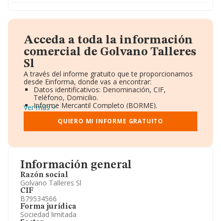
Acceda a toda la información
comercial de Golvano Talleres
Sl
A través del informe gratuito que te proporcionamos
desde Einforma, donde vas a encontrar:
Datos identificativos: Denominación, CIF,
Teléfono, Domicilio.
Informe Mercantil Completo (BORME).
Ver más
Gráficos de Evolución Ventas y Empleados.
Consejo de Administración y Administradores.
QUIERO MI INFORME GRATUITO
Directivos y Ejecutivos.
Accionistas.
Participaciones y Vinculaciones en otras empresas.
Artículos de prensa publicados sobre la empresa.
Información oficial y registral complementaria.
Información general
Razón social
Golvano Talleres Sl
CIF
B79534566
Forma jurídica
Sociedad limitada