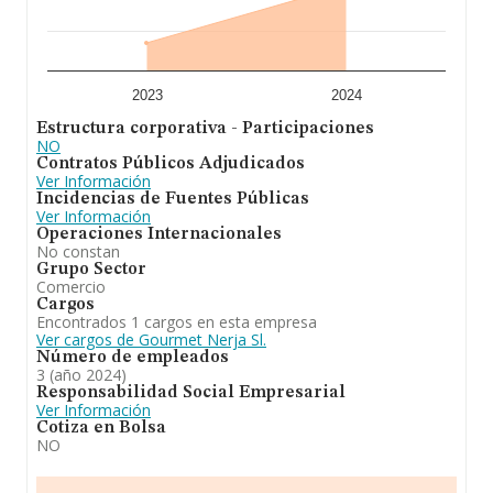
base de datos INFORMA constan 203 empresas, con
ventas en 2024 de hasta 39 millones de euros. Con el fin
de ampliar la información relativa a las compañías, la
media de empleados de las empresas es de 3. La
antigüedad alcanza los 17 años desde la constitución.
2023
2024
En resumen,
Gourmet Nerja S.L
se emplea en el
Estructura corporativa - Participaciones
comercio al por menor de productos alimenticios,
NO
bebidas y tabaco en puestos de venta y en mercadillos
Contratos Públicos Adjudicados
(cnae 4781); el comercio al por menor de productos
Ver Información
cosméticos e higiénicos en establecimientos
Incidencias de Fuentes Públicas
especializados (cnae 4775); otro comercio al por menor
Ver Información
en establecimientos no especializados (cnae. En cuanto
Operaciones Internacionales
al ranking nacional, la empresa ha ganado posiciones.
No constan
Grupo Sector
Comercio
Cargos
Encontrados 1 cargos en esta empresa
Ver cargos de Gourmet Nerja Sl.
Número de empleados
3 (año 2024)
Responsabilidad Social Empresarial
Ver Información
Cotiza en Bolsa
NO