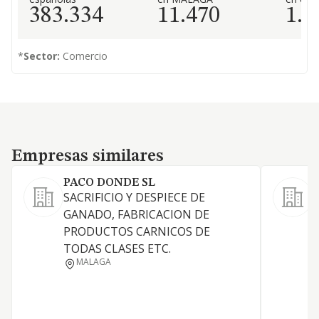
383.334
11.470
1.3
*
Sector:
Comercio
Empresas similares
Empresas similares
PACO DONDE SL
2
SACRIFICIO Y DESPIECE DE
C
GANADO, FABRICACION DE
y
PRODUCTOS CARNICOS DE
p
TODAS CLASES ETC.
C
MALAGA
v
p
b