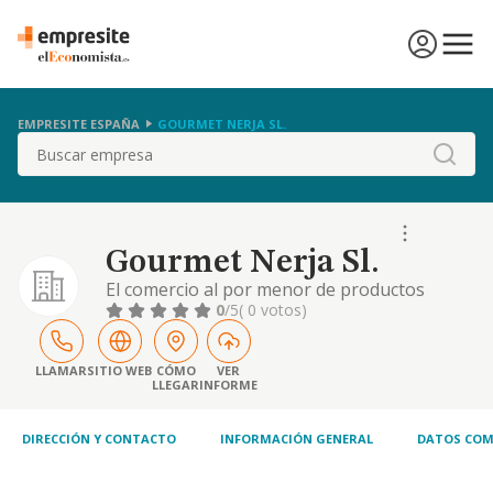
EMPRESITE ESPAÑA
GOURMET NERJA SL.
Buscar
Gourmet Nerja Sl.
El comercio al por menor de productos
alimenticios, bebidas y tabaco en puestos de
0
/5
( 0 votos)
venta y en mercadillos (cnae 4781); el
comercio al por menor de productos
cosméticos e higiénicos en establecimientos
LLAMAR
SITIO WEB
CÓMO
VER
LLEGAR
INFORME
especializados (cnae 4775); otro comercio al
por menor en establecimientos no
especializados (cnae
DIRECCIÓN Y CONTACTO
INFORMACIÓN GENERAL
DATOS COM