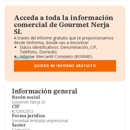
Acceda a toda la información
comercial de Gourmet Nerja
Sl.
A través del informe gratuito que te proporcionamos
desde Einforma, donde vas a encontrar:
Datos identificativos: Denominación, CIF,
Teléfono, Domicilio.
Informe Mercantil Completo (BORME).
Ver más
Gráficos de Evolución Ventas y Empleados.
Consejo de Administración y Administradores.
QUIERO MI INFORME GRATUITO
Directivos y Ejecutivos.
Accionistas.
Participaciones y Vinculaciones en otras empresas.
Artículos de prensa publicados sobre la empresa.
Información oficial y registral complementaria.
Información general
Razón social
Gourmet Nerja Sl.
CIF
B72932312
Forma jurídica
Sociedad limitada unipersonal
Sector
Comercio