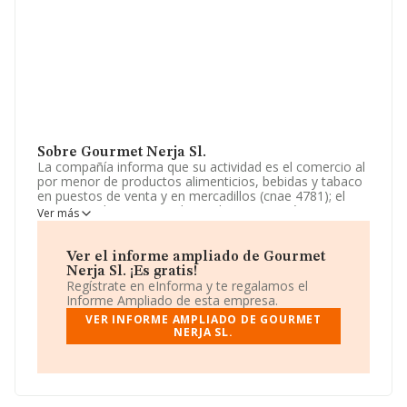
Sobre Gourmet Nerja Sl.
La compañía informa que su actividad es el comercio al
por menor de productos alimenticios, bebidas y tabaco
en puestos de venta y en mercadillos (cnae 4781); el
comercio al por menor de productos cosméticos e
Ver más
higiénicos en establecimientos especializados (cnae
4775); otro comercio al por menor en establecimientos
no especializados (cnae. La sociedad está registrada
Ver el informe ampliado de Gourmet
como Sociedad Limitada. Su actividad CNAE es
Nerja Sl. ¡Es gratis!
'Comercio al por menor de carne y productos cárnicos
Regístrate en eInforma y te regalamos el
en establecimientos especializados' con código 4722. La
Informe Ampliado de esta empresa.
empresa no tiene actividad en mercados exteriores.
VER INFORME AMPLIADO DE GOURMET
NERJA SL.
Ha habido un incremento en cuanto al número de
empleados y atendiendo a los datos disponibles en
INFORMA, el número de empleados de la compañía ha
estado por debajo de la media de sector.