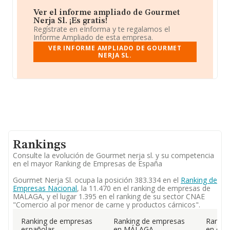
Ver el informe ampliado de Gourmet
Nerja Sl. ¡Es gratis!
Regístrate en eInforma y te regalamos el
Informe Ampliado de esta empresa.
VER INFORME AMPLIADO DE GOURMET
NERJA SL.
Rankings
Consulte la evolución de Gourmet nerja sl. y su competencia
en el mayor Ranking de Empresas de España
Gourmet Nerja Sl. ocupa la posición 383.334 en el
Ranking de
Empresas Nacional
, la 11.470 en el ranking de empresas de
MALAGA, y el lugar 1.395 en el ranking de su sector CNAE
"Comercio al por menor de carne y productos cárnicos".
Ranking de empresas
Ranking de empresas
Rankin
españolas
en MÁLAGA
en el 