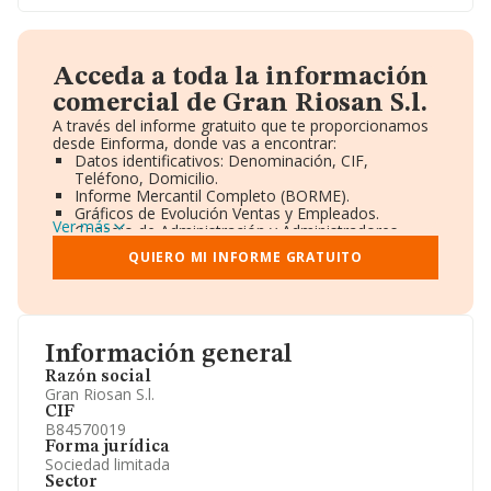
Acceda a toda la información
comercial de Gran Riosan S.l.
A través del informe gratuito que te proporcionamos
desde Einforma, donde vas a encontrar:
Datos identificativos: Denominación, CIF,
Teléfono, Domicilio.
Informe Mercantil Completo (BORME).
Gráficos de Evolución Ventas y Empleados.
Ver más
Consejo de Administración y Administradores.
Directivos y Ejecutivos.
QUIERO MI INFORME GRATUITO
Accionistas.
Participaciones y Vinculaciones en otras empresas.
Artículos de prensa publicados sobre la empresa.
Información oficial y registral complementaria.
Información general
Razón social
Gran Riosan S.l.
CIF
B84570019
Forma jurídica
Sociedad limitada
Sector