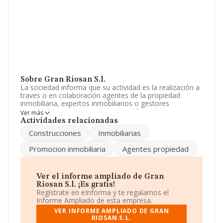
Sobre Gran Riosan S.l.
La sociedad informa que su actividad es la realización a
traves o en colaboración agentes de la propiedad
inmobiliaria, expertos inmobiliarios o gestores
intermediarios en promoción de edificio, de operaciones
Ver más
de mediación por orden y/o por cuenta de terceros. La
Actividades relacionadas
empresa aparece inscrita en el Registro Mercantil como
Construcciones
Inmobiliarias
Sociedad Limitada. Su CNAE corresponde a 6831 con
código 'Agentes de la propiedad inmobiliaria'. La
Promocion inmobiliaria
Agentes propiedad
sociedad no tiene actividad en mercados exteriores.
Acerca de los empleados, ha contado con una
reducción del 50% y teniendo en cuenta la información
Ver el informe ampliado de Gran
disponible en INFORMA, ha dispuesto de un número de
Riosan S.l. ¡Es gratis!
empleados por encima de la media de sector.
Regístrate en eInforma y te regalamos el
Informe Ampliado de esta empresa.
Para más información es posible contactar a través del
VER INFORME AMPLIADO DE GRAN
teléfono 915425875 y su correo es
RIOSAN S.L.
fmartinez@grupofomento.com
.