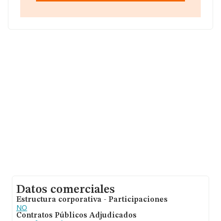
La compañía
Gran Riosan S.L
, B84570019, tiene su
domicilio social establecido en Calle Ferraz núm. 72 Loc,
(28008), en el municipio de Madrid, Madrid.
En relación con el sector y disponiendo de los datos de
hasta 54.328 empresas, a nivel nacional la facturación
asciende a 4.238 millones de euros y el promedio de la
facturación de ventas entre todas las compañías
asciende a los 78 mil euros. Teniendo en cuenta la
información sobre Madrid, en la base de datos
INFORMA constan 11858 empresas, cuyas ventas en
2025 han alcanzado los 1.718 millones de euros. Por
último, con el fin de ampliar la información relativa al
ámbito de la empresa, la media de antigüedad desde la
constitución es de 7 años. La media de empleados de
las empresas es de 1.
Datos comerciales
Estructura corporativa - Participaciones
NO
Contratos Públicos Adjudicados