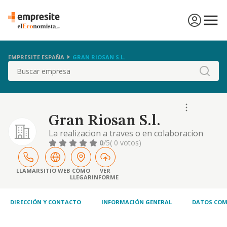
EMPRESITE ESPAÑA
GRAN RIOSAN S.L.
Buscar
Gran Riosan S.l.
La realizacion a traves o en colaboracion
agentes de la propiedad inmobiliaria,
0
/5
( 0 votos)
expertos inmobiliarios o gestores
intermediarios en promocion de edificio, de
operaciones de mediacion por orden y/o por
LLAMAR
SITIO WEB
CÓMO
VER
LLEGAR
INFORME
cuenta de terceros
DIRECCIÓN Y CONTACTO
INFORMACIÓN GENERAL
DATOS COM