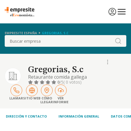
EMPRESITE ESPAÑA
GREGORIAS, S.C
Buscar
Gregorias, S.c
Retaurante comida gallega
0
/5
( 0 votos)
LLAMAR
SITIO WEB
CÓMO
VER
LLEGAR
INFORME
DIRECCIÓN Y CONTACTO
INFORMACIÓN GENERAL
DATOS COM