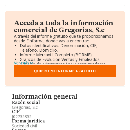
Acceda a toda la información
comercial de Gregorias, S.c
A través del informe gratuito que te proporcionamos
desde Einforma, donde vas a encontrar:
Datos identificativos: Denominación, CIF,
Teléfono, Domicilio.
Informe Mercantil Completo (BORME).
Gráficos de Evolución Ventas y Empleados.
Ver más
Consejo de Administración y Administradores.
Directivos y Ejecutivos.
QUIERO MI INFORME GRATUITO
Accionistas.
Participaciones y Vinculaciones en otras empresas.
Artículos de prensa publicados sobre la empresa.
Información oficial y registral complementaria.
Información general
Razón social
Gregorias, S.c
CIF
J02735355
Forma jurídica
Sociedad civil