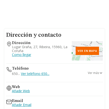
Dirección y contacto
Dirección
Lugar Graña, 27, Ribeira, 15960, La
Coruña
VER EN MAPA
Como llegar
Teléfono
Ver más
650...
Ver teléfono 650...
699...
Web
Ver teléfono 699...
Añadir Web
673...
Ver teléfono 673...
Email
Añadir Email