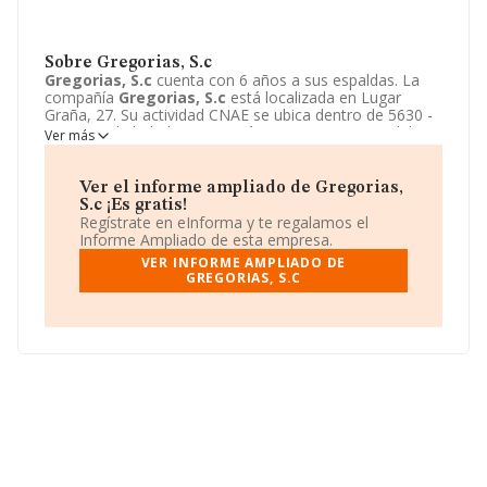
Sobre Gregorias, S.c
Gregorias, S.c
cuenta con 6 años a sus espaldas. La
compañía
Gregorias, S.c
está localizada en Lugar
Graña, 27. Su actividad CNAE se ubica dentro de 5630 -
Servicios de bebidas.
Gregorias, S.c
tiene un modelo
Ver más
de sociedad Sociedad civil.
Ver el informe ampliado de Gregorias,
S.c ¡Es gratis!
Regístrate en eInforma y te regalamos el
Informe Ampliado de esta empresa.
VER INFORME AMPLIADO DE
GREGORIAS, S.C