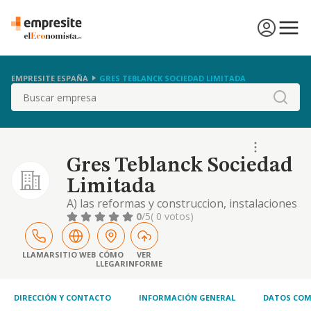
EMPRESITE ESPAÑA
GRES TEBLANCK SOCIEDAD LIMITADA
Buscar
Gres Teblanck Sociedad
Limitada
A) las reformas y construccion, instalaciones
electricas y gremios de todo tipo; venta de
0
/5
( 0 votos)
materiales de construccion y decoracion en
general. b) el ejercicio en actividades de
mediacion de correduria de seguros
LLAMAR
SITIO WEB
CÓMO
VER
LLEGAR
INFORME
privados,
DIRECCIÓN Y CONTACTO
INFORMACIÓN GENERAL
DATOS COM