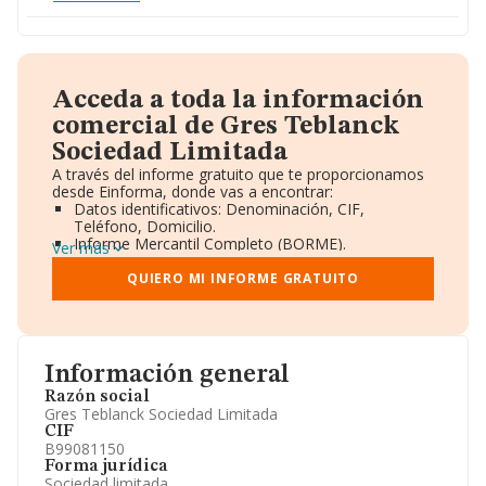
Acceda a toda la información
comercial de Gres Teblanck
Sociedad Limitada
A través del informe gratuito que te proporcionamos
desde Einforma, donde vas a encontrar:
Datos identificativos: Denominación, CIF,
Teléfono, Domicilio.
Informe Mercantil Completo (BORME).
Ver más
Gráficos de Evolución Ventas y Empleados.
Consejo de Administración y Administradores.
QUIERO MI INFORME GRATUITO
Directivos y Ejecutivos.
Accionistas.
Participaciones y Vinculaciones en otras empresas.
Artículos de prensa publicados sobre la empresa.
Información oficial y registral complementaria.
Información general
Razón social
Gres Teblanck Sociedad Limitada
CIF
B99081150
Forma jurídica
Sociedad limitada