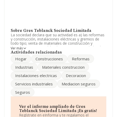
Sobre Gres Teblanck Sociedad Limitada
La sociedad declara que su actividad es a) las reformas
y construcción, instalaciones eléctricas y gremios de
todo tipo; venta de materiales de construcción y
decoracion en general. b) el ejercicio en actividades de
Ver más
mediación de correduría de seguros privados,. La
Actividades relacionadas
empresa es una Sociedad Limitada. La actividad de
Hogar
Construcciones
Reformas
referencia CNAE corresponde a '%cnae%', cuyo Código
es 4683. No realiza actividad de importación y/o
Industrias
Materiales construccion
exportación.
Instalaciones electricas
Decoracion
La empresa española
Gres Teblanck Sociedad
Limitada
, NIF B99081150, se encuentra en Avenida
Servicios industriales
Mediacion seguros
San José Lc núm. 151, (50007), Zaragoza, Aragón.
Seguros
En base a la información de la que dispone INFORMA
sobre 20.345 compañías, la facturación en el ámbito
nacional alcanza los 21.890 millones de euros y se
estima que el promedio de la facturación entre todas
Ver el informe ampliado de Gres
las empresas es de 1 millón de euros. En cuanto a la
Teblanck Sociedad Limitada ¡Es gratis!
información relativa a la provincia de Zaragoza, en la
Regístrate en eInforma y te regalamos el