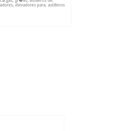
cargas, gr�as, astilleros de,
adores, elevadores para, astilleros