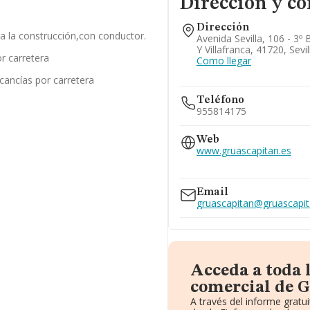
Dirección y co
Dirección
ra la construcción,con conductor.
Avenida Sevilla, 106 - 3º 
Y Villafranca, 41720, Sevil
r carretera
Como llegar
cancías por carretera
Teléfono
955814175
Web
www.gruascapitan.es
www.gruas-capitan.es
Email
gruascapitan@gruascapit
Acceda a toda 
comercial de G
A través del informe grat