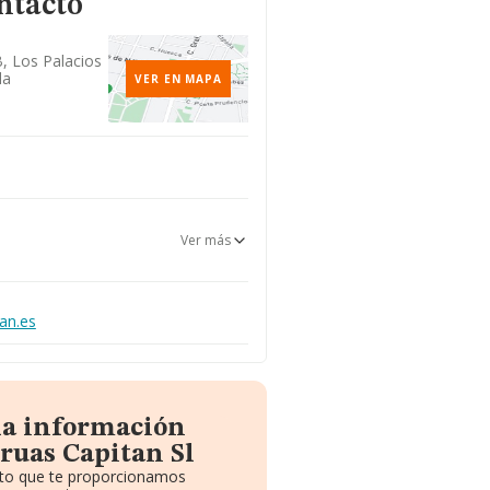
ntacto
B, Los Palacios
la
VER EN MAPA
Ver más
an.es
la información
ruas Capitan Sl
uito que te proporcionamos