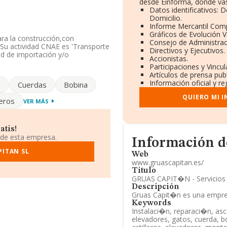
desde Einforma, donde vas
Datos identificativos: 
Domicilio.
Informe Mercantil Com
Gráficos de Evolución 
ara la construcción,con
Consejo de Administrac
Su actividad CNAE es 'Transporte
Directivos y Ejecutivos.
ad de importación y/o
Accionistas.
Participaciones y Vincu
Artículos de prensa pub
ión disponible en INFORMA, ha
Información oficial y r
s
Cuerdas
Bobina
 sector.
QUIERO MI 
leros
VER MÁS
do a los niveles de facturación
 puestos en el ranking sectorial,
 la empresa están compañías
portes Especiales Carrascosa
atis!
ociedad Limitada
y
Joaquin
 de esta empresa.
Informacion de su págin
Información d
o de la posición 88.779 a 74.445,
el ranking:
PITAN SL
Subministres Rovira
Web
 de compañías como
Hemodialisis
www.gruascapitan.es/
resa ha mejorado de 428 puestos,
Titulo
GRUAS CAPIT�N - Servicios d
Descripción
an@gruascapitan.es
. Su página
Gruas Capit�n es una empres
Keywords
Instalaci�n, reparaci�n, as
da en Avenida Sevilla núm. 106 3º
elevadores, gatos, cuerda, bo
a, Andalucía.