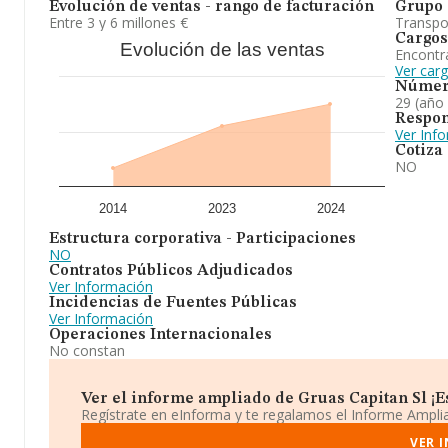
Evolución de ventas - rango de facturación
Grupo 
Entre 3 y 6 millones €
Transpo
Cargos
Evolución de las ventas
Encontr
Ver car
Númer
29 (año
Respon
Ver Inf
Cotiza
NO
2014
2023
2024
Estructura corporativa - Participaciones
NO
Contratos Públicos Adjudicados
Ver Información
Incidencias de Fuentes Públicas
Ver Información
Operaciones Internacionales
No constan
Ver el informe ampliado de Gruas Capitan Sl ¡Es
Regístrate en eInforma y te regalamos el Informe Ampl
VER 