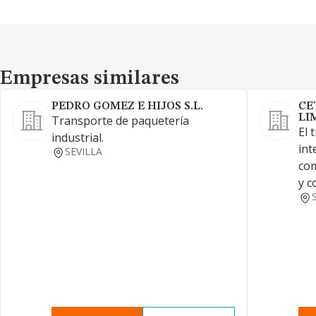
Empresas similares
Empresas similares
PEDRO GOMEZ E HIJOS S.L.
CE
LI
Transporte de paquetería
El 
industrial.
int
SEVILLA
com
y c