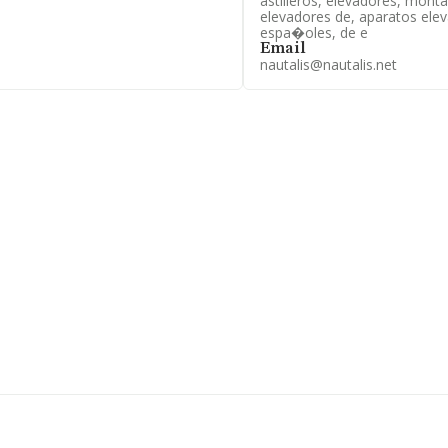
astilleros, elevadores, monta
elevadores de, aparatos elev
ertenecientes al sector, en el
espa�oles, de e
s de euros y en 2024 la media de
Email
mil euros. En cuanto a la
nautalis@nautalis.net
tos INFORMA constan 2512
Con el fin de ampliar la
7 años desde la constitución. Los
aria para la construcción,con
cancías por carretera, ha
l, de todas las empresas en