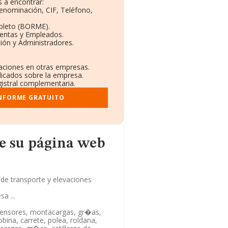
 a encontrar:
Denominación, CIF, Teléfono,
pleto (BORME).
Ventas y Empleados.
ión y Administradores.
laciones en otras empresas.
licados sobre la empresa.
egistral complementaria.
INFORME GRATUITO
a web
e su página web
e transporte y elevaciones
a ...
censores, montacargas, gr�as,
bina, carrete, polea, roldana,