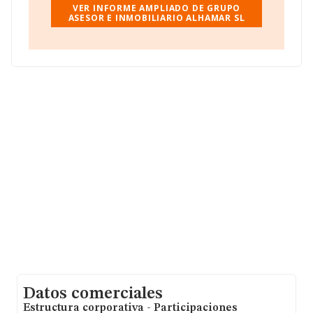
municipio de Fuengirola, Málaga, Andalucía.
VER INFORME AMPLIADO DE GRUPO
ASESOR E INMOBILIARIO ALHAMAR SL
En base a la información de la que dispone INFORMA
sobre 28.030 compañías, a nivel nacional la facturación
asciende a 6.290 millones de euros y la media entre
todas las compañías es de 224 mil euros de ventas en
2015. Respecto a la información de la provincia
(hablamos de Málaga), en la base de datos de
INFORMA aparecen 1477 empresas, cuyas ventas han
obtenido los 126 millones de euros. Finalmente, para
completar los datos de sector, en 2015, la media de
antigüedad desde la constitución es de 14 años. La
media de empleados es de 2.
Datos comerciales
Estructura corporativa - Participaciones