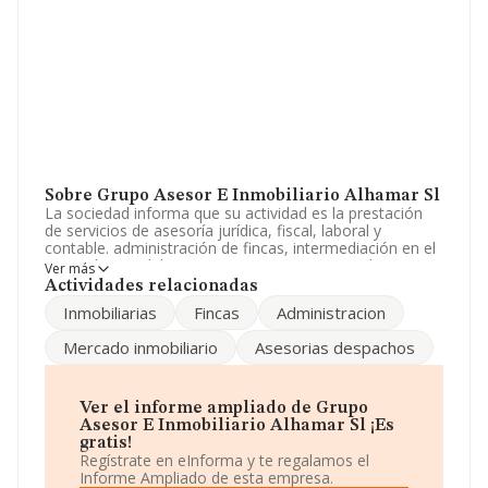
Sobre Grupo Asesor E Inmobiliario Alhamar Sl
La sociedad informa que su actividad es la prestación
de servicios de asesoría jurídica, fiscal, laboral y
contable. administración de fincas, intermediación en el
mercado inmobiliario, en compraventa, arrendamientos
Ver más
y permutas de todo tipo de inmuebles. construcción de
Actividades relacionadas
todo tipo de obras públicas y privadas. promoción de
Inmobiliarias
Fincas
Administracion
edificaciones. La empresa está registrada como
Sociedad Limitada. Clasifica su actividad CNAE como
Mercado inmobiliario
Asesorias despachos
'Actividades jurídicas', código 6910. La sociedad no tiene
actividad en mercados exteriores.
El correo electrónico es
grupo_alhamar@yahoo.es
.
Ver el informe ampliado de Grupo
Asesor E Inmobiliario Alhamar Sl ¡Es
La empresa
Grupo Asesor e Inmobiliario Alhamar
gratis!
S.L
, con CIF B92522440, tiene domicilio fiscal en Paseo
Regístrate en eInforma y te regalamos el
Maritimo Rey De España núm. 20 3º B, (29640), en el
Informe Ampliado de esta empresa.