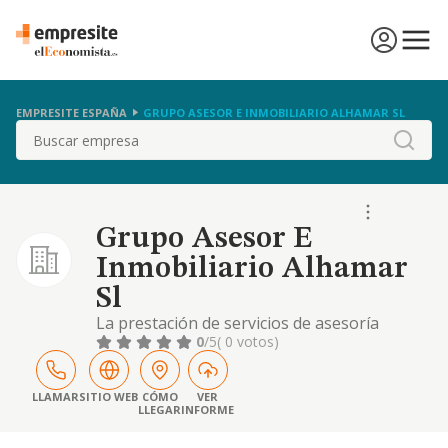
EMPRESITE ESPAÑA
GRUPO ASESOR E INMOBILIARIO ALHAMAR SL
Buscar
Grupo Asesor E
Inmobiliario Alhamar
Sl
La prestación de servicios de asesoría
jurídica, fiscal, laboral y contable.
0
/5
( 0 votos)
administración de fincas, intermediación en
el mercado inmobiliario, en compraventa,
arrendamientos y permutas de todo tipo de
LLAMAR
SITIO WEB
CÓMO
VER
LLEGAR
INFORME
inmuebles. construcción de todo tipo de
obras públicas y privadas. promoción de