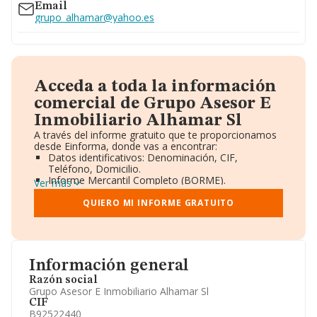
Email
grupo_alhamar@yahoo.es
Acceda a toda la información
comercial de Grupo Asesor E
Inmobiliario Alhamar Sl
A través del informe gratuito que te proporcionamos
desde Einforma, donde vas a encontrar:
Datos identificativos: Denominación, CIF,
Teléfono, Domicilio.
Informe Mercantil Completo (BORME).
Ver más
Gráficos de Evolución Ventas y Empleados.
Consejo de Administración y Administradores.
QUIERO MI INFORME GRATUITO
Directivos y Ejecutivos.
Accionistas.
Participaciones y Vinculaciones en otras empresas.
Artículos de prensa publicados sobre la empresa.
Información oficial y registral complementaria.
Información general
Razón social
Grupo Asesor E Inmobiliario Alhamar Sl
CIF
B92522440