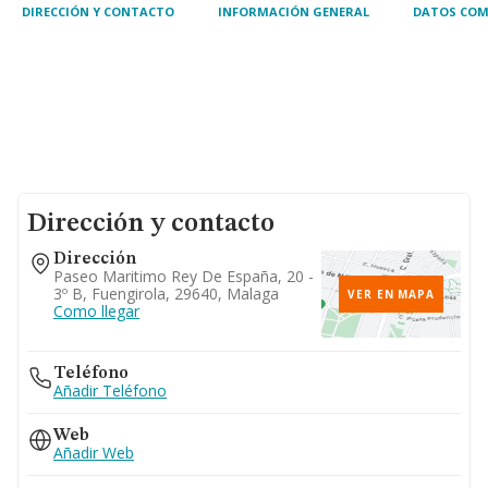
edificaciones.
DIRECCIÓN Y CONTACTO
INFORMACIÓN GENERAL
DATOS COM
Dirección y contacto
Dirección
Paseo Maritimo Rey De España, 20 -
3º B, Fuengirola, 29640, Malaga
VER EN MAPA
Como llegar
Teléfono
Añadir Teléfono
Web
Añadir Web