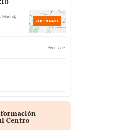
cto
, Madrid,
VER EN MAPA
Ver más
información
ul Centro