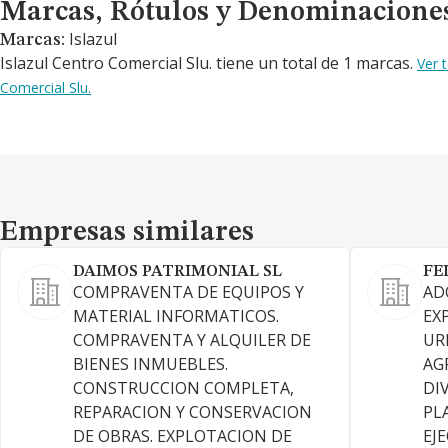
Marcas, Rótulos y Denominaciones Comerciales
Marcas, Rótulos y Denominacione
Islazul
Marcas:
Islazul Centro Comercial Slu. tiene un total de 1 marcas.
Ver 
Comercial Slu.
Empresas similares
Empresas similares
DAIMOS PATRIMONIAL SL
FE
COMPRAVENTA DE EQUIPOS Y
AD
MATERIAL INFORMATICOS.
EX
COMPRAVENTA Y ALQUILER DE
UR
BIENES INMUEBLES.
AG
CONSTRUCCION COMPLETA,
DI
REPARACION Y CONSERVACION
PL
DE OBRAS. EXPLOTACION DE
EJ