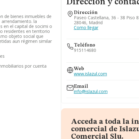
Dirección y conta
Dirección
ón de bienes inmuebles de
Paseo Castellana, 36 - 38 Piso 8
 arrendamiento. la
28046, Madrid
s en el capital de socimi o
Como llegar
o residentes en territorio
smo objeto social que
tidas aun régimen similar
Teléfono
915114680
les
917810010
inmobiliarios por cuenta
914006665
Web
www.islazul.com
Email
info@islazul.com
Acceda a toda la 
comercial de Islaz
Comercial Slu.