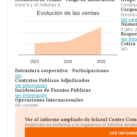
Evolución de ventas - rango de facturación
Grupo 
Entre 6 y 30 millones €
Construc
Cargos
Evolución de las ventas
Encontr
Ver car
Númer
0 (año 
Respon
Ver Inf
Cotiza
NO
2023
2024
2025
Estructura corporativa - Participaciones
NO
Contratos Públicos Adjudicados
Ver Información
Incidencias de Fuentes Públicas
Ver Información
Operaciones Internacionales
No constan
Ver el informe ampliado de Islazul Centro Comer
Regístrate en eInforma y te regalamos el Informe Ampl
VER INFORME