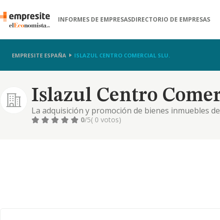
INFORMES DE EMPRESAS
DIRECTORIO DE EMPRESAS
EMPRESITE ESPAÑA
ISLAZUL CENTRO COMERCIAL SLU.
Islazul Centro Comerc
La adquisición y promoción de bienes inmuebles de
tenencia de participaciones en el capital de socimi 
0
/5
( 0 votos)
territorio español que tengan el mismo objeto soci
régimen similar al.