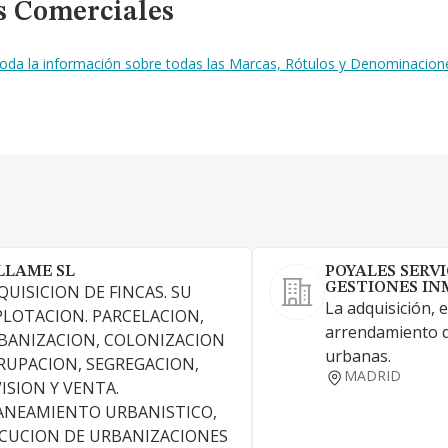
s Comerciales
toda la información sobre todas las Marcas, Rótulos y Denominacione
LLAME SL
POYALES SERVI
GESTIONES INM
QUISICION DE FINCAS. SU
La adquisición, 
PLOTACION. PARCELACION,
arrendamiento de
BANIZACION, COLONIZACION
urbanas.
RUPACION, SEGREGACION,
MADRID
VISION Y VENTA.
ANEAMIENTO URBANISTICO,
ECUCION DE URBANIZACIONES