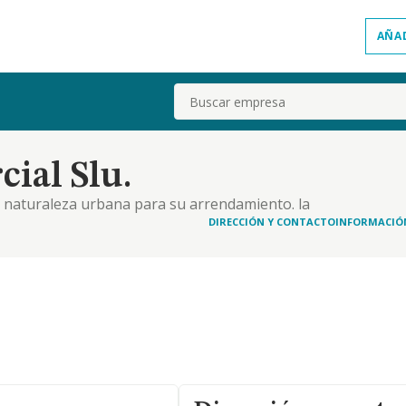
AÑA
Buscar
ial Slu.
 naturaleza urbana para su arrendamiento. la
o en el de otras entidades no residentes en
DIRECCIÓN Y CONTACTO
INFORMACIÓ
al que aquéllas y que estén sometidas aun