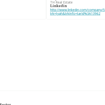
TH Real Estate
82406323, está situada en
Linkedin
Madrid, Madrid.
http://www.linkedin.com/company/
trk=tyah&trkInfo=tarId%3A13962
 pertenecientes al
s de euros y se estima que
 mil euros. En relación
tos de INFORMA aparecen
illones de euros.
güedad alcanza los 23
a la adquisición y
endamiento. la tenencia
des no residentes en
as y que estén sometidas
 escalado posiciones
 de todas las empresas en