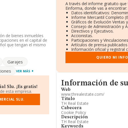
A través del informe gratuito qu
Einforma, donde vas a encontrar:
Datos identificativos: Denomin
Informe Mercantil Completo 
Gráficos de Evolución Ventas 
Consejo de Administración y A
Directivos y Ejecutivos.
ión de bienes inmuebles
Accionistas.
ipaciones en el capital de
Participaciones y Vinculacione
pañol que tengan el mismo
Artículos de prensa publicados
milar al. La empresa es
Información oficial y registral
obiliarios por cuenta
QUIERO MI INF
Garajes
ndo a los niveles de
iones
VER MÁS
 de 2 puestos en el
n el ranking del sector,
Informacion de su página web
 Bricolaje Bricoman S.L
;
Información de s
l ranking de sectores son
l Slu. ¡Es gratis!
Web
a bajado 79 puestos
 de esta empresa.
www.threalestate.com/
lantan en el ranking:
Titulo
ERCIAL SLU.
 las empresas que están
TH Real Estate
.L
. Ha retrocedido 69
Cabecera
Cookie Policy
Descripción
5114680 y su email es
TH Real Estate
zul.com
.
Keywords