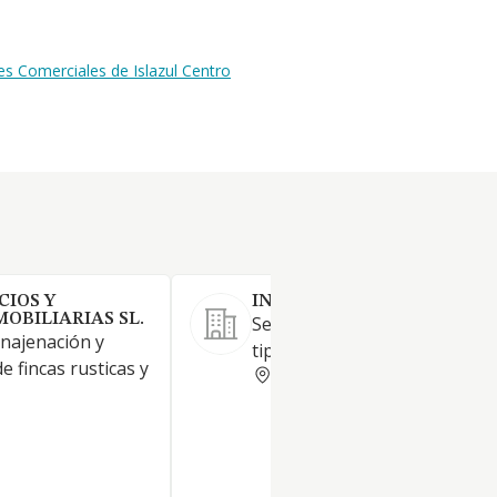
s Comerciales de Islazul Centro
CIOS Y
INURBI SL
OBILIARIAS SL.
Servicios inmobiliarios de to
enajenación y
tipo.
 fincas rusticas y
MADRID