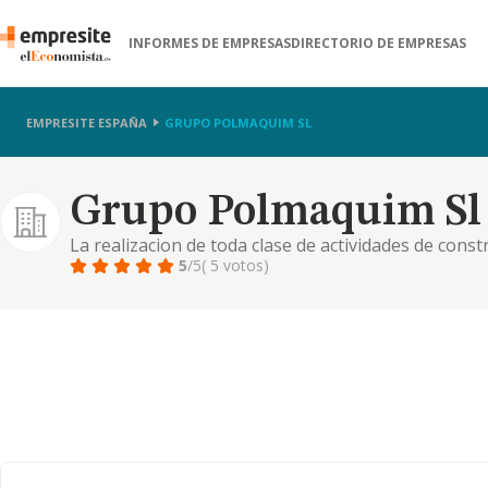
INFORMES DE EMPRESAS
DIRECTORIO DE EMPRESAS
EMPRESITE ESPAÑA
GRUPO POLMAQUIM SL
Grupo Polmaquim Sl
La realizacion de toda clase de actividades de constr
la promocion, urbanizacion, parcelacion, rehabilit
5
/5
( 5 votos)
todo tipo de ...