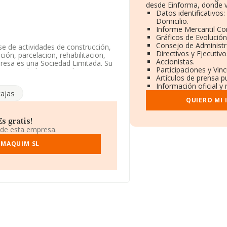
desde Einforma, donde v
Datos identificativos
Domicilio.
Informe Mercantil C
Gráficos de Evolució
Consejo de Administr
ase de actividades de construcción,
Directivos y Ejecutivo
ción, parcelacion, rehabilitacion,
Accionistas.
resa es una Sociedad Limitada. Su
Participaciones y Vin
ne actividad en mercados
Artículos de prensa p
Información oficial y
ajas
y atendiendo a los datos
QUIERO MI
a ha estado por debajo de la
s gratis!
tos rankings: la empresa ha caído
 de esta empresa.
 Se encuentran mejor posicionadas
LMAQUIM SL
iones Tormo-sil S.L
; en cambio,
sectores son
Atura Arquitectura y
L
. En el ranking nacional, ha bajado
n mejor posicionadas las siguientes
S.A
, sin embargo, la empresa se
ación Automatica S.L
y
7.491 puestos en el ranking
 937757906 y su correo es