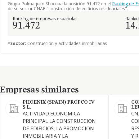
Grupo Polmaquim Sl ocupa la posición 91.472 en el
Ranking de E
de su sector CNAE "construcción de edificios residenciales".
Ranking de empresas españolas
Ranki
91.472
14
*
Sector:
Construcción y actividades inmobiliarias
Empresas similares
Empresas similares
PHOENIX (SPAIN) PROPCO IV
CO
S.L.
LEU
ACTIVIDAD ECONOMICA
CN
PRINCIPAL LA CONSTRUCCION
CO
DE EDIFICIOS, LA PROMOCION
RE
INMOBILIARIA Y LA
Y 