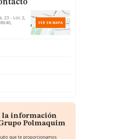
ontacto
, 23 - Loc 2,
08640,
VER EN MAPA
 la información
 Grupo Polmaquim
atuito que te proporcionamos