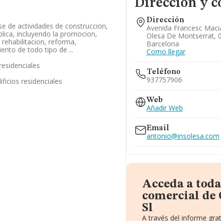
Dirección y c
Dirección
se de actividades de construccion,
Avenida Francesc Macia
ublica, incluyendo la promocion,
Olesa De Montserrat, 
 rehabilitacion, reforma,
Barcelona
nto de todo tipo de ...
Como llegar
residenciales
Teléfono
937757906
ficios residenciales
Web
Añadir Web
Email
antonio@insolesa.com
Acceda a toda
comercial de
Sl
A través del informe gr