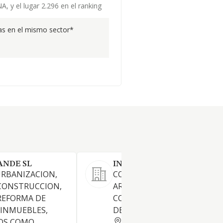
, y el lugar 2.296 en el ranking
s en el mismo sector*
ANDE SL
INMOBILIARIA XMRD SL
URBANIZACION,
COMPRA, VENTA.
 CONSTRUCCION,
ARRENDAMIENTO Y
REFORMA DE
CONSTRUCCION DE TODO T
 INMUEBLES,
DE BIENES INMUEBLES.
BARCELONA
OS COMO