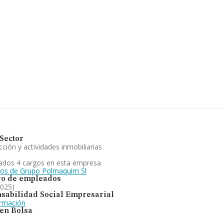
ntificación fiscal B64205883, tiene
), en el municipio de Olesa De
pertenecientes al sector, en el
 de euros y la media entre todas las
terior información de interés en el
nstitución. La media de empleados
ción de toda clase de actividades de
oción, urbanización, parcelacion,
ipo de.. Se ha posicionado más
ción en el ranking nacional, la
Sector
ción y actividades inmobiliarias
ados 4 cargos en esta empresa
gos de Grupo Polmaquim Sl
o de empleados
2025)
sabilidad Social Empresarial
ormación
 en Bolsa