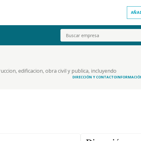
AÑA
Buscar
uccion, edificacion, obra civil y publica, incluyendo
acion, reforma, conservacion y mantenimiento de
DIRECCIÓN Y CONTACTO
INFORMACIÓ