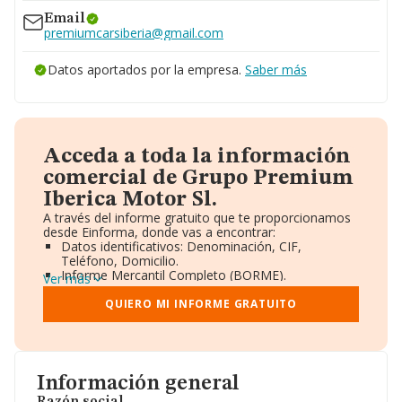
www.coches.net/concesion
Email
premiumcarsiberia@gmail.com
Datos aportados por la empresa.
Saber más
Acceda a toda la información
comercial de Grupo Premium
Iberica Motor Sl.
A través del informe gratuito que te proporcionamos
desde Einforma, donde vas a encontrar:
Datos identificativos: Denominación, CIF,
Teléfono, Domicilio.
Informe Mercantil Completo (BORME).
Ver más
Gráficos de Evolución Ventas y Empleados.
Consejo de Administración y Administradores.
QUIERO MI INFORME GRATUITO
Directivos y Ejecutivos.
Accionistas.
Participaciones y Vinculaciones en otras empresas.
Artículos de prensa publicados sobre la empresa.
Información oficial y registral complementaria.
Información general