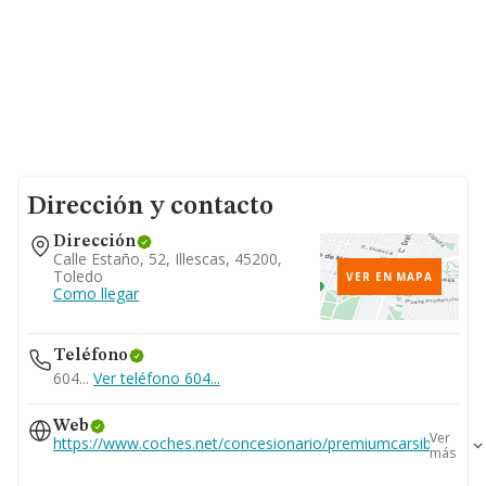
Dirección y contacto
Dirección
Calle Estaño, 52, Illescas, 45200,
Toledo
VER EN MAPA
Como llegar
Teléfono
604...
Ver teléfono 604...
Web
Ver
https://www.coches.net/concesionario/premiumcarsiberiailles
más