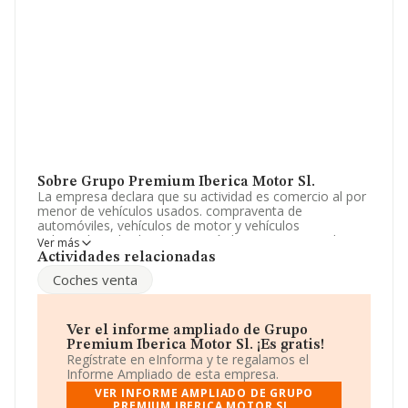
Sobre Grupo Premium Iberica Motor Sl.
La empresa declara que su actividad es comercio al por
menor de vehículos usados. compraventa de
automóviles, vehículos de motor y vehículos
industriales, alquiler de automóviles con y sin conductor.
Ver más
reparación y servicios relacionados con el automóvil y
Actividades relacionadas
sus accesorios. venta y comercialización de accesorios.
Coches venta
cnae 4511. La sociedad está inscrita en el Registro
Mercantil como Sociedad Limitada. Clasifica su actividad
CNAE como 'Comercio al por menor de productos
alimenticios, bebidas y tabaco en puestos de venta y en
Ver el informe ampliado de Grupo
mercadillos', código 4781. No realiza actividad de
Premium Iberica Motor Sl. ¡Es gratis!
importación y/o exportación.
Regístrate en eInforma y te regalamos el
Informe Ampliado de esta empresa.
El número de empleados ha crecido y atendiendo a los
VER INFORME AMPLIADO DE GRUPO
datos disponibles en INFORMA, ese número ha estado
PREMIUM IBERICA MOTOR SL.