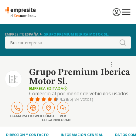
EMPRESITE ESPAÑA
GRUPO PREMIUM IBERICA MOTOR SL.
Buscar
Grupo Premium Iberica
Motor Sl.
EMPRESA EDITADA
Comercio al por menor de vehículos usados.
compraventa de automóviles, vehículos de
4.38
/5
( 84 votos)
motor y vehículos industriales, alquiler de
automóviles con y sin conductor. reparación
y servicios relacionados con el automóvil y
LLAMAR
SITIO WEB
CÓMO
VER
LLEGAR
INFORME
sus accesorios. venta y comercialización de
accesorios. cnae 4511
DIRECCIÓN Y CONTACTO
INFORMACIÓN GENERAL
DATOS COM