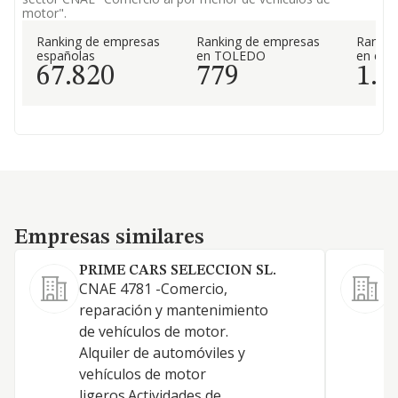
motor".
Ranking de empresas
Ranking de empresas
Rankin
españolas
en TOLEDO
en el 
67.820
779
1.5
Empresas similares
Empresas similares
PRIME CARS SELECCION SL.
S
CNAE 4781 -Comercio,
V
reparación y mantenimiento
o
de vehículos de motor.
Alquiler de automóviles y
vehículos de motor
ligeros.Actividades de