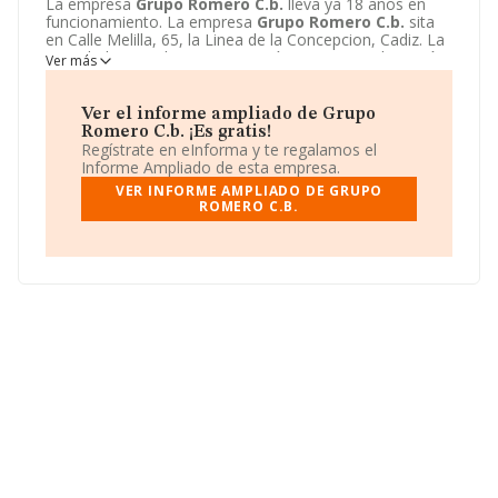
La empresa
Grupo Romero C.b.
lleva ya 18 años en
funcionamiento. La empresa
Grupo Romero C.b.
sita
en Calle Melilla, 65, la Linea de la Concepcion, Cadiz. La
actividad CNAE de esta compañía es 2512 - Fabricación
Ver más
de puertas y ventanas de metal. La emprea
Grupo
Romero C.b.
se registra como Comunidad de bienes.
Ver el informe ampliado de Grupo
Romero C.b. ¡Es gratis!
Regístrate en eInforma y te regalamos el
Informe Ampliado de esta empresa.
VER INFORME AMPLIADO DE GRUPO
ROMERO C.B.