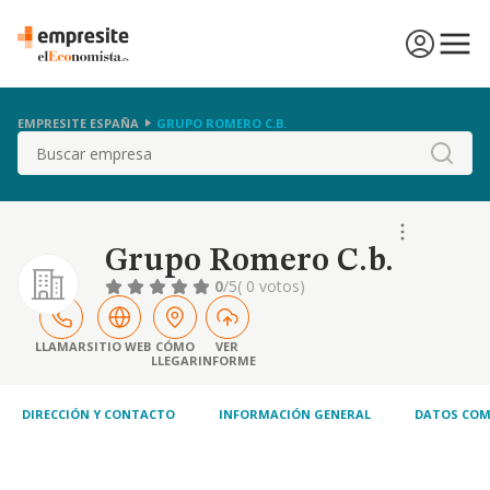
EMPRESITE ESPAÑA
GRUPO ROMERO C.B.
Buscar
Grupo Romero C.b.
0
/5
( 0 votos)
LLAMAR
SITIO WEB
CÓMO
VER
LLEGAR
INFORME
DIRECCIÓN Y CONTACTO
INFORMACIÓN GENERAL
DATOS COM