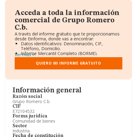
Acceda a toda la información
comercial de Grupo Romero
C.b.
A través del informe gratuito que te proporcionamos
desde Einforma, donde vas a encontrar:
Datos identificativos: Denominación, CIF,
Teléfono, Domicilio.
Informe Mercantil Completo (BORME).
Ver más
Gráficos de Evolución Ventas y Empleados.
Consejo de Administración y Administradores.
QUIERO MI INFORME GRATUITO
Directivos y Ejecutivos.
Accionistas.
Participaciones y Vinculaciones en otras empresas.
Artículos de prensa publicados sobre la empresa.
Información oficial y registral complementaria.
Información general
Razón social
Grupo Romero C.b.
CIF
E72104532
Forma jurídica
Comunidad de bienes
Sector
Industria
Fecha de constitución