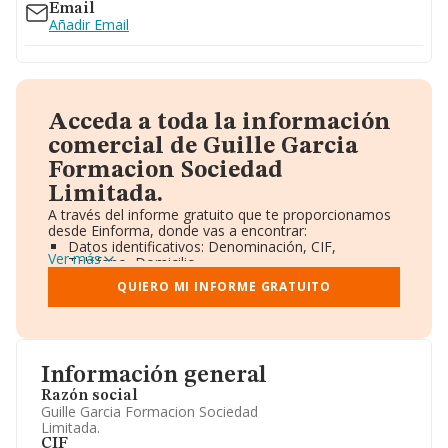
Email
Añadir Email
Acceda a toda la información
comercial de Guille Garcia
Formacion Sociedad
Limitada.
A través del informe gratuito que te proporcionamos
desde Einforma, donde vas a encontrar:
Datos identificativos: Denominación, CIF,
Ver más
Teléfono, Domicilio.
Informe Mercantil Completo (BORME).
QUIERO MI INFORME GRATUITO
Gráficos de Evolución Ventas y Empleados.
Consejo de Administración y Administradores.
Directivos y Ejecutivos.
Accionistas.
Participaciones y Vinculaciones en otras empresas.
Información general
Artículos de prensa publicados sobre la empresa.
Información oficial y registral complementaria.
Razón social
Guille Garcia Formacion Sociedad
Limitada.
CIF