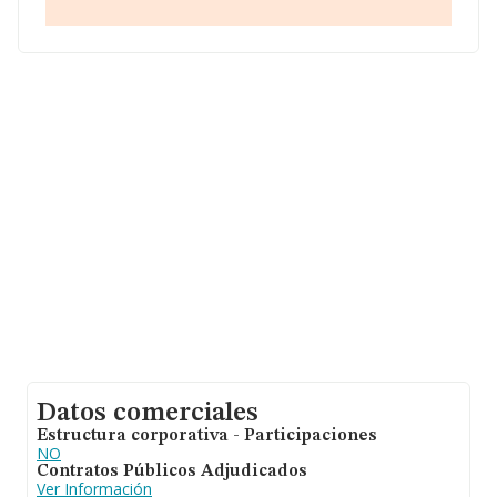
53- H-cinco-diseminados 135, (18330), en el municipio
de Chauchina, provincia de Granada, Andalucía.
En relación con el sector y disponiendo de los datos de
hasta 27.876 empresas, a nivel nacional la facturación
asciende a 4.221 millones de euros y el promedio de la
facturación de ventas entre todas las compañías
asciende a los 151 mil euros. En cuanto a la información
relativa a la provincia de Granada, en la base de datos
de INFORMA aparecen 616 empresas, con ventas de
102 millones de euros. Para aportar ulterior información
de interés en el ámbito sectorial, la antigüedad desde la
constitución es de 14 años. La media de empleados es
de 3.
Datos comerciales
Estructura corporativa - Participaciones
NO
Contratos Públicos Adjudicados
Ver Información