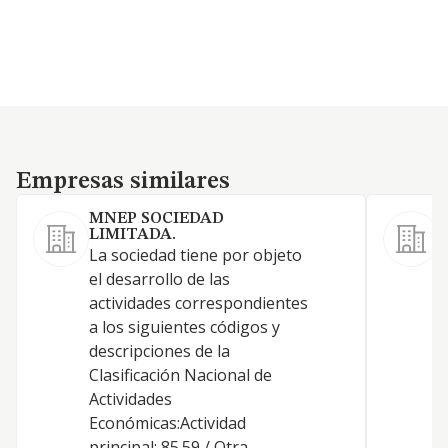
Empresas similares
Empresas similares
MNEP SOCIEDAD
LIMITADA.
La sociedad tiene por objeto
L
el desarrollo de las
o
actividades correspondientes
d
a los siguientes códigos y
p
descripciones de la
y
Clasificación Nacional de
m
Actividades
p
Económicas:Actividad
principal: 85.59 / Otra