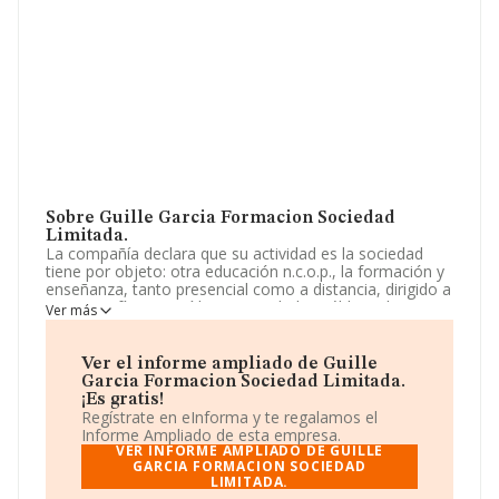
Sobre Guille Garcia Formacion Sociedad
Limitada.
La compañía declara que su actividad es la sociedad
tiene por objeto: otra educación n.c.o.p., la formación y
enseñanza, tanto presencial como a distancia, dirigido a
personas físicas, jurídicas y entidades públicas. la
Ver más
intermediación en la compra, la venta y alquiler de
bienes inmuebles por cuenta de terceros. las actividades
de. La empresa está registrada como Sociedad
Ver el informe ampliado de Guille
Limitada. Su CNAE corresponde a 8559 con código 'Otra
Garcia Formacion Sociedad Limitada.
educación n.c.o.p.'. La compañía no tiene actividad en
¡Es gratis!
mercados exteriores.
Regístrate en eInforma y te regalamos el
Informe Ampliado de esta empresa.
La empresa
Guille Garcia Formacion Sociedad
VER INFORME AMPLIADO DE GUILLE
Limitada
, con CIF B44561959, tiene su domicilio social
GARCIA FORMACION SOCIEDAD
LIMITADA.
establecido en Poligono Industrial La Rosa núm. 7 Parc.