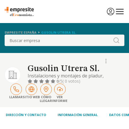
EMPRESITE ESPAÑA
GUSOLIN UTRERA SL.
Buscar
Gusolin Utrera Sl.
Instalaciones y montajes de pladur,
decoracion, etc...
0
/5
( 0 votos)
LLAMAR
SITIO WEB
CÓMO
VER
LLEGAR
INFORME
DIRECCIÓN Y CONTACTO
INFORMACIÓN GENERAL
DATOS COM