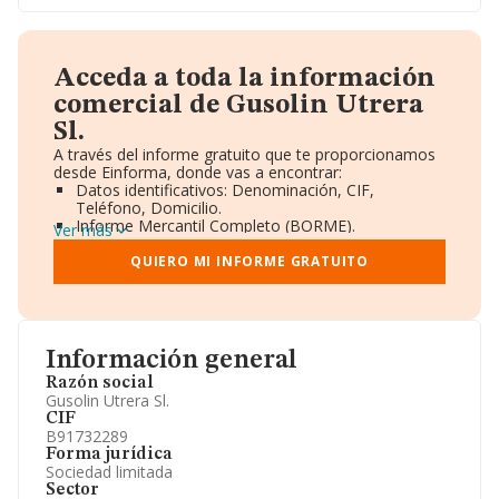
Acceda a toda la información
comercial de Gusolin Utrera
Sl.
A través del informe gratuito que te proporcionamos
desde Einforma, donde vas a encontrar:
Datos identificativos: Denominación, CIF,
Teléfono, Domicilio.
Informe Mercantil Completo (BORME).
Ver más
Gráficos de Evolución Ventas y Empleados.
Consejo de Administración y Administradores.
QUIERO MI INFORME GRATUITO
Directivos y Ejecutivos.
Accionistas.
Participaciones y Vinculaciones en otras empresas.
Artículos de prensa publicados sobre la empresa.
Información oficial y registral complementaria.
Información general
Razón social
Gusolin Utrera Sl.
CIF
B91732289
Forma jurídica
Sociedad limitada
Sector