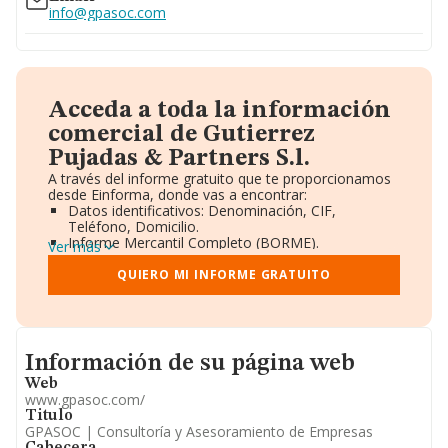
info@gpasoc.com
Acceda a toda la información
comercial de Gutierrez
Pujadas & Partners S.l.
A través del informe gratuito que te proporcionamos
desde Einforma, donde vas a encontrar:
Datos identificativos: Denominación, CIF,
Teléfono, Domicilio.
Informe Mercantil Completo (BORME).
Ver más
Gráficos de Evolución Ventas y Empleados.
Consejo de Administración y Administradores.
QUIERO MI INFORME GRATUITO
Directivos y Ejecutivos.
Accionistas.
Participaciones y Vinculaciones en otras empresas.
Artículos de prensa publicados sobre la empresa.
Informacion de su página web
Información oficial y registral complementaria.
Información de su página web
Web
www.gpasoc.com/
Titulo
GPASOC | Consultoría y Asesoramiento de Empresas