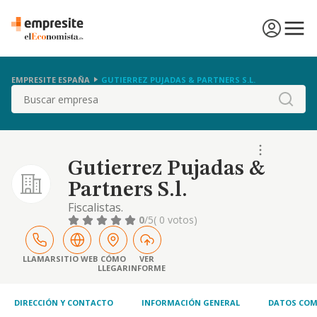
EMPRESITE ESPAÑA
GUTIERREZ PUJADAS & PARTNERS S.L.
Buscar
Gutierrez Pujadas &
Partners S.l.
Fiscalistas.
0
/5
( 0 votos)
LLAMAR
SITIO WEB
CÓMO
VER
LLEGAR
INFORME
DIRECCIÓN Y CONTACTO
INFORMACIÓN GENERAL
DATOS COM