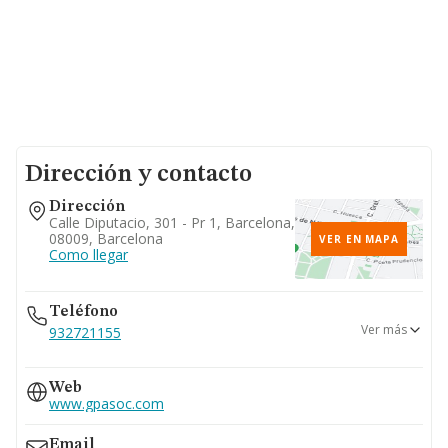
Dirección y contacto
Dirección
Calle Diputacio, 301 - Pr 1, Barcelona,
08009, Barcelona
VER EN MAPA
Como llegar
Teléfono
Ver más
932721155
931909822
Web
www.gpasoc.com
Email