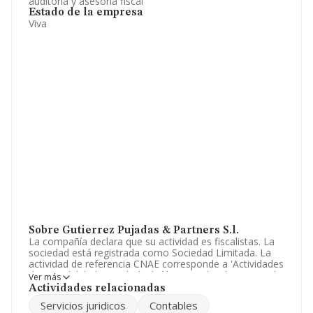
auditoría y asesoría fiscal
Estado de la empresa
Viva
Sobre Gutierrez Pujadas & Partners S.l.
La compañía declara que su actividad es fiscalistas. La
sociedad está registrada como Sociedad Limitada. La
actividad de referencia CNAE corresponde a 'Actividades
de contabilidad, teneduría de libros, auditoría y asesoría
Ver más
fiscal', cuyo Código es 6920. No realiza actividad de
Actividades relacionadas
importación y/o exportación.
Servicios juridicos
Contables