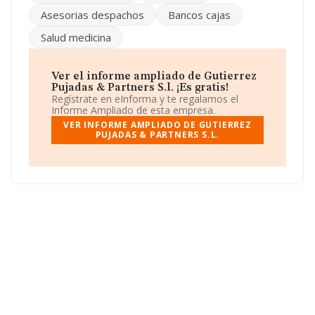
Los empleados han aumentado un 11% y según las
Asesorias despachos
Bancos cajas
cifras existentes en la base de datos de INFORMA, el
número de empleados ha estado por encima de la
Salud medicina
media de sector.
Dentro del ranking de empresas elaborado por
INFORMA, atendiendo a los niveles de facturación de la
Ver el informe ampliado de Gutierrez
compañía, se destaca que: la empresa ha subido de 145
Pujadas & Partners S.l. ¡Es gratis!
puestos en el ranking sectorial, pasando del 600 al 455.
Regístrate en eInforma y te regalamos el
Se encuentran mejor posicionadas las siguientes
Informe Ampliado de esta empresa.
empresas del sector:
Navarro Empresarial S.L
y
VER INFORME AMPLIADO DE GUTIERREZ
Serviges Templer Guido S.L
; algunas de las empresas
PUJADAS & PARTNERS S.L.
españolas que están por debajo son
Tarsis Tramitalia
360 SLP
y
Torner Juncosa I Associats S.L
. Se ha
posicionado mejor en el ranking nacional, ha subido
21.242 puestos, pasando del 116.614 al 95.372. En 2024,
destacan
Anatachi Kankei S.L
y
Mondejar
Agroquimico S.L
como mejores empresas antes de la
compañía, sin embargo, por debajo (a nivel nacional) se
encuentran empresas como:
G M Recambios y
Servicios Ceramicos S.L
y
Suministros Industriales
Hierros Alcañiz S.L
. La empresa ha destacado por la
subida de 3.124 puestos posicionándose en el puesto
15.117 del ranking provincial.
Para llamar las oficinas se puede hacer a través del
número 932721155 y su correo es
info@gpasoc.com
.
Su página web es
www.gpasoc.com
.