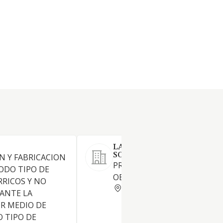
LAS LLANAS DE SESTAO
SOCIEDAD LIMITADA
N Y FABRICACION
PROMOCION DE TODA CLASE
TODO TIPO DE
OBRAS DE CONSTRUCCION
RRICOS Y NO
VIZCAYA
IANTE LA
R MEDIO DE
 TIPO DE