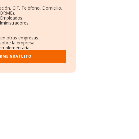
ción, CIF, Teléfono, Domicilio.
BORME).
y Empleados.
dministradores.
s en otras empresas.
 sobre la empresa.
 complementaria.
ORME GRATUITO