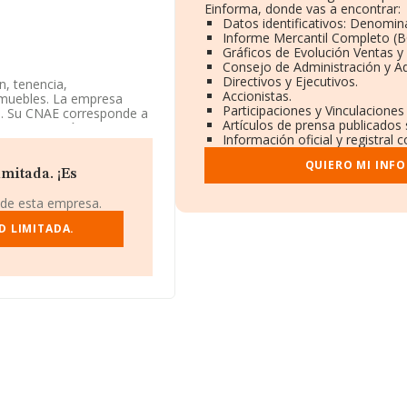
Einforma, donde vas a encontrar:
Datos identificativos: Denomina
Informe Mercantil Completo (
Gráficos de Evolución Ventas 
Consejo de Administración y A
Directivos y Ejecutivos.
n, tenencia,
Accionistas.
nmuebles. La empresa
Participaciones y Vinculacione
da. Su CNAE corresponde a
Artículos de prensa publicados
/o exportación.
Información oficial y registral
4, tiene su domicilio
QUIERO MI INF
pio de Getxo, en Vizcaya,
mitada. ¡Es
 de esta empresa.
 pertenecientes al
 de euros y la media de
D LIMITADA.
 mil euros. Teniendo en
RMA constan 3561
or último, con el fin de
leados de media son 1. La