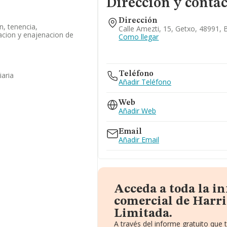
Dirección y contac
Dirección
n, tenencia,
Calle Amezti, 15, Getxo, 48991, 
acion y enajenacion de
Como llegar
Teléfono
iaria
Añadir Teléfono
Web
Añadir Web
Email
Añadir Email
Acceda a toda la i
comercial de Harri
Limitada.
A través del informe gratuito qu