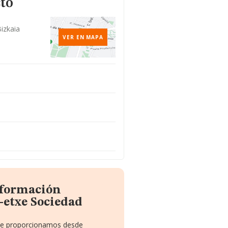
to
Bizkaia
VER EN MAPA
nformación
-etxe Sociedad
e te proporcionamos desde