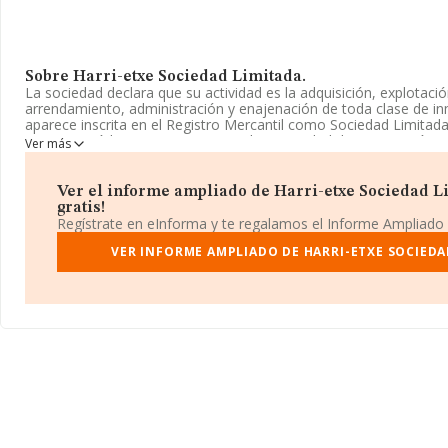
Sobre Harri-etxe Sociedad Limitada.
La sociedad declara que su actividad es la adquisición, explotació
arrendamiento, administración y enajenación de toda clase de i
aparece inscrita en el Registro Mercantil como Sociedad Limita
6812 con código '%cnae%'. No realiza actividad de importación y
Ver más
La compañía
Harri-etxe Sociedad Limitada
, con CIF B4889059
social establecido en Calle Amezti núm. 15, (48991), en el munici
Ver el informe ampliado de Harri-etxe Sociedad Li
País Vasco.
gratis!
Regístrate en eInforma y te regalamos el Informe Ampliado
Con los datos a disposición de INFORMA sobre 231.218 empresas
sector, a nivel nacional la facturación asciende a 29.817 millones
VER INFORME AMPLIADO DE HARRI-ETXE SOCIEDA
facturación de ventas entre todas las compañías alcanza los 128
cuenta la información sobre Vizcaya, en la base de datos INFO
empresas, cuyas ventas han obtenido los 657 millones de euros. P
ampliar la información relativa al ámbito de la empresa, los emp
media de antigüedad desde la constitución es de 20 años.