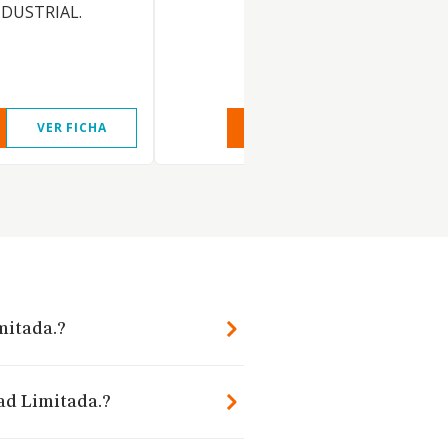
DUSTRIAL.
VER FICHA
VER INFORME
VER FIC
mitada.?
dad Limitada.?