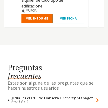
alquiler de todo tipo de
c
edificacione
MURCIA
VER INFORME
VER FICHA
Preguntas
frecuentes
Estas son alguna de las preguntas que se
hacen nuestros usuarios
¿Cuál es el CIF de Hausera Property Manager
Spv 3 Sa.?