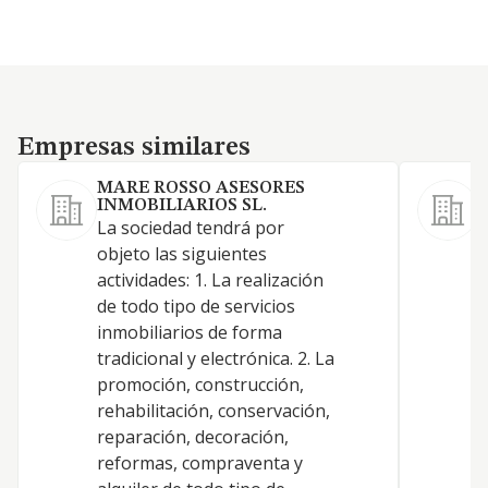
Empresas similares
Empresas similares
MARE ROSSO ASESORES
INMOBILIARIOS SL.
C
La sociedad tendrá por
p
objeto las siguientes
c
actividades: 1. La realización
r
de todo tipo de servicios
a
inmobiliarios de forma
p
tradicional y electrónica. 2. La
u
promoción, construcción,
g
rehabilitación, conservación,
a
reparación, decoración,
p
reformas, compraventa y
r