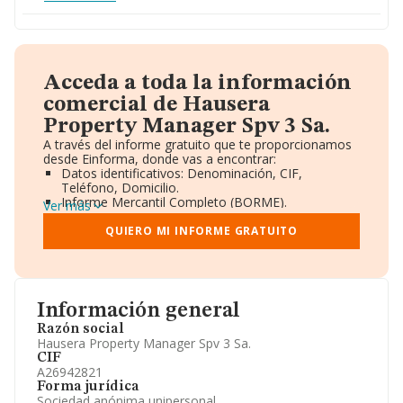
Acceda a toda la información
comercial de Hausera
Property Manager Spv 3 Sa.
A través del informe gratuito que te proporcionamos
desde Einforma, donde vas a encontrar:
Datos identificativos: Denominación, CIF,
Teléfono, Domicilio.
Informe Mercantil Completo (BORME).
Ver más
Gráficos de Evolución Ventas y Empleados.
Consejo de Administración y Administradores.
QUIERO MI INFORME GRATUITO
Directivos y Ejecutivos.
Accionistas.
Participaciones y Vinculaciones en otras empresas.
Artículos de prensa publicados sobre la empresa.
Información oficial y registral complementaria.
Información general
Razón social
Hausera Property Manager Spv 3 Sa.
CIF
A26942821
Forma jurídica
Sociedad anónima unipersonal