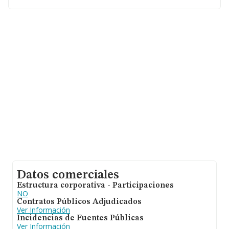
domicilio social establecido en Lugar El Buen Retiro Los
Dolores núm. 25, (30310), en el municipio de Cartagena,
Murcia.
En base a la información de la que dispone INFORMA
sobre 54.122 compañías, a nivel nacional la facturación
asciende a 4.318 millones de euros y el promedio de la
facturación de ventas entre todas las compañías
asciende a los 79 mil euros. En relación con la
información de la provincia de Murcia, en la base de
datos INFORMA constan 1247 empresas, con ventas de
hasta 47 millones de euros. Como información adicional
de interés, la media de empleados de las empresas es
de 1; la media de antigüedad desde la constitución es de
7 años.
Datos comerciales
Estructura corporativa - Participaciones
NO
Contratos Públicos Adjudicados
Ver Información
Incidencias de Fuentes Públicas
Ver Información