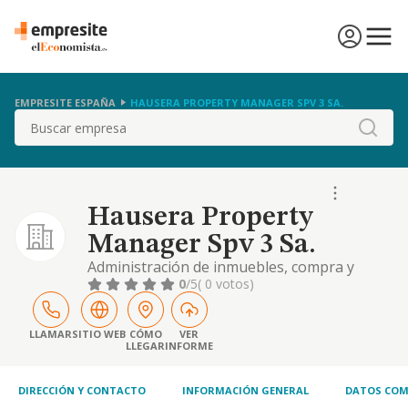
EMPRESITE ESPAÑA
HAUSERA PROPERTY MANAGER SPV 3 SA.
Buscar
Hausera Property
Manager Spv 3 Sa.
Administración de inmuebles, compra y
venta de inmuebles, arrendamiento e
0
/5
( 0 votos)
inversión. la prestación de servicios de
digitallzación en operaciones de financiación
de proyectos de inversión. consultaría
LLAMAR
SITIO WEB
CÓMO
VER
LLEGAR
INFORME
estratégica, tecnología organizativa,
formativa y de procesos de mercado.
promoción inmobiliaria. la
DIRECCIÓN Y CONTACTO
INFORMACIÓN GENERAL
DATOS COM