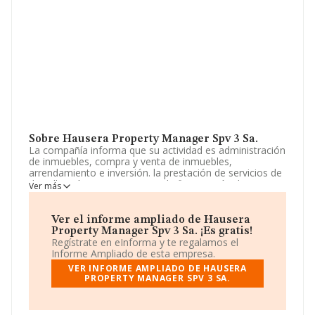
Sobre Hausera Property Manager Spv 3 Sa.
La compañía informa que su actividad es administración
de inmuebles, compra y venta de inmuebles,
arrendamiento e inversión. la prestación de servicios de
digitallzación en operaciones de financiación de
Ver más
proyectos de inversión. consultaría estratégica,
tecnología organizativa, formativa y de procesos de
mercado. promoción inmobiliaria. la. La sociedad está
Ver el informe ampliado de Hausera
inscrita en el Registro Mercantil como Sociedad
Property Manager Spv 3 Sa. ¡Es gratis!
Anónima. La actividad de referencia CNAE corresponde
Regístrate en eInforma y te regalamos el
a 'Agentes de la propiedad inmobiliaria', cuyo Código es
Informe Ampliado de esta empresa.
6831. La empresa no tiene actividad en mercados
VER INFORME AMPLIADO DE HAUSERA
exteriores.
PROPERTY MANAGER SPV 3 SA.
La empresa
Hausera Property Manager Spv 3 S.A
,
con número de identificación fiscal A26942821, tiene su