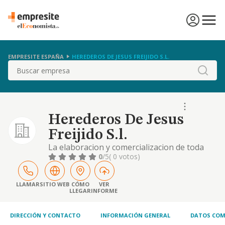
EMPRESITE ESPAÑA
HEREDEROS DE JESUS FREIJIDO S.L.
Buscar
Herederos De Jesus
Freijido S.l.
La elaboracion y comercializacion de toda
clase de vinos, asi como de otras bebidas
0
/5
( 0 votos)
aunque no guarden relacion directa con el
vino.
LLAMAR
SITIO WEB
CÓMO
VER
LLEGAR
INFORME
DIRECCIÓN Y CONTACTO
INFORMACIÓN GENERAL
DATOS COM