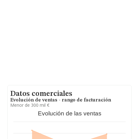
euros de ventas en 2024. En relación con la información
de la provincia de Ourense, en la base de datos de
INFORMA aparecen 167 empresas, con ventas en 2024
de hasta 102 millones de euros. Finalmente, para
completar los datos de sector, en 2024, los empleados
de media son 5. La media de antigüedad desde la
constitución es de 24 años.
Datos comerciales
Evolución de ventas - rango de facturación
Menor de 300 mil €
Evolución de las ventas