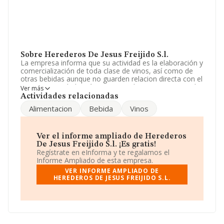
Sobre Herederos De Jesus Freijido S.l.
La empresa informa que su actividad es la elaboración y
comercialización de toda clase de vinos, así como de
otras bebidas aunque no guarden relacion directa con el
vino. La sociedad está inscrita en el Registro Mercantil
Ver más
como Sociedad Limitada. La actividad de referencia
Actividades relacionadas
CNAE corresponde a 'Elaboración de vinos', cuyo
Alimentacion
Bebida
Vinos
Código es 1102. La empresa no tiene actividad en
mercados exteriores.
Para llamar las oficinas se puede hacer a través del
Ver el informe ampliado de Herederos
número 988471969.
De Jesus Freijido S.l. ¡Es gratis!
Regístrate en eInforma y te regalamos el
La empresa
Herederos de Jesús Freijido S.L
, NIF
Informe Ampliado de esta empresa.
B32222119, se encuentra en Calle Cervantes núm. 5,
VER INFORME AMPLIADO DE
(32400), en el municipio de Ribadavia, en Ourense,
HEREDEROS DE JESUS FREIJIDO S.L.
Galicia.
Con los datos a disposición de INFORMA sobre 5.558
empresas pertenecientes al sector, la facturación en el
ámbito nacional alcanza los 8.129 millones de euros y la
media entre todas las compañías es de 1 millón de