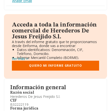
Añadir Email
Acceda a toda la información
comercial de Herederos De
Jesus Freijido S.l.
A través del informe gratuito que te proporcionamos
desde Einforma, donde vas a encontrar:
Datos identificativos: Denominación, CIF,
Teléfono, Domicilio.
Informe Mercantil Completo (BORME).
Ver más
Gráficos de Evolución Ventas y Empleados.
Consejo de Administración y Administradores.
QUIERO MI INFORME GRATUITO
Directivos y Ejecutivos.
Accionistas.
Participaciones y Vinculaciones en otras empresas.
Artículos de prensa publicados sobre la empresa.
Información oficial y registral complementaria.
Información general
Razón social
Herederos De Jesus Freijido S.l.
CIF
B32222119
Forma jurídica