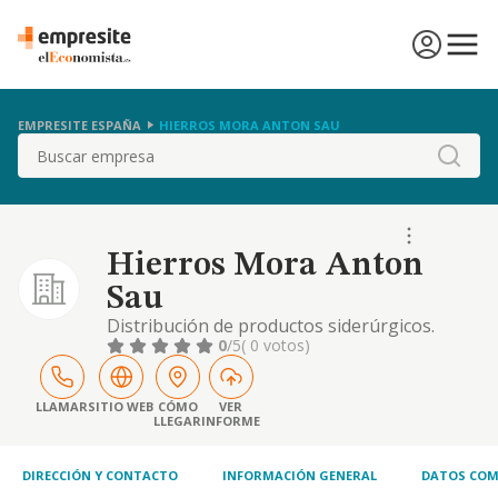
EMPRESITE ESPAÑA
HIERROS MORA ANTON SAU
Buscar
Hierros Mora Anton
Sau
Distribución de productos siderúrgicos.
0
/5
( 0 votos)
LLAMAR
SITIO WEB
CÓMO
VER
LLEGAR
INFORME
DIRECCIÓN Y CONTACTO
INFORMACIÓN GENERAL
DATOS COM