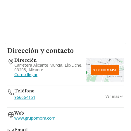
Dirección y contacto
Dirección
Carretera Alicante Murcia, Elx/elche,
03205, Alicante
VER EN MAPA
Como llegar
Teléfono
Ver más
966664151
966664150
Web
962538025
www.grupomora.com
650...
Ver teléfono 650...
Email