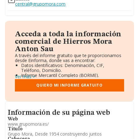
central@grupomora.com
Acceda a toda la información
comercial de Hierros Mora
Anton Sau
A través del informe gratuito que te proporcionamos
desde Einforma, donde vas a encontrar:
Datos identificativos: Denominación, CIF,
Teléfono, Domicilio.
Informe Mercantil Completo (BORME).
Ver más
Gráficos de Evolución Ventas y Empleados.
Consejo de Administración y Administradores.
QUIERO MI INFORME GRATUITO
Directivos y Ejecutivos.
Accionistas.
Participaciones y Vinculaciones en otras empresas.
Artículos de prensa publicados sobre la empresa.
Informacion de su página web
Información oficial y registral complementaria.
Información de su página web
Web
www.grupomora.es/
Titulo
Grupo Mora, Desde 1954 construyendo juntos