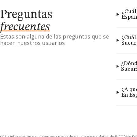
Preguntas
¿Cuál
Españ
frecuentes
Estas son alguna de las preguntas que se
¿Cuál 
hacen nuestros usuarios
Sucur
¿Dónde
Sucur
¿A qu
En Es
(1) La información de la empresa procede de la base de datos de INFORMA D&B S