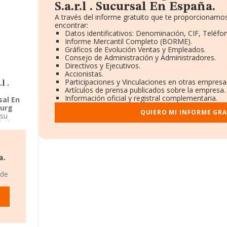
S.a.r.l . Sucursal En España.
A través del informe gratuito que te proporcionamo
encontrar:
Datos identificativos: Denominación, CIF, Teléfon
Informe Mercantil Completo (BORME).
Gráficos de Evolución Ventas y Empleados.
Consejo de Administración y Administradores.
Directivos y Ejecutivos.
Accionistas.
Participaciones y Vinculaciones en otras empresa
l .
Artículos de prensa publicados sobre la empresa.
Información oficial y registral complementaria.
sal En
urg
QUIERO MI INFORME GR
 su
rid.
 fondos
ce
te.
a.
 de