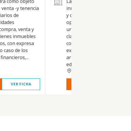
drá como objeto
La compraventa de bienes
, venta -y tenencia
inmuebles, la promoción, ges
iarios de
y desarrollo de todo tipo de
tidades
operaciones inmobiliarias y
 compra, venta y
urbanísticas, la realización d
bienes inmuebles
clase de obras de urbanizació
nos, con expresa
construcción, la enajenación 
o caso de los
explotación, incluso en
inancieros,...
arrendamiento, de las fincas,
edificios y locales, etc
MADRID
VER FICHA
VER INFORME
VER FIC