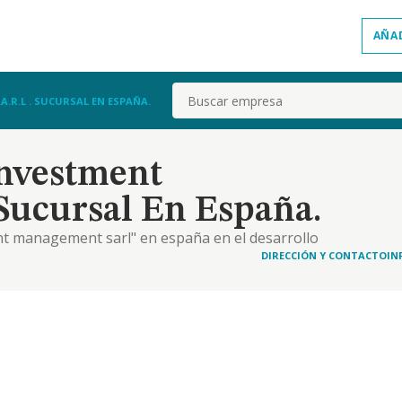
AÑA
Buscar
R.L . SUCURSAL EN ESPAÑA.
nvestment
 Sucursal En España.
t management sarl" en españa en el desarrollo
comercialización de fondos de inversión
DIRECCIÓN Y CONTACTO
IN