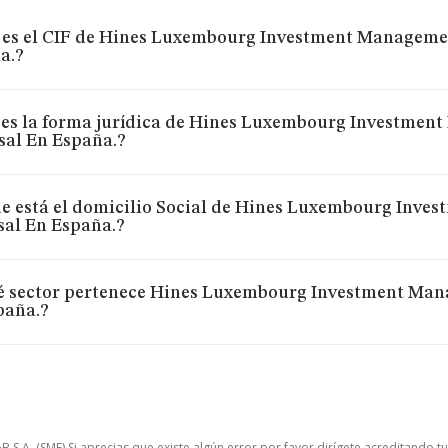
 es el CIF de Hines Luxembourg Investment Management 
a.?
es la forma jurídica de Hines Luxembourg Investment 
sal En España.?
 está el domicilio Social de Hines Luxembourg Invest
sal En España.?
é sector pertenece Hines Luxembourg Investment Manag
paña.?
.A. (SME) Si aprecias que existe algún error por favor dirígete acreditando t