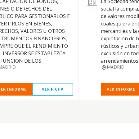
 CAPTACION DE FONDOS,
La Sociedad ten
ENES O DERECHOS DEL
social la compra
BLICO PARA GESTIONARLOS E
de valores mobil
VERTIRLOS EN BIENES,
cualesquiera en
RECHOS, VALORES U OTROS
mercantiles y la
STRUMENTOS FINANCIEROS,
explotación de 
EMPRE QUE EL RENDIMIENTO
rústicos y urba
L INVERSOR SE ESTABLEZCA
exclusión en tod
 FUNCION DE LOS
arrendamientos f
MADRID
MADRID
VER INFORME
VER FICHA
VER INFORME