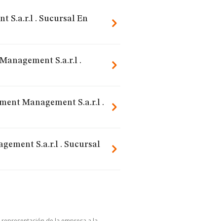
S.a.r.l . Sucursal En
Management S.a.r.l .
ment Management S.a.r.l .
ement S.a.r.l . Sucursal
u representación de la empresa a la