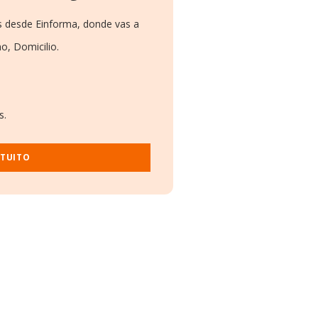
s desde Einforma, donde vas a
o, Domicilio.
s.
ATUITO