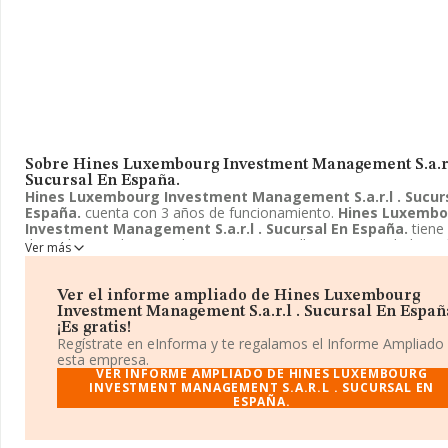
Sobre Hines Luxembourg Investment Management S.a.r.
Sucursal En España.
Hines Luxembourg Investment Management S.a.r.l . Sucur
España.
cuenta con 3 años de funcionamiento.
Hines Luxembo
Investment Management S.a.r.l . Sucursal En España.
tiene
domicilio social registrado en Paseo Castellana, 2 B, Madrid, Mad
Ver más
Enmarca su actividad CNAE principal como 6431 - Actividades de
de inversión monetarios y no monetarios.
Hines Luxembourg
Investment Management S.a.r.l . Sucursal En España.
apare
Ver el informe ampliado de Hines Luxembourg
inscrita como Establecimiento permanente de entidad no residen
Investment Management S.a.r.l . Sucursal En Españ
¡Es gratis!
Regístrate en eInforma y te regalamos el Informe Ampliado
esta empresa.
VER INFORME AMPLIADO DE HINES LUXEMBOURG
INVESTMENT MANAGEMENT S.A.R.L . SUCURSAL EN
ESPAÑA.