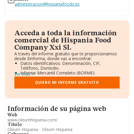
administracion@hispaniafoods.es
Acceda a toda la información
comercial de Hispania Food
Company Xxi Sl.
A través del informe gratuito que te proporcionamos
desde Einforma, donde vas a encontrar:
Datos identificativos: Denominación, CIF,
Teléfono, Domicilio.
Informe Mercantil Completo (BORME).
Ver más
Gráficos de Evolución Ventas y Empleados.
Consejo de Administración y Administradores.
QUIERO MI INFORME GRATUITO
Directivos y Ejecutivos.
Accionistas.
Participaciones y Vinculaciones en otras empresas.
Artículos de prensa publicados sobre la empresa.
Informacion de su página web
Información oficial y registral complementaria.
Información de su página web
Web
www.oleumhispania.com/
Titulo
Oleum Hispania - Oleum Hispania