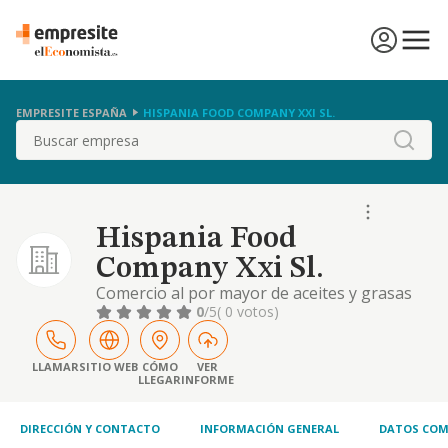
EMPRESITE ESPAÑA
HISPANIA FOOD COMPANY XXI SL.
Buscar
Hispania Food
Company Xxi Sl.
Comercio al por mayor de aceites y grasas
comestibles.
0
/5
( 0 votos)
LLAMAR
SITIO WEB
CÓMO
VER
LLEGAR
INFORME
DIRECCIÓN Y CONTACTO
INFORMACIÓN GENERAL
DATOS COM