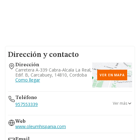
Dirección y contacto
Dirección
Carretera A-339 Cabra-Alcala La Real,
Edif. B, Carcabuey, 14810, Cordoba
VER EN MAPA
Como llegar
Teléfono
Ver más
957553339
957700094
Web
673...
www.oleumhispania.com
Ver teléfono 673...
Email