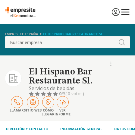
EMPRESITE ESPAÑA
EL HISPANO BAR RESTAURANTE SL.
Buscar
El Hispano Bar
Restaurante Sl.
Servicios de bebidas
0
/5
( 0 votos)
LLAMAR
SITIO WEB
CÓMO
VER
LLEGAR
INFORME
DIRECCIÓN Y CONTACTO
INFORMACIÓN GENERAL
DATOS COM