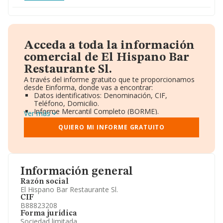
Acceda a toda la información
comercial de El Hispano Bar
Restaurante Sl.
A través del informe gratuito que te proporcionamos
desde Einforma, donde vas a encontrar:
Datos identificativos: Denominación, CIF,
Teléfono, Domicilio.
Informe Mercantil Completo (BORME).
Ver más
Gráficos de Evolución Ventas y Empleados.
Consejo de Administración y Administradores.
QUIERO MI INFORME GRATUITO
Directivos y Ejecutivos.
Accionistas.
Participaciones y Vinculaciones en otras empresas.
Artículos de prensa publicados sobre la empresa.
Información oficial y registral complementaria.
Información general
Razón social
El Hispano Bar Restaurante Sl.
CIF
B88823208
Forma jurídica
Sociedad limitada