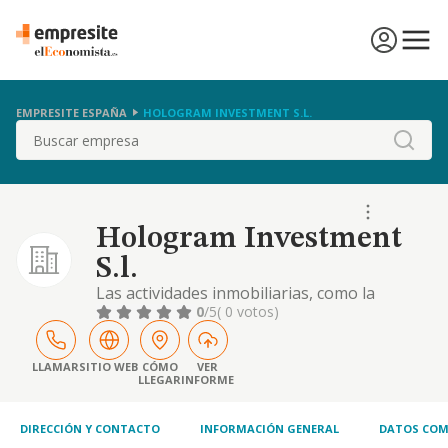
EMPRESITE ESPAÑA
HOLOGRAM INVESTMENT S.L.
Buscar
Hologram Investment
S.l.
Las actividades inmobiliarias, como la
adquisicion, la explotacion directa mediante
0
/5
( 0 votos)
el arrendamiento o por cualquier otro titulo,
y la enajenacion de toda clase de fincas,
terrenos, solares, construcciones, etc
LLAMAR
SITIO WEB
CÓMO
VER
LLEGAR
INFORME
DIRECCIÓN Y CONTACTO
INFORMACIÓN GENERAL
DATOS COM