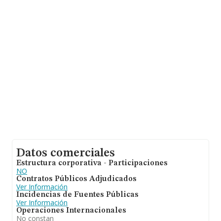
asciende a 4.318 millones de euros y la media de
facturación de ventas entre todas las compañías
alcanza los 79 mil euros. Como información adicional de
interés, los empleados de media son 1. La antigüedad
desde la constitución es de 7 años.
Datos comerciales
Estructura corporativa - Participaciones
NO
Contratos Públicos Adjudicados
Ver Información
Incidencias de Fuentes Públicas
Ver Información
Operaciones Internacionales
No constan