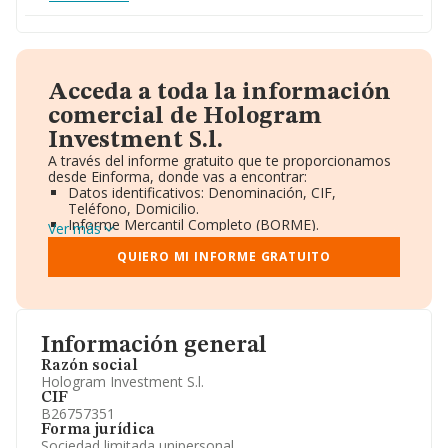
Acceda a toda la información
comercial de Hologram
Investment S.l.
A través del informe gratuito que te proporcionamos
desde Einforma, donde vas a encontrar:
Datos identificativos: Denominación, CIF,
Teléfono, Domicilio.
Informe Mercantil Completo (BORME).
Ver más
Gráficos de Evolución Ventas y Empleados.
Consejo de Administración y Administradores.
QUIERO MI INFORME GRATUITO
Directivos y Ejecutivos.
Accionistas.
Participaciones y Vinculaciones en otras empresas.
Artículos de prensa publicados sobre la empresa.
Información oficial y registral complementaria.
Información general
Razón social
Hologram Investment S.l.
CIF
B26757351
Forma jurídica
Sociedad limitada unipersonal