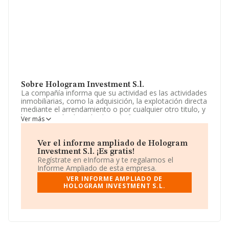
Sobre Hologram Investment S.l.
La compañía informa que su actividad es las actividades
inmobiliarias, como la adquisición, la explotación directa
mediante el arrendamiento o por cualquier otro titulo, y
la enajenación de toda clase de fincas, terrenos,
Ver más
solares, construcciones, etc. La sociedad está
registrada como Sociedad Limitada. Su CNAE
corresponde a 6831 con código 'Agentes de la
Ver el informe ampliado de Hologram
propiedad inmobiliaria'. La sociedad no tiene actividad
Investment S.l. ¡Es gratis!
en mercados exteriores.
Regístrate en eInforma y te regalamos el
Informe Ampliado de esta empresa.
La empresa
Hologram Investment S.L
, con NIF
VER INFORME AMPLIADO DE
B26757351, tiene su domicilio social establecido en
HOLOGRAM INVESTMENT S.L.
Calle Rocafort núm. 144 P. 3 Pta. 2, (08015), Barcelona,
Cataluña.
En relación con el sector y disponiendo de los datos de
hasta 54.122 empresas, a nivel nacional la facturación