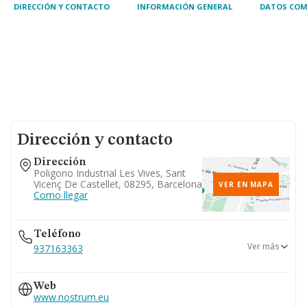
DIRECCIÓN Y CONTACTO
INFORMACIÓN GENERAL
DATOS COM
Dirección y contacto
Dirección
Poligono Industrial Les Vives, Sant
Vicenç De Castellet, 08295, Barcelona
VER EN MAPA
Como llegar
Teléfono
Ver más
937163363
938333939
Web
www.nostrum.eu