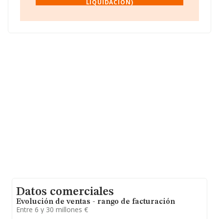
LIQUIDACION)
www.nostrum.eu
.
La empresa
Home Meal Replacement S.A (en
Liquidacion)
, con NIF A60578200, está situada en
Poligono Industrial Les Vives, (08295), Sant Vicenç De
Castellet, en Barcelona, Cataluña.
Con los datos a disposición de INFORMA sobre 142.938
empresas pertenecientes al sector, en el ámbito
nacional la facturación alcanza la cifra de 31.947
millones de euros y en 2017 la media de facturación de
ventas entre todas las compañías alcanza los 223 mil
euros. Con el fin de ampliar la información relativa a las
compañías, la antigüedad alcanza los 12 años desde la
constitución. Los empleados de media son 3.
Datos comerciales
Evolución de ventas - rango de facturación
Entre 6 y 30 millones €