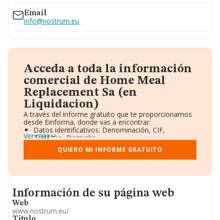
Email
info@nostrum.eu
Acceda a toda la información
comercial de Home Meal
Replacement Sa (en
Liquidacion)
A través del informe gratuito que te proporcionamos
desde Einforma, donde vas a encontrar:
Datos identificativos: Denominación, CIF,
Ver más
Teléfono, Domicilio.
Informe Mercantil Completo (BORME).
QUIERO MI INFORME GRATUITO
Gráficos de Evolución Ventas y Empleados.
Consejo de Administración y Administradores.
Directivos y Ejecutivos.
Accionistas.
Participaciones y Vinculaciones en otras empresas.
Informacion de su página web
Información de su página web
Artículos de prensa publicados sobre la empresa.
Información oficial y registral complementaria.
Web
www.nostrum.eu/
Titulo