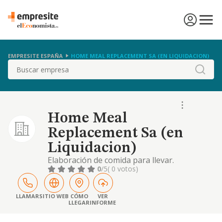
EMPRESITE ESPAÑA
HOME MEAL REPLACEMENT SA (EN LIQUIDACION)
Buscar
Home Meal
Replacement Sa (en
Liquidacion)
Elaboración de comida para llevar.
0
/5
( 0 votos)
LLAMAR
SITIO WEB
CÓMO
VER
LLEGAR
INFORME