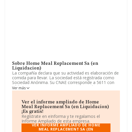
Sobre Home Meal Replacement Sa (en
Liquidacion)
La compañía declara que su actividad es elaboración de
comida para llevar. La sociedad está registrada como
Sociedad Anónima. Su CNAE corresponde a 5611 con
código '%cnae%'. La empresa es exportadora.
Ver más
Los empleados se han reducido un 14% y según las
cifras existentes en la base de datos de INFORMA, el
Ver el informe ampliado de Home
número de empleados ha estado por encima de la
Meal Replacement Sa (en Liquidacion)
media de sector.
¡Es gratis!
Regístrate en eInforma y te regalamos el
Para ponerse en contacto con sus oficinas, la empresa
Informe Ampliado de esta empresa.
facilita el número de teléfono 937163363 y su email es
VER INFORME AMPLIADO DE HOME
info@nostrum.eu
MEAL REPLACEMENT SA (EN
. Puedes consultar su página web aquí: