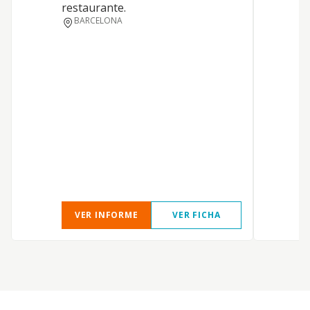
restaurante.
c
BARCELONA
VER INFORME
VER FICHA