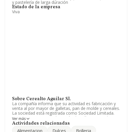
y pastelería de larga duración
Estado de la empresa
Viva
Sobre Cerealto Aguilar Sl.
La compañía informa que su actividad es fabricación y
venta al por mayor de galletas, pan de molde y cereales.
La sociedad está registrada como Sociedad Limitada.
Tiene CNAE: 1072 - 'Fabricación de galletas y productos
Ver más
de panadería y pastelería de larga duración'. La sociedad
Actividades relacionadas
es importadora.
Alimentacion
Dulces
Bolleria