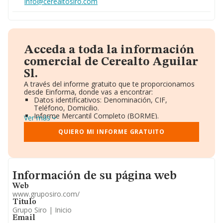
info@cerealtosiro.com
Acceda a toda la información
comercial de Cerealto Aguilar
Sl.
A través del informe gratuito que te proporcionamos
desde Einforma, donde vas a encontrar:
Datos identificativos: Denominación, CIF,
Teléfono, Domicilio.
Informe Mercantil Completo (BORME).
Ver más
Gráficos de Evolución Ventas y Empleados.
Consejo de Administración y Administradores.
QUIERO MI INFORME GRATUITO
Directivos y Ejecutivos.
Accionistas.
Participaciones y Vinculaciones en otras empresas.
Artículos de prensa publicados sobre la empresa.
Informacion de su página web
Información oficial y registral complementaria.
Información de su página web
Web
www.gruposiro.com/
Titulo
Grupo Siro | Inicio
Email