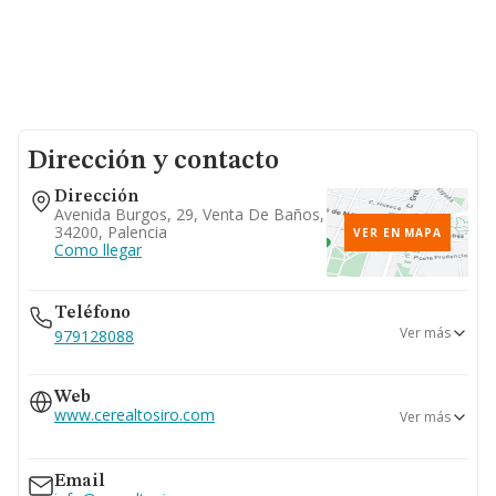
Dirección y contacto
Dirección
Avenida Burgos, 29, Venta De Baños,
34200, Palencia
VER EN MAPA
Como llegar
Teléfono
Ver más
979128088
979168200
Web
www.cerealtosiro.com
Ver más
www.cerealto.com
Email