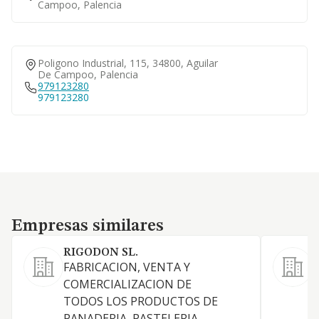
Campoo, Palencia
Poligono Industrial, 115, 34800, Aguilar
De Campoo, Palencia
979123280
979123280
Empresas similares
Empresas similares
RIGODON SL.
FABRICACION, VENTA Y
F
COMERCIALIZACION DE
d
TODOS LOS PRODUCTOS DE
PANADERIA, PASTELERIA,