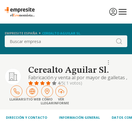
EMPRESITE ESPAÑA
CEREALTO AGUILAR SL.
Buscar
Cerealto Aguilar Sl.
Fabricación y venta al por mayor de galletas ,
pan de molde y cereales
4
/5
( 1 votos)
LLAMAR
SITIO WEB
CÓMO
VER
LLEGAR
INFORME
DIRECCIÓN Y CONTACTO
INFORMACIÓN GENERAL
DATOS COM