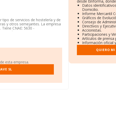
desde Einforma, donde 
Datos identificativ
Domicilio.
Informe Mercantil 
Gráficos de Evoluci
 tipo de servicios de hostelería y de
Consejo de Administ
leras y otros semejantes. La empresa
Directivos y Ejecutiv
a. Tiene CNAE: 5630 -
Accionistas.
 mercados exteriores.
Participaciones y V
Artículos de prensa
os a disposición de INFORMA, ha
Información oficial 
r.
QUIERO MI
 926560567 y el correo electrónico es
 de esta empresa.
eracruz núm. 4, (13610), Campo De
AVE SL
.566 empresas, en el ámbito nacional
edia entre todas las compañías es de
 la provincia de Ciudad Real, en la
n 2023 de hasta 43 millones de
sectorial, la media de antigüedad
n 2.