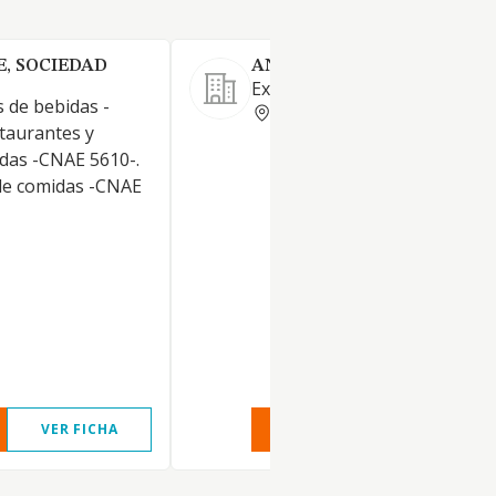
, SOCIEDAD
ANGEL NAVARRO SANTOS 
Explotación y gestión de bare
 de bebidas -
CIUDAD REAL
taurantes y
das -CNAE 5610-.
 de comidas -CNAE
VER FICHA
VER INFORME
VER FIC