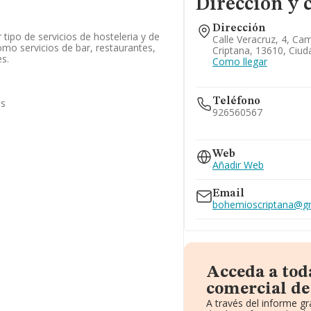
Dirección y 
Dirección
 tipo de servicios de hosteleria y de
Calle Veracruz, 4, C
omo servicios de bar, restaurantes,
Criptana, 13610, Ciud
s.
Como llegar
Teléfono
as
926560567
609...
Web
Ver teléfono 609...
Añadir Web
926563544
678...
Email
Ver teléfono 678...
bohemioscriptana@g
Acceda a tod
comercial de
A través del informe g