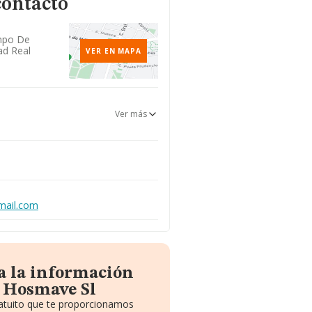
contacto
ampo De
ad Real
VER EN MAPA
Ver más
mail.com
a la información
 Hosmave Sl
ratuito que te proporcionamos