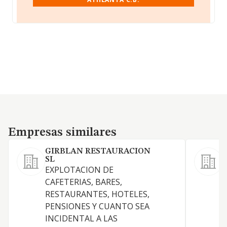
Empresas similares
Empresas similares
GIRBLAN RESTAURACION
B
SL
L
EXPLOTACION DE
e
CAFETERIAS, BARES,
r
RESTAURANTES, HOTELES,
d
PENSIONES Y CUANTO SEA
e
INCIDENTAL A LAS
o