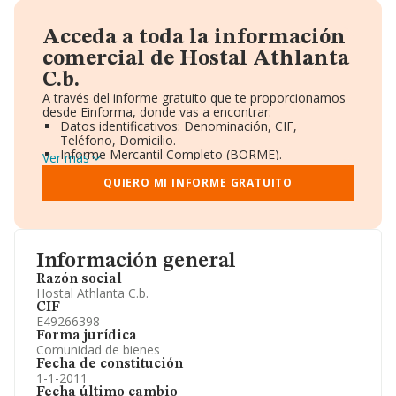
Acceda a toda la información
comercial de Hostal Athlanta
C.b.
A través del informe gratuito que te proporcionamos
desde Einforma, donde vas a encontrar:
Datos identificativos: Denominación, CIF,
Teléfono, Domicilio.
Informe Mercantil Completo (BORME).
Ver más
Gráficos de Evolución Ventas y Empleados.
Consejo de Administración y Administradores.
QUIERO MI INFORME GRATUITO
Directivos y Ejecutivos.
Accionistas.
Participaciones y Vinculaciones en otras empresas.
Artículos de prensa publicados sobre la empresa.
Información oficial y registral complementaria.
Información general
Razón social
Hostal Athlanta C.b.
CIF
E49266398
Forma jurídica
Comunidad de bienes
Fecha de constitución
1-1-2011
Fecha último cambio