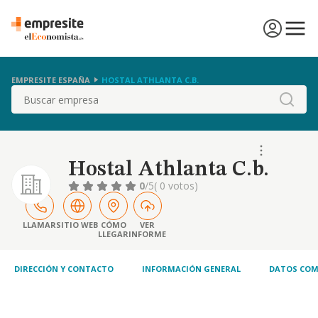
EMPRESITE ESPAÑA
HOSTAL ATHLANTA C.B.
Buscar
Hostal Athlanta C.b.
0
/5
( 0 votos)
LLAMAR
SITIO WEB
CÓMO
VER
LLEGAR
INFORME
DIRECCIÓN Y CONTACTO
INFORMACIÓN GENERAL
DATOS COM