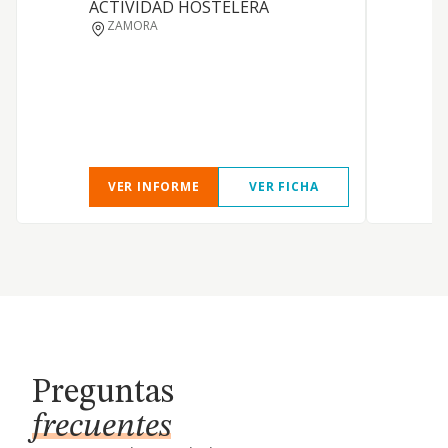
ACTIVIDAD HOSTELERA
F
ZAMORA
E
E
b
d
c
VER INFORME
VER FICHA
Preguntas
frecuentes