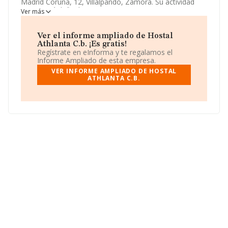
Madrid Coruña, 12, Villalpando, Zamora. Su actividad
CNAE está definida como 5611 - Restaurantes. La
Ver más
forma jurídica de
Hostal Athlanta C.b.
es Comunidad
de bienes.
Ver el informe ampliado de Hostal
Athlanta C.b. ¡Es gratis!
Regístrate en eInforma y te regalamos el
Informe Ampliado de esta empresa.
VER INFORME AMPLIADO DE HOSTAL
ATHLANTA C.B.