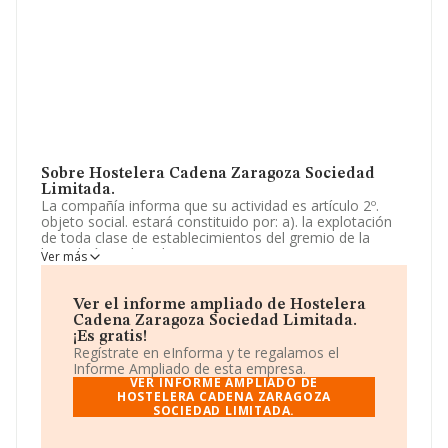
Sobre Hostelera Cadena Zaragoza Sociedad
Limitada.
La compañía informa que su actividad es artículo 2º.
objeto social. estará constituido por: a). la explotación
de toda clase de establecimientos del gremio de la
hostelería, incluso bares, restaurantes, autoservicios y
Ver más
todo lo relacionado directamente con todo ello. b). la
compraventa de todos los artículos alimenticios,
bebidas alcohó. La sociedad está registrada como
Ver el informe ampliado de Hostelera
Sociedad Limitada. Clasifica su actividad CNAE como
Cadena Zaragoza Sociedad Limitada.
'%cnae%', código 5611. La empresa no tiene actividad
¡Es gratis!
en mercados exteriores.
Regístrate en eInforma y te regalamos el
Informe Ampliado de esta empresa.
La empresa
Hostelera Cadena Zaragoza Sociedad
VER INFORME AMPLIADO DE
Limitada
, con NIF B99334567, está situada en Calle La
HOSTELERA CADENA ZARAGOZA
SOCIEDAD LIMITADA.
Cadena núm. 15 Loc, (50001), Zaragoza, Aragón.
En base a la información de la que dispone INFORMA