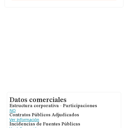
sobre 142.938 compañías, la facturación en el ámbito
nacional alcanza los 31.947 millones de euros y el
promedio de la facturación de ventas entre todas las
compañías asciende a los 223 mil euros. En cuanto a la
información relativa a la provincia de Zaragoza, en la
base de datos INFORMA constan 2168 empresas, con
ventas de 449 millones de euros. Para aportar ulterior
información de interés en el ámbito sectorial, la media
de antigüedad desde la constitución es de 12 años. La
media de empleados de las empresas es de 3.
Datos comerciales
Estructura corporativa - Participaciones
NO
Contratos Públicos Adjudicados
Ver Información
Incidencias de Fuentes Públicas