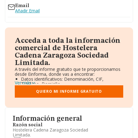
Email
Añadir Email
Acceda a toda la información
comercial de Hostelera
Cadena Zaragoza Sociedad
Limitada.
A través del informe gratuito que te proporcionamos
desde Einforma, donde vas a encontrar:
Datos identificativos: Denominación, CIF,
Ver más
Teléfono, Domicilio.
Informe Mercantil Completo (BORME).
QUIERO MI INFORME GRATUITO
Gráficos de Evolución Ventas y Empleados.
Consejo de Administración y Administradores.
Directivos y Ejecutivos.
Accionistas.
Participaciones y Vinculaciones en otras empresas.
Información general
Artículos de prensa publicados sobre la empresa.
Información oficial y registral complementaria.
Razón social
Hostelera Cadena Zaragoza Sociedad
Limitada.