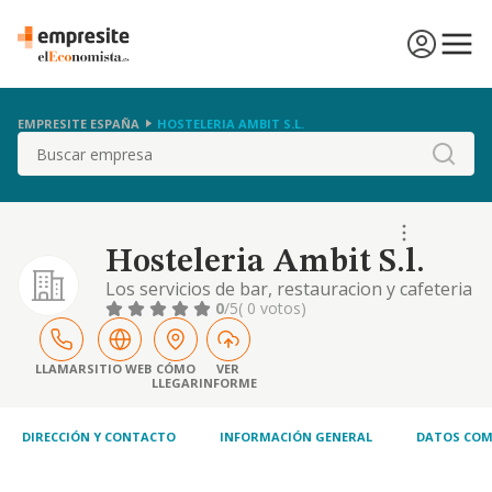
EMPRESITE ESPAÑA
HOSTELERIA AMBIT S.L.
Buscar
Hosteleria Ambit S.l.
Los servicios de bar, restauracion y cafeteria
0
/5
( 0 votos)
LLAMAR
SITIO WEB
CÓMO
VER
LLEGAR
INFORME
DIRECCIÓN Y CONTACTO
INFORMACIÓN GENERAL
DATOS COM