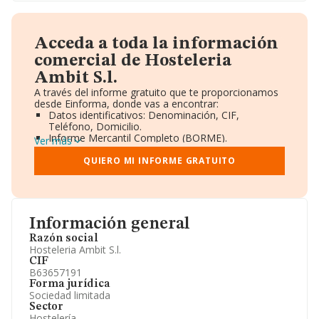
Acceda a toda la información
comercial de Hosteleria
Ambit S.l.
A través del informe gratuito que te proporcionamos
desde Einforma, donde vas a encontrar:
Datos identificativos: Denominación, CIF,
Teléfono, Domicilio.
Informe Mercantil Completo (BORME).
Ver más
Gráficos de Evolución Ventas y Empleados.
Consejo de Administración y Administradores.
QUIERO MI INFORME GRATUITO
Directivos y Ejecutivos.
Accionistas.
Participaciones y Vinculaciones en otras empresas.
Artículos de prensa publicados sobre la empresa.
Información oficial y registral complementaria.
Información general
Razón social
Hosteleria Ambit S.l.
CIF
B63657191
Forma jurídica
Sociedad limitada
Sector
Hostelería