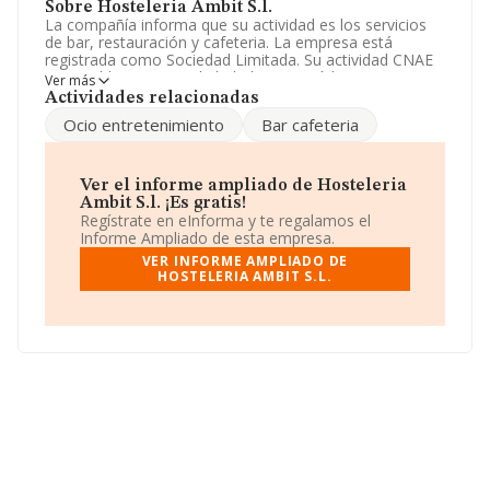
Sobre Hosteleria Ambit S.l.
La compañía informa que su actividad es los servicios
de bar, restauración y cafeteria. La empresa está
registrada como Sociedad Limitada. Su actividad CNAE
es 'Establecimientos de bebidas' con código 5630. No
Ver más
realiza actividad de importación y/o exportación.
Actividades relacionadas
Ocio entretenimiento
Bar cafeteria
La empresa
Hosteleria Ambit S.L
, B63657191, se
encuentra en Calle Comte Borrell núm. 160 L, (08015),
Barcelona, Cataluña.
Ver el informe ampliado de Hosteleria
Con los datos a disposición de INFORMA sobre 66.566
Ambit S.l. ¡Es gratis!
empresas pertenecientes al sector, a nivel nacional la
Regístrate en eInforma y te regalamos el
facturación asciende a 5.524 millones de euros y se
Informe Ampliado de esta empresa.
estima que el promedio de la facturación entre todas
VER INFORME AMPLIADO DE
las empresas es de 82 mil euros. Con el fin de ampliar la
HOSTELERIA AMBIT S.L.
información relativa a las compañías, los empleados de
media son 2. La media de antigüedad desde la
constitución es de 16 años.