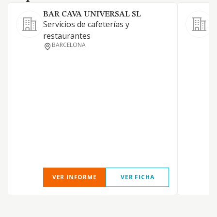
BAR CAVA UNIVERSAL SL
Servicios de cafeterías y
restaurantes
BARCELONA
C
F
P
C
S
D
VER INFORME
VER FICHA