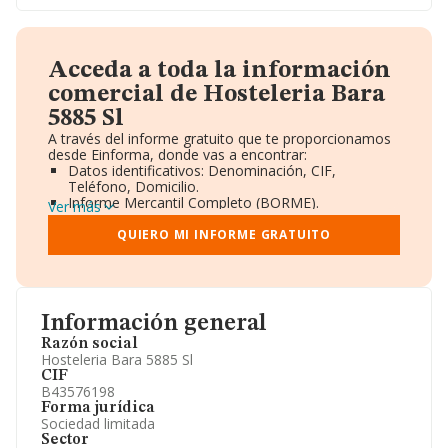
Acceda a toda la información
comercial de Hosteleria Bara
5885 Sl
A través del informe gratuito que te proporcionamos
desde Einforma, donde vas a encontrar:
Datos identificativos: Denominación, CIF,
Teléfono, Domicilio.
Informe Mercantil Completo (BORME).
Ver más
Gráficos de Evolución Ventas y Empleados.
Consejo de Administración y Administradores.
QUIERO MI INFORME GRATUITO
Directivos y Ejecutivos.
Accionistas.
Participaciones y Vinculaciones en otras empresas.
Artículos de prensa publicados sobre la empresa.
Información oficial y registral complementaria.
Información general
Razón social
Hosteleria Bara 5885 Sl
CIF
B43576198
Forma jurídica
Sociedad limitada
Sector