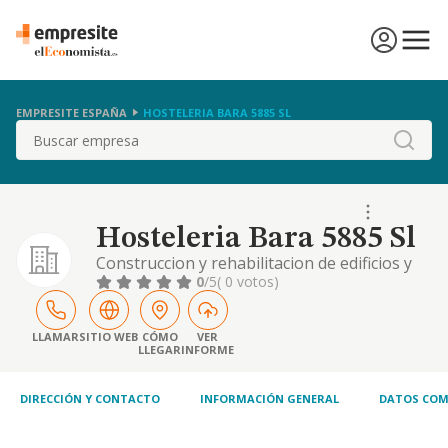
EMPRESITE ESPAÑA
HOSTELERIA BARA 5885 SL
Buscar
Hosteleria Bara 5885 Sl
Construccion y rehabilitacion de edificios y
cualquier construccion urbanas, el alquiler y
0
/5
( 0 votos)
venta de fincas urbanas.
LLAMAR
SITIO WEB
CÓMO
VER
LLEGAR
INFORME
DIRECCIÓN Y CONTACTO
INFORMACIÓN GENERAL
DATOS COM