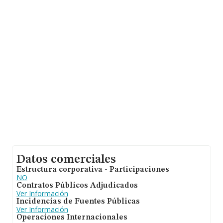
en la base de datos INFORMA constan 4503 empresas,
cuyas ventas han obtenido los 142 millones de euros.
Por último, con el fin de ampliar la información relativa
al ámbito de la empresa, los empleados de media son
1; la antigüedad desde la constitución es de 20 años.
Datos comerciales
Estructura corporativa - Participaciones
NO
Contratos Públicos Adjudicados
Ver Información
Incidencias de Fuentes Públicas
Ver Información
Operaciones Internacionales