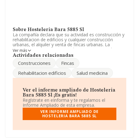
Sobre Hosteleria Bara 5885 Sl
La compañía declara que su actividad es construcción y
rehabilitacion de edificios y cualquier construcción
urbanas, el alquiler y venta de fincas urbanas. La
empresa aparece inscrita en el Registro Mercantil como
Ver más
Sociedad Limitada. Clasifica su actividad CNAE como
Actividades relacionadas
'%cnae%', código 6812. La compañía no tiene actividad
Construcciones
Fincas
en mercados exteriores.
Rehabilitacion edificios
Salud medicina
Para llamar las oficinas se puede hacer a través del
número 977809580.
La sociedad
Hosteleria Bara 5885 S.L
, NIF
Ver el informe ampliado de Hosteleria
B43576198, tiene su domicilio social establecido en
Bara 5885 Sl ¡Es gratis!
Calle Sant Isidre núm. 35, (43870), Amposta, en
Regístrate en eInforma y te regalamos el
Tarragona, Cataluña.
Informe Ampliado de esta empresa.
VER INFORME AMPLIADO DE
Con los datos a disposición de INFORMA sobre 231.557
HOSTELERIA BARA 5885 SL
empresas pertenecientes al sector, a nivel nacional la
facturación asciende a 30.206 millones de euros y el
promedio de la facturación de ventas entre todas las
compañías asciende a los 130 mil euros. Respecto a la
información de la provincia (hablamos de Tarragona),