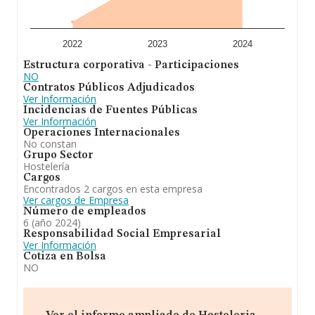
sector, en 2024, la media de empleados es de 2; la
media de antigüedad desde la constitución es de 16
años.
2022
2023
2024
En resumen,
Hosteleria Cerbal S.L
está especializada
Estructura corporativa - Participaciones
en la explotación de industria, comercio o negocio
NO
relacionado con la hostelería, así como la explotación y
Contratos Públicos Adjudicados
comercialización de locales para dichos fines. la venta al
Ver Información
por mayor y detalle. Se ha posicionado más abajo en el
Incidencias de Fuentes Públicas
ranking de provincia frente al 2023.
Ver Información
Operaciones Internacionales
No constan
Grupo Sector
Hostelería
Cargos
Encontrados 2 cargos en esta empresa
Ver cargos de Empresa
Número de empleados
6 (año 2024)
Responsabilidad Social Empresarial
Ver Información
Cotiza en Bolsa
NO