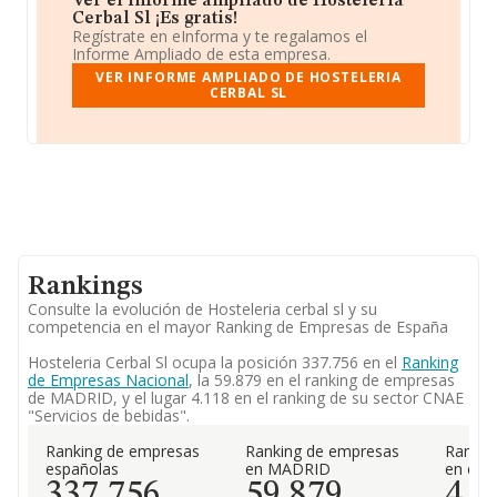
Ver el informe ampliado de Hosteleria
Cerbal Sl ¡Es gratis!
Regístrate en eInforma y te regalamos el
Informe Ampliado de esta empresa.
VER INFORME AMPLIADO DE HOSTELERIA
CERBAL SL
Rankings
Consulte la evolución de Hosteleria cerbal sl y su
competencia en el mayor Ranking de Empresas de España
Hosteleria Cerbal Sl ocupa la posición 337.756 en el
Ranking
de Empresas Nacional
, la 59.879 en el ranking de empresas
de MADRID, y el lugar 4.118 en el ranking de su sector CNAE
"Servicios de bebidas".
Ranking de empresas
Ranking de empresas
Rankin
españolas
en MADRID
en el 
337.756
59.879
4.1