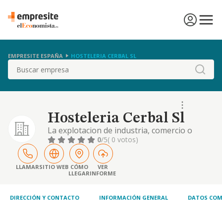
EMPRESITE ESPAÑA
HOSTELERIA CERBAL SL
Buscar
Hosteleria Cerbal Sl
La explotacion de industria, comercio o
negocio relacionado con la hosteleria, asi
0
/5
( 0 votos)
como la explotacion y comercializacion de
locales para dichos fines. la venta al por
mayor y detalle.
LLAMAR
SITIO WEB
CÓMO
VER
LLEGAR
INFORME
DIRECCIÓN Y CONTACTO
INFORMACIÓN GENERAL
DATOS COM