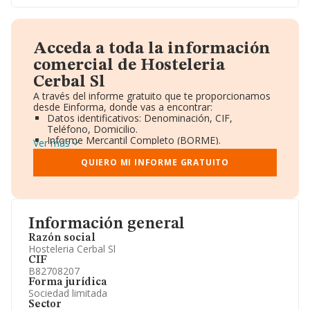
Acceda a toda la información
comercial de Hosteleria
Cerbal Sl
A través del informe gratuito que te proporcionamos
desde Einforma, donde vas a encontrar:
Datos identificativos: Denominación, CIF,
Teléfono, Domicilio.
Informe Mercantil Completo (BORME).
Ver más
Gráficos de Evolución Ventas y Empleados.
Consejo de Administración y Administradores.
QUIERO MI INFORME GRATUITO
Directivos y Ejecutivos.
Accionistas.
Participaciones y Vinculaciones en otras empresas.
Artículos de prensa publicados sobre la empresa.
Información oficial y registral complementaria.
Información general
Razón social
Hosteleria Cerbal Sl
CIF
B82708207
Forma jurídica
Sociedad limitada
Sector