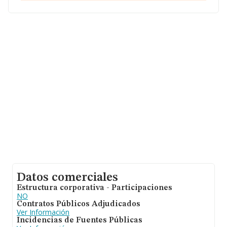
En base a la información de la que dispone INFORMA
sobre 142.938 compañías, en el ámbito nacional la
facturación alcanza la cifra de 31.947 millones de euros
y la media entre todas las compañías es de 223 mil
euros de ventas. En relación con la información de la
provincia de Ciudad Real, en la base de datos INFORMA
constan 716 empresas, cuyas ventas han obtenido los
111 millones de euros. Como información adicional de
interés, la antigüedad desde la constitución es de 12
años. La media de empleados de las empresas es de 3.
Datos comerciales
Estructura corporativa - Participaciones
NO
Contratos Públicos Adjudicados
Ver Información
Incidencias de Fuentes Públicas