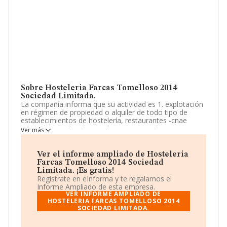
Sobre Hosteleria Farcas Tomelloso 2014
Sociedad Limitada.
La compañía informa que su actividad es 1. explotación
en régimen de propiedad o alquiler de todo tipo de
establecimientos de hostelería, restaurantes -cnae
5610-, bares, discobares, discotecas, cualquiera que sea
Ver más
su categoría -cnae 5629-. 2. servicios agrícolas -cnae
0161-. adquisición, enajenación y arrendamiento de
todo tipo de maquin. La empresa está registrada como
Ver el informe ampliado de Hosteleria
Sociedad Limitada. La actividad de referencia CNAE
Farcas Tomelloso 2014 Sociedad
corresponde a '%cnae%', cuyo Código es 5611. La
Limitada. ¡Es gratis!
sociedad no tiene actividad en mercados exteriores.
Regístrate en eInforma y te regalamos el
Informe Ampliado de esta empresa.
La empresa española
Hosteleria Farcas Tomelloso
VER INFORME AMPLIADO DE
2014 Sociedad Limitada
HOSTELERIA FARCAS TOMELLOSO 2014
, NIF B13574678, se
SOCIEDAD LIMITADA.
encuentra en Avenida De Juan Carlos I núm. S/N,
(13700), en el municipio de Tomelloso, provincia de
Ciudad Real, Castilla-la Mancha.