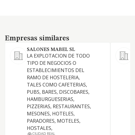
Empresas similares
Empresas similares
SALONES MABEL SL
LA EXPLOTACION DE TODO
R
TIPO DE NEGOCIOS O
c
ESTABLECIMIENTOS DEL
s
RAMO DE HOSTELERIA,
5
TALES COMO CAFETERIAS,
b
PUBS, BARES, DISCOBARES,
r
HAMBURGUESERIAS,
d
PIZZERIAS, RESTAURANTES,
s
MESONES, HOTELES,
q
PARADORES, MOTELES,
c
HOSTALES,
p
CIUDAD REAL