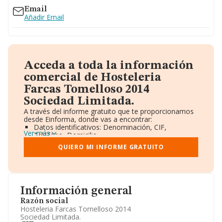
Email
Añadir Email
Acceda a toda la información
comercial de Hosteleria
Farcas Tomelloso 2014
Sociedad Limitada.
A través del informe gratuito que te proporcionamos
desde Einforma, donde vas a encontrar:
Datos identificativos: Denominación, CIF,
Ver más
Teléfono, Domicilio.
Informe Mercantil Completo (BORME).
QUIERO MI INFORME GRATUITO
Gráficos de Evolución Ventas y Empleados.
Consejo de Administración y Administradores.
Directivos y Ejecutivos.
Accionistas.
Participaciones y Vinculaciones en otras empresas.
Información general
Artículos de prensa publicados sobre la empresa.
Información oficial y registral complementaria.
Razón social
Hosteleria Farcas Tomelloso 2014
Sociedad Limitada.