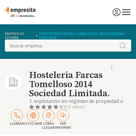
EMPRESITE
HOSTELERIA FARCAS TOMELLOSO 2014 SOCIEDAD
ESPAÑA
LIMITADA.
Buscar
Hosteleria Farcas
Tomelloso 2014
Sociedad Limitada.
1. explotación en régimen de propiedad o
alquiler de todo tipo de establecimientos de
0
/5
( 0 votos)
hostelería, restaurantes -cnae 5610-, bares,
discobares, discotecas, cualquiera que sea su
categoría -cnae 5629-. 2. servicios agrícolas -
LLAMAR
SITIO WEB
CÓMO
VER
LLEGAR
INFORME
cnae 0161-. adquisición, enajenación y
arrendamiento de todo tipo de maquin