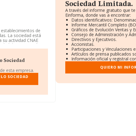
Sociedad Limitada.
A través del informe gratuito que 
Einforma, donde vas a encontrar:
Datos identificativos: Denominac
Informe Mercantil Completo (B
Gráficos de Evolución Ventas y 
0 establecimientos de
Consejo de Administración y Adm
das. La sociedad está
Directivos y Ejecutivos.
ca su actividad CNAE
Accionistas.
ividad de importación
Participaciones y Vinculaciones 
Artículos de prensa publicados s
Información oficial y registral c
tada
, con NIF
lo Sociedad
l municipio de Martos,
QUIERO MI INFO
 de esta empresa.
ELO SOCIEDAD
6 compañías, a nivel
romedio de la
2 mil euros. En cuanto a
tos INFORMA constan 515
fin de ampliar la
media son 2. La