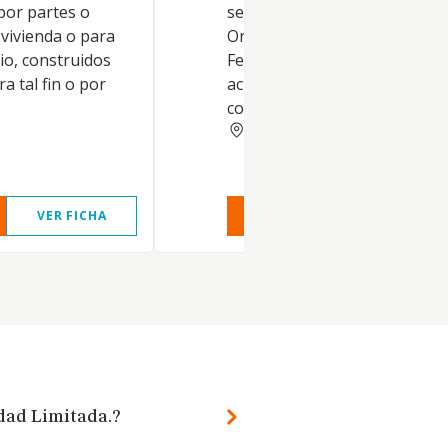
 por partes o
servicios de comidas),
 vivienda o para
Organización de Convencione
io, construidos
Ferias de muestras . Así como
a tal fin o por
actividad de intermediarios de
comercio de productos alimen
JAEN
VER FICHA
VER INFORME
VER FIC
edad Limitada.?