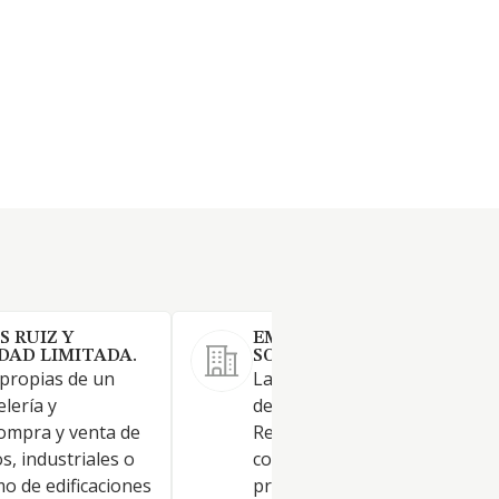
 RUIZ Y
EMPRENDIMIENTO XAUEN
DAD LIMITADA.
SOCIEDAD LIMITADA.
 propias de un
La actividad de Establecimien
lería y
de bebidas, así como de
Compra y venta de
Restaurantes y puestos de
s, industriales o
comidas; de provisión de com
o de edificaciones
preparadas para eventos y o