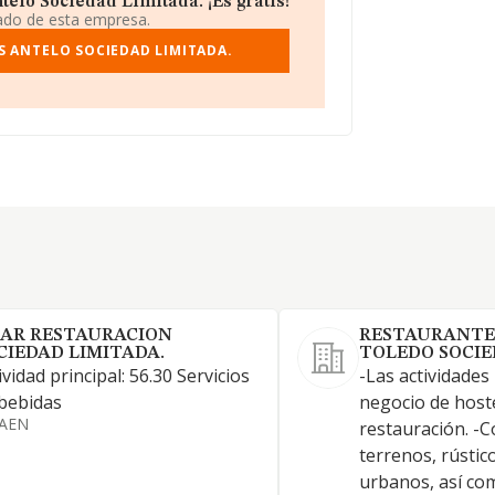
elo Sociedad Limitada. ¡Es gratis!
iado de esta empresa.
S ANTELO SOCIEDAD LIMITADA.
LAR RESTAURACION
RESTAURANTES
CIEDAD LIMITADA.
TOLEDO SOCIE
ividad principal: 56.30 Servicios
-Las actividades
bebidas
negocio de hoste
JAEN
restauración. -
terrenos, rústico
urbanos, así com