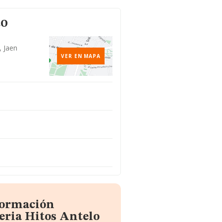
to
, Jaen
VER EN MAPA
formación
eria Hitos Antelo