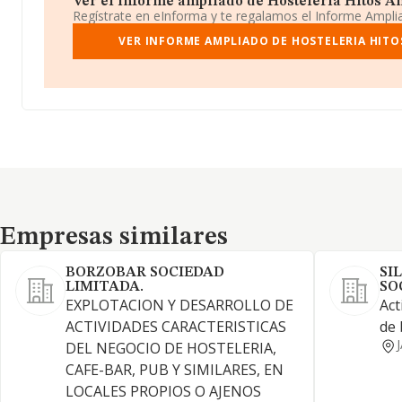
Ver el informe ampliado de Hosteleria Hitos Ant
Regístrate en eInforma y te regalamos el Informe Ampl
VER INFORME AMPLIADO DE HOSTELERIA HITO
Empresas similares
Empresas similares
BORZOBAR SOCIEDAD
SI
LIMITADA.
SO
EXPLOTACION Y DESARROLLO DE
Act
ACTIVIDADES CARACTERISTICAS
de 
DEL NEGOCIO DE HOSTELERIA,
CAFE-BAR, PUB Y SIMILARES, EN
LOCALES PROPIOS O AJENOS