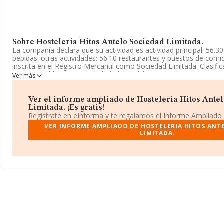
Sobre Hosteleria Hitos Antelo Sociedad Limitada.
La compañía declara que su actividad es actividad principal: 56.3
bebidas. otras actividades: 56.10 restaurantes y puestos de comi
inscrita en el Registro Mercantil como Sociedad Limitada. Clasifi
como 'Establecimientos de bebidas', código 5630. No realiza act
Ver más
y/o exportación.
La empresa española
Hosteleria Hitos Antelo Sociedad Limi
Ver el informe ampliado de Hosteleria Hitos Ante
B44994143, está situada en Calle Sevilla núm. 35 1, (23600), en e
Limitada. ¡Es gratis!
en Jaén, Andalucía.
Regístrate en eInforma y te regalamos el Informe Ampliado
VER INFORME AMPLIADO DE HOSTELERIA HITOS ANT
En base a la información de la que dispone INFORMA sobre 66.56
LIMITADA.
nacional la facturación asciende a 5.524 millones de euros y el p
facturación de ventas entre todas las compañías asciende a los 8
la información relativa a la provincia de Jaén, en la base de da
empresas, con ventas de 35 millones de euros. Por último, con el 
información relativa al ámbito de la empresa, los empleados de 
antigüedad alcanza los 16 años desde la constitución.