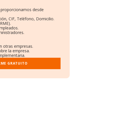
te proporcionamos desde
ión, CIF, Teléfono, Domicilio.
ORME).
Empleados.
inistradores.
en otras empresas.
obre la empresa.
omplementaria.
RME GRATUITO