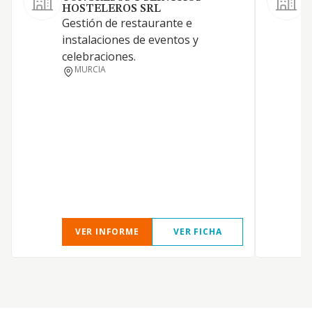
HOSTELEROS SRL
Gestión de restaurante e
R
instalaciones de eventos y
c
celebraciones.
g
MURCIA
a
E
p
VER INFORME
VER FICHA