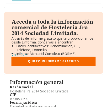
Acceda a toda la información
comercial de Hosteleria Jra
2014 Sociedad Limitada.
A través del informe gratuito que te proporcionamos
desde Einforma, donde vas a encontrar:
Datos identificativos: Denominación, CIF,
Teléfono, Domicilio.
Informe Mercantil Completo (BORME).
Ver más
Gráficos de Evolución Ventas y Empleados.
Consejo de Administración y Administradores.
QUIERO MI INFORME GRATUITO
Directivos y Ejecutivos.
Accionistas.
Participaciones y Vinculaciones en otras empresas.
Artículos de prensa publicados sobre la empresa.
Información oficial y registral complementaria.
Información general
Razón social
Hosteleria Jra 2014 Sociedad Limitada.
CIF
B73853954
Forma jurídica
Sociedad limitada unipersonal