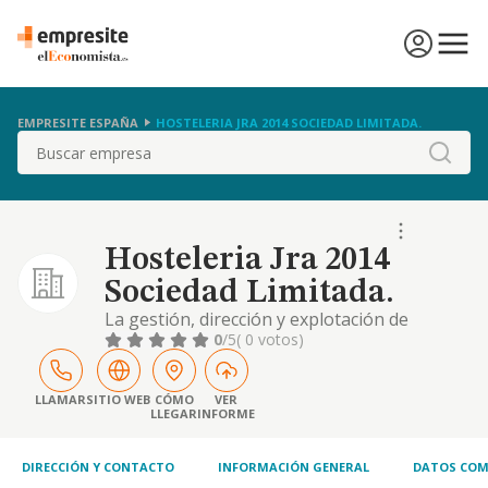
EMPRESITE ESPAÑA
HOSTELERIA JRA 2014 SOCIEDAD LIMITADA.
Buscar
Hosteleria Jra 2014
Sociedad Limitada.
La gestión, dirección y explotación de
cafeterías, bares, restaurantes, kioscos al
0
/5
( 0 votos)
aire libre, pubs y cualquiler tipo de negocio
relacionado con la hostelería y restauración
LLAMAR
SITIO WEB
CÓMO
VER
LLEGAR
INFORME
DIRECCIÓN Y CONTACTO
INFORMACIÓN GENERAL
DATOS COM